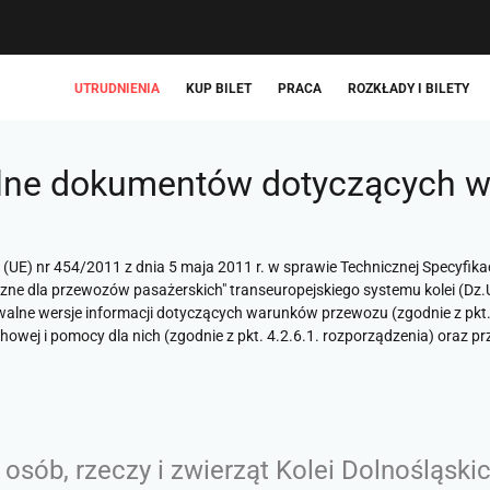
UTRUDNIENIA
KUP BILET
PRACA
ROZKŁADY I BILETY
alne dokumentów dotyczących 
UE) nr 454/2011 z dnia 5 maja 2011 r. w sprawie Technicznej Specyfikac
zne dla przewozów pasażerskich" transeuropejskiego systemu kolei (Dz.U
hiwalne wersje informacji dotyczących warunków przewozu (zgodnie z pkt.
owej i pomocy dla nich (zgodnie z pkt. 4.2.6.1. rozporządzenia) oraz p
sób, rzeczy i zwierząt Kolei Dolnośląskic