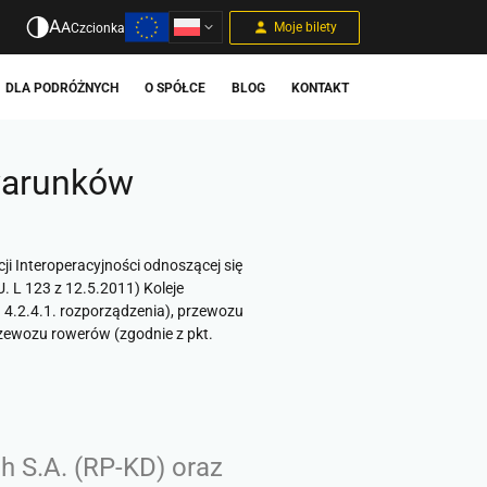
A
A
Moje bilety
Czcionka
DLA PODRÓŻNYCH
O SPÓŁCE
BLOG
KONTAKT
warunków
ji Interoperacyjności odnoszącej się
. L 123 z 12.5.2011)
Koleje
 4.2.4.1. rozporządzenia), przewozu
rzewozu rowerów (zgodnie z pkt.
h S.A. (RP-KD) oraz