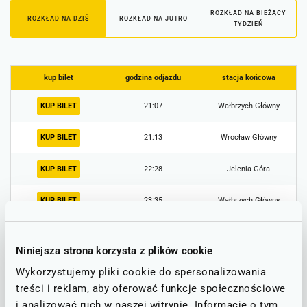
ROZKŁAD NA BIEŻĄCY
ROZKŁAD NA DZIŚ
ROZKŁAD NA JUTRO
TYDZIEŃ
kup bilet
godzina odjazdu
stacja końcowa
KUP BILET
21:07
Wałbrzych Główny
KUP BILET
21:13
Wrocław Główny
KUP BILET
22:28
Jelenia Góra
KUP BILET
23:35
Wałbrzych Główny
Niniejsza strona korzysta z plików cookie
Informacje o utrudnieniach
Wykorzystujemy pliki cookie do spersonalizowania
Poniżej znajdą Państwo informacje o ewentualnych
treści i reklam, aby oferować funkcje społecznościowe
utrudnieniach na trasie, która obejmuje stację PKP w
i analizować ruch w naszej witrynie. Informacje o tym,