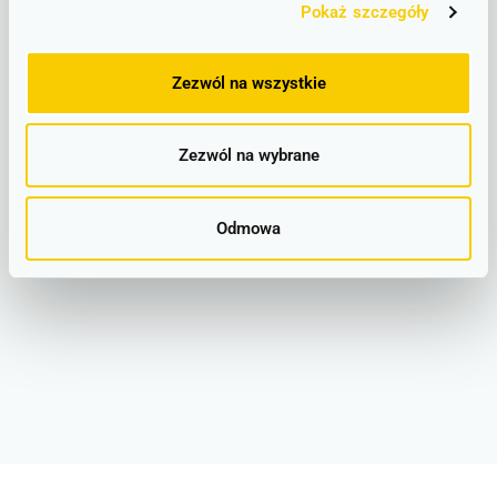
Pokaż szczegóły
LINIOWY SCHEMAT POŁĄCZEŃ
Zezwól na wszystkie
PLAKATOWE ROZKŁADY JAZDY
Zezwól na wybrane
PKP Mietków - lokalizacja
Odmowa