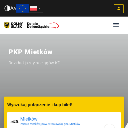
A
A
PKP Mietków
Rozkład jazdy pociągów KD
Wyszukaj połączenie i kup bilet!
miasto Mietków, pow. wrocławski, gm. Mietków