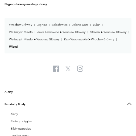
Najpopularniejsze stacje i trasy
Wrocław Główny
Legnica
Bolesławiec
Jelenia Góra
Lubin
Wałbrzych Miasto
Jelcz Laskowice ➤ Wrocław Główny
Strzelin ➤ Wrocław Główny
Wałbrzych Miasto ➤ Wrocław Główny
Kąty Wrocławskie ➤ Wrocław Główny
Więcej
Alerty
Rozkład / Bilety
Alerty
Radar pociągów
Bilety na pociąg
Rozkład jazdy