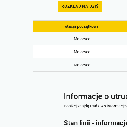
ROZKŁAD NA DZIŚ
stacja początkowa
Malczyce
Malczyce
Malczyce
Informacje o utru
Poniżej znajdą Państwo informacje 
Stan linii - informac