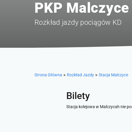
PKP Malczyce
Rozkład jazdy pociągów KD
»
»
Strona Główna
Rozkład Jazdy
Stacja Malczyce
Bilety
Stacja kolejowa w Malczycah nie pos