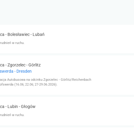
ca - Bolesławiec - Lubań
rudnień w ruchu.
a - Zgorzelec - Görlitz
fswerda - Dresden
cja Autobusowa na odcinku Zgorzelec - Görlitz/Reichenbach
ofswerda (16.06; 22.06; 27-29.06.2026).
ca - Lubin - Głogów
rudnień w ruchu.