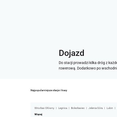
Dojazd
Do stacji prowadzi kilka dróg z ka
rowerową. Dodatkowo po wschodniej
Najpopularniejsze stacje i trasy
Wrocław Główny
Legnica
Bolesławiec
Jelenia Góra
Lubin
Więcej