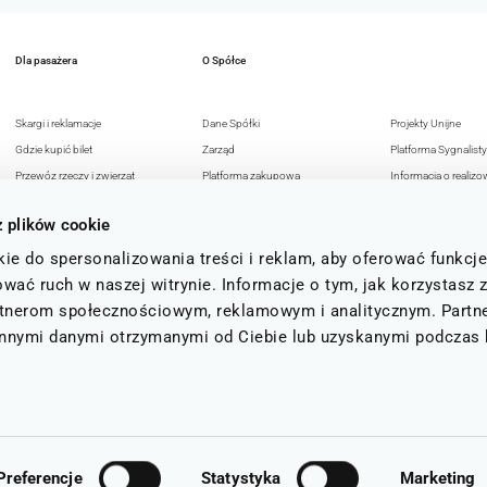
Dla pasażera
O Spółce
Skargi i reklamacje
Dane Spółki
Projekty Unijne
Gdzie kupić bilet
Zarząd
Platforma Sygnalisty
Przewóz rzeczy i zwierząt
Platforma zakupowa
Informacja o realizo
Przejazdy osób z
Reklama w KD
strategii podatkowej
z plików cookie
niepełnosprawnością
Deklaracja dostępności
Polityka Antykorupc
Bezpieczeństwo pasażerów
Polityka prywatności
Polityka Bezpieczeń
ie do spersonalizowania treści i reklam, aby oferować funkcj
FAQ
15 lat
Informacji
wać ruch w naszej witrynie. Informacje o tym, jak korzystasz 
Status i regulamin b
rtnerom społecznościowym, reklamowym i analitycznym. Partn
kolejowych
 innymi danymi otrzymanymi od Ciebie lub uzyskanymi podczas 
.
Preferencje
Statystyka
Marketing
 JÓŹWICKIEGO ORAZ MARIUSZA PAŹDZIÓRKO.