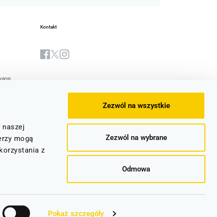
Kontakt
wanej
Biuletyn Informacji Publicznej
yjna Spółki
Zezwól na wszystkie
stwa
e
z naszej
Zezwól na wybrane
ocznic
erzy mogą
korzystania z
Odmowa
Pokaż szczegóły