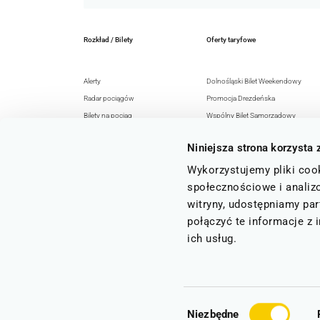
Rozkład / Bilety
Oferty taryfowe
Alerty
Dolnośląski Bilet Weekendowy
Radar pociągów
Promocja Drezdeńska
Bilety na pociąg
Wspólny Bilet Samorządowy
Rozkład jazdy
EURO-NYSA-Ticket+
Niniejsza strona korzysta 
Honorowanie
Senior 60+
Rozkłady jazdy GTFS
Razem z KD
Wykorzystujemy pliki cook
Regulaminy i przepisy
Archiwum ofert
społecznościowe i analizo
witryny, udostępniamy pa
połączyć te informacje z
ich usług.
Wybór
COPYRIGHTS BY KOLEJE DOLNOSLĄSKIE 2026. ALL RIGHTS RESERVED
Niezbędne
NA STRONIE WYKORZYSTANO ZDJĘCIA AUTORSTWA: WOJCIECHA GĄSIORA, GRZEGORZA