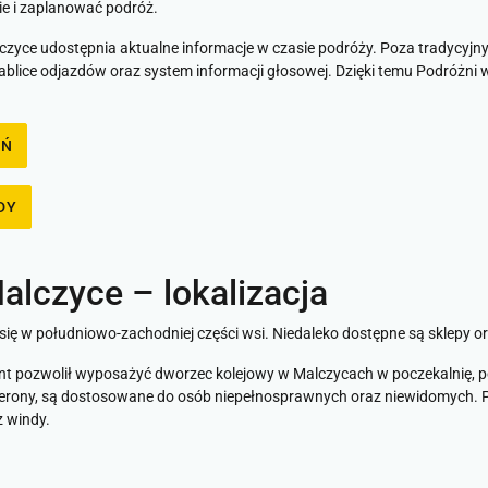
e i zaplanować podróż.
zyce udostępnia aktualne informacje w czasie podróży. Poza tradycyjny
ablice odjazdów oraz system informacji głosowej. Dzięki temu Podróżni 
EŃ
DY
lczyce – lokalizacja
ię w południowo-zachodniej części wsi. Niedaleko dostępne są sklepy o
 pozwolił wyposażyć dworzec kolejowy w Malczycach w poczekalnię, po
 perony, są dostosowane do osób niepełnosprawnych oraz niewidomych. Pr
z windy.