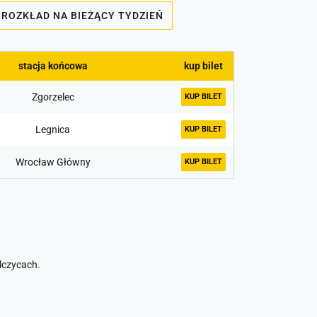
ROZKŁAD NA BIEŻĄCY TYDZIEŃ
stacja końcowa
kup bilet
Zgorzelec
KUP BILET
Legnica
KUP BILET
Wrocław Główny
KUP BILET
lczycach.