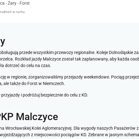
a - Żary - Forst
rudnień w ruchu.
ży
obsługują przede wszystkim przewozy regionalne. Koleje Dolnośląskie za
rzelca. Rozkład jazdy Malczyce został tak zaplanowany, aby każda osob
 dotrzeć do celu na czas.
cję w regionie, zorganizowaliśmy przejazdy weekendowe. Pociąg przejeż
a, ale także do Forst w Niemczech.
rzyjazdy i podróżuj bezpiecznie do celu z KD.
PKP Malczyce
zna Wrocławskiej Kolei Aglomeracyjnej. Dla wygody naszych Pasażerów z
 wyjeżdżających z miejscowości pociągów KD. Zebrane w jasnym schemac