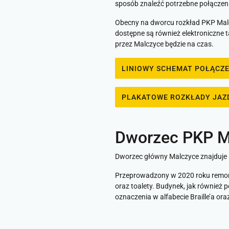
sposób znaleźć potrzebne połączeni
Obecny na dworcu rozkład PKP Malc
dostępne są również elektroniczne t
przez Malczyce będzie na czas.
LINIOWY SCHEMAT POŁĄCZ
PLAKATOWE ROZKŁADY JAZ
Dworzec PKP Ma
Dworzec główny Malczyce znajduje s
Przeprowadzony w 2020 roku remont
oraz toalety. Budynek, jak również
oznaczenia w alfabecie Braille’a ora