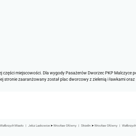
żdej części miejscowości. Dla wygody Pasażerów Dworzec PKP Malczyce p
 stronie zaaranżowany został plac dworcowy z zielenią i ławkami oraz
Wałbrzych Miasto
Jelcz Laskowice ➤ Wrocław Główny
Strzelin ➤ Wrocław Główny
Wałbrzych