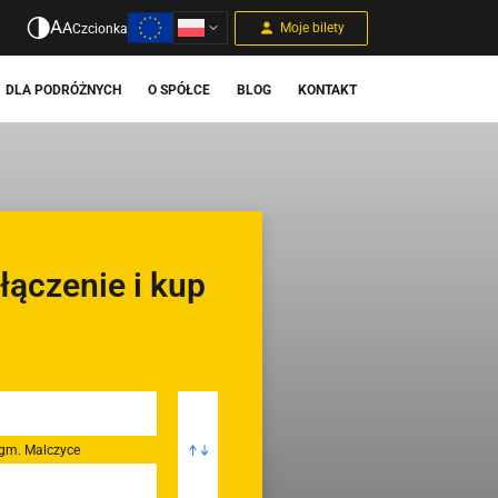
A
A
Moje bilety
Czcionka
DLA PODRÓŻNYCH
O SPÓŁCE
BLOG
KONTAKT
łączenie i kup
 gm. Malczyce