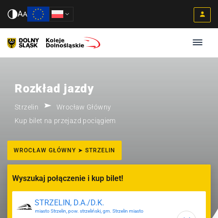
A
A
Rozkład jazdy
Strzelin
Wrocław Główny
Kup bilet na przejazd pociągiem
WROCŁAW GŁÓWNY ➤ STRZELIN
Wyszukaj połączenie i kup bilet!
miasto Strzelin, pow. strzeliński, gm. Strzelin miasto