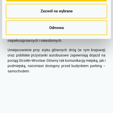
Strzelin
Zezwól na wybrane
Zlokalizowany we wschodniej części miasta dworzec kolejowy
został otwarty w 1871 roku. W ramach remontu w roku 2018
dla wygody Pasażerów odnowione zostały poczekalnia,
Odmowa
pomieszczenie dla opiekunów z dziećmi, kasy biletowe oraz
toalety. Obiekt został również dostosowany do osób
niepełnosprawnych i niewidomych.
Umiejscowienie przy styku głównych dróg (w tym krajowej)
oraz pobliskie przystanki autobusowe zapewniają dojazd na
pociąg Strzelin-Wrocław Główny tak komunikacją miejską, jak i
podmiejską, natomiast dostępny przed budynkiem parking –
samochodem.