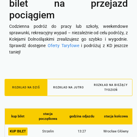
bilet na przejazd
pociągiem
Codzienna podróż do pracy lub szkoły, weekendowe
sprawunki, rekreacyjny wypad – niezależnie od celu podróży, z
Kolejami Dolnośląskimi zrealizujesz go szybko i wygodnie.
Sprawdź dostępne
Oferty Taryfowe
i podróżuj z KD jeszcze
taniej!
ROZKŁAD NA BIEŻĄCY
ROZKŁAD NA DZIŚ
ROZKŁAD NA JUTRO
TYDZIEŃ
stacja
kup bilet
godzina odjazdu
stacja końcowa
początkowa
KUP BILET
Strzelin
13:27
Wrocław Główny