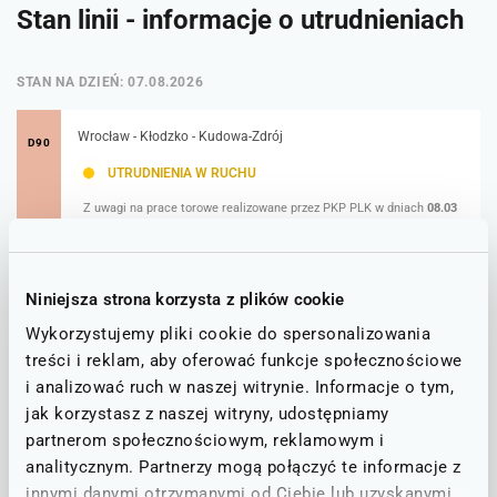
Stan linii - informacje o utrudnieniach
STAN NA DZIEŃ: 07.08.2026
Wrocław - Kłodzko - Kudowa-Zdrój
D90
UTRUDNIENIA W RUCHU
Z uwagi na prace torowe realizowane przez PKP PLK w dniach
08.03
– 29.08.2026 r. na odcinku Polanica-Zdrój – Kudowa-Zdrój
zostanie
uruchomiona Zastępcza Komunikacja Autobusowa.
Uwaga w autobusach ZKA jest ograniczona możliwość przewozu
rowerów.
Niniejsza strona korzysta z plików cookie
Szczegóły w tabeli rozkładów jazdy
Schemat kursowania komunikacji zastępczej jest zamieszczony pod
Wykorzystujemy pliki cookie do spersonalizowania
tabelą rozkładu jazdy.
Za utrudnienia przepraszamy.
treści i reklam, aby oferować funkcje społecznościowe
i analizować ruch w naszej witrynie. Informacje o tym,
jak korzystasz z naszej witryny, udostępniamy
Rozkład jazdy Strzelin-
partnerom społecznościowym, reklamowym i
analitycznym. Partnerzy mogą połączyć te informacje z
Wrocław Główny
innymi danymi otrzymanymi od Ciebie lub uzyskanymi