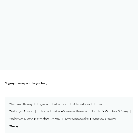
Najpopularniejsze stacje i trasy
Wrocław Główny
Legnica
Bolesławiec
Jelenia Góra
Lubin
Wałbrzych Miasto
Jelcz Laskowice ➤ Wrocław Główny
Strzelin ➤ Wrocław Główny
Wałbrzych Miasto ➤ Wrocław Główny
Kąty Wrocławskie ➤ Wrocław Główny
Więcej