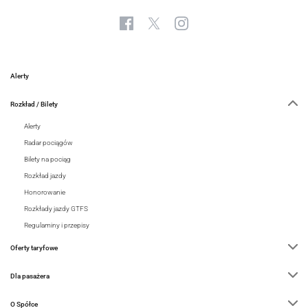
Alerty
Rozkład / Bilety
Alerty
Radar pociągów
Bilety na pociąg
Rozkład jazdy
Honorowanie
Rozkłady jazdy GTFS
Regulaminy i przepisy
Oferty taryfowe
Dla pasażera
O Spółce