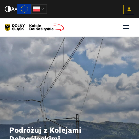
A
A
Podróżuj z Kolejami