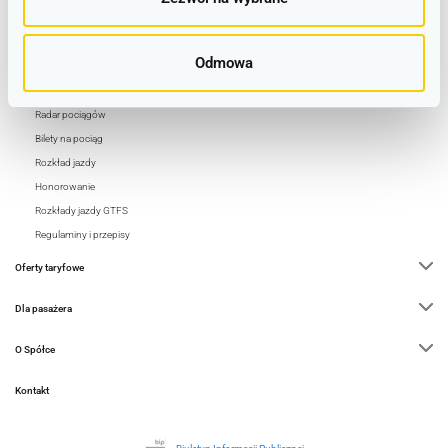
Alerty
Rozkład / Bilety
Odmowa
Alerty
Radar pociągów
Bilety na pociąg
Rozkład jazdy
Honorowanie
Rozkłady jazdy GTFS
Regulaminy i przepisy
Oferty taryfowe
Dla pasażera
O Spółce
Kontakt