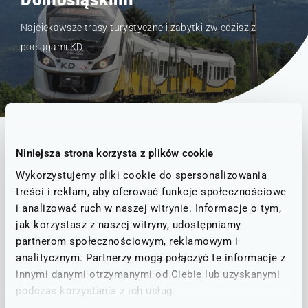
Dolnośląskimi
Najciekawsze trasy turystyczne i zabytki zwiedzisz z
pociągami KD
Niniejsza strona korzysta z plików cookie
»
Strona Główna
Podróżuj z KD
Wykorzystujemy pliki cookie do spersonalizowania
treści i reklam, aby oferować funkcje społecznościowe
Szukasz pomysłu na aktywne
i analizować ruch w naszej witrynie. Informacje o tym,
spędzenie czasu na Dolnym
jak korzystasz z naszej witryny, udostępniamy
partnerom społecznościowym, reklamowym i
Śląsku? Koniecznie sprawdź
analitycznym. Partnerzy mogą połączyć te informacje z
propozycje tras i dojedź z
innymi danymi otrzymanymi od Ciebie lub uzyskanymi
Kolejami Dolnośląskimi w
podczas korzystania z ich usług.