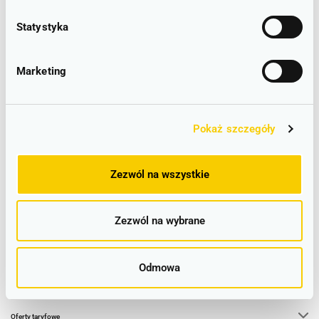
Wałbrzych Miasto ➤ Wrocław Główny
Kąty Wrocławskie ➤ Wrocław Główny
Statystyka
Więcej
Marketing
Pokaż szczegóły
Alerty
Rozkład / Bilety
Zezwól na wszystkie
Alerty
Radar pociągów
Zezwól na wybrane
Bilety na pociąg
Rozkład jazdy
Honorowanie
Odmowa
Rozkłady jazdy GTFS
Regulaminy i przepisy
Oferty taryfowe