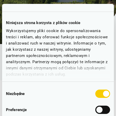
Góry Sowie
Bielawa, Jedlina-Zdrój, Głuszyca, Nowa Ruda
Niniejsza strona korzysta z plików cookie
Wykorzystujemy pliki cookie do spersonalizowania
treści i reklam, aby oferować funkcje społecznościowe
i analizować ruch w naszej witrynie. Informacje o tym,
jak korzystasz z naszej witryny, udostępniamy
partnerom społecznościowym, reklamowym i
»
»
Strona Główna
Podróżuj z KD
Góry Sowie
analitycznym. Partnerzy mogą połączyć te informacje z
innymi danymi otrzymanymi od Ciebie lub uzyskanymi
podczas korzystania z ich usług.
Wybór
Najpopularniejsze stacje i trasy
Niezbędne
zgody
Preferencje
Wrocław Główny
Legnica
Bolesławiec
Jelenia Góra
Lubin
Wałbrzych Miasto
Jelcz Laskowice ➤ Wrocław Główny
Strzelin ➤ Wrocław Główny