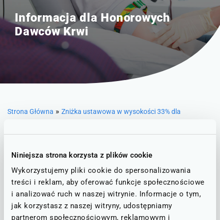
Informacja dla Honorowych
Dawców Krwi
»
Strona Główna
Zniżka ustawowa w wysokości 33% dla
honorowych dawców krwi
Niniejsza strona korzysta z plików cookie
← Powrót do poprzedniej strony
Wykorzystujemy pliki cookie do spersonalizowania
treści i reklam, aby oferować funkcje społecznościowe
Od 1 lipca 2023 r. nie są wydawane
i analizować ruch w naszej witrynie. Informacje o tym,
zaświadczenia z regionalnego
jak korzystasz z naszej witryny, udostępniamy
centrum krwiodawstwa,
partnerom społecznościowym, reklamowym i