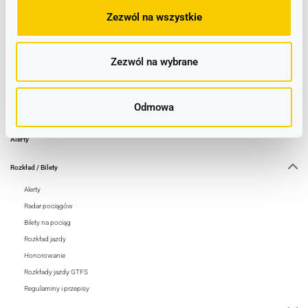
Wałbrzych Miasto
Jelcz Laskowice ➤ Wrocław Główny
Strzelin ➤ Wrocław Główny
Zezwól na wszystkie
Wałbrzych Miasto ➤ Wrocław Główny
Kąty Wrocławskie ➤ Wrocław Główny
Więcej
Zezwól na wybrane
Odmowa
Alerty
Rozkład / Bilety
Alerty
Radar pociągów
Bilety na pociąg
Rozkład jazdy
Honorowanie
Rozkłady jazdy GTFS
Regulaminy i przepisy