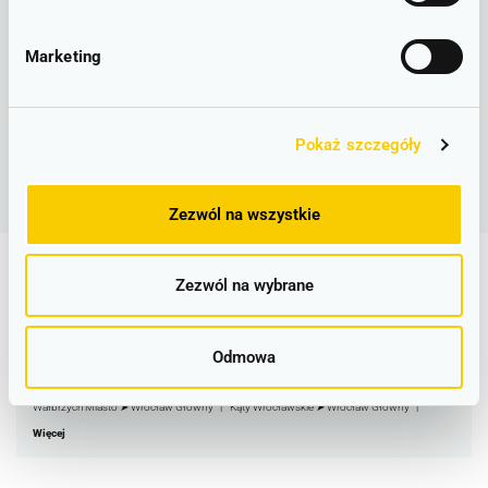
Marketing
Pokaż szczegóły
Zezwól na wszystkie
Najpopularniejsze stacje i trasy
Zezwól na wybrane
Odmowa
Wrocław Główny
Legnica
Bolesławiec
Jelenia Góra
Lubin
Wałbrzych Miasto
Jelcz Laskowice ➤ Wrocław Główny
Strzelin ➤ Wrocław Główny
Wałbrzych Miasto ➤ Wrocław Główny
Kąty Wrocławskie ➤ Wrocław Główny
Więcej