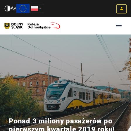
A
A
Ponad 3 miliony pasażerów po
pierwszym kwartale 2019 roku!