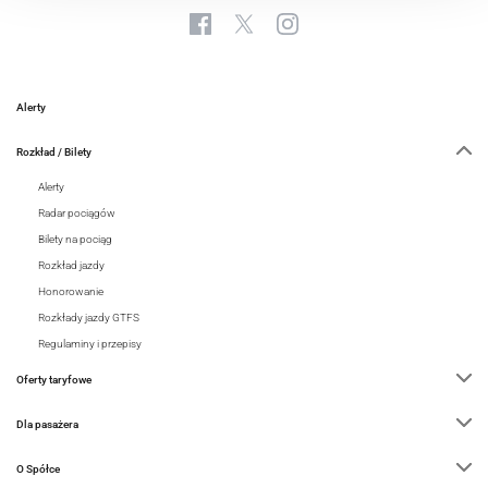
Alerty
Rozkład / Bilety
Alerty
Radar pociągów
Bilety na pociąg
Rozkład jazdy
Honorowanie
Rozkłady jazdy GTFS
Regulaminy i przepisy
Oferty taryfowe
Dla pasażera
O Spółce