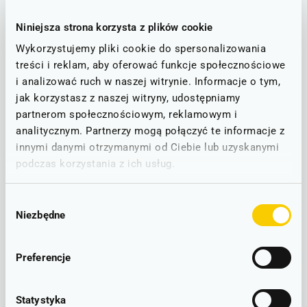
Ten wynik oznacza przyrost podróżnych aż o 24,2% w porównaniu
Niniejsza strona korzysta z plików cookie
z pierwszym kwartałem 2018 roku.
Wykorzystujemy pliki cookie do spersonalizowania
W styczniu 2019 z usług Kolei Dolnośląskich skorzystało powyżej 1
treści i reklam, aby oferować funkcje społecznościowe
130 000 podróżnych (w styczniu 2018 było ich ponad 944 500),
i analizować ruch w naszej witrynie. Informacje o tym,
w lutym nieco ponad 1 049 000 (w lutym 2018 - 815 600), w marcu
jak korzystasz z naszej witryny, udostępniamy
1 148 900 (w marcu 2018 - 918 000).
partnerom społecznościowym, reklamowym i
analitycznym. Partnerzy mogą połączyć te informacje z
Warto wspomnieć, że drugi kwartał tego roku, dla Kolei
innymi danymi otrzymanymi od Ciebie lub uzyskanymi
Dolnośląskich zaczął się równie dobrze. W kwietniu tego roku z KD
podróżowało ponad 1 077 000 pasażerów. W kwietniu 2018 roku
podczas korzystania z ich usług.
do żółto-białych pociągów wsiadło 926 000 osób.
Wybór
Niezbędne
zgody
Preferencje
Statystyka