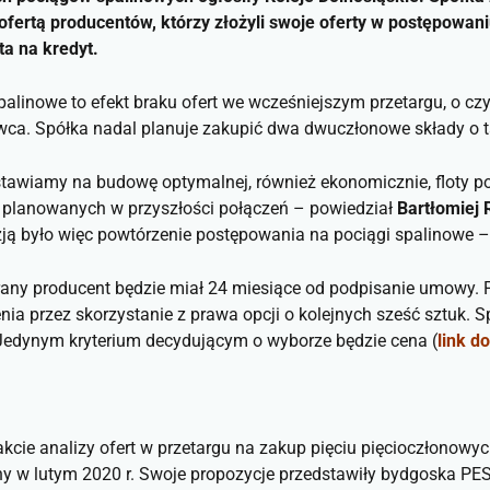
ofertą producentów, którzy złożyli swoje oferty w postępowan
ta na kredyt.
alinowe to efekt braku ofert we wcześniejszym przetargu, o cz
ca. Spółka nadal planuje zakupić dwa dwuczłonowe składy o t
stawiamy na budowę optymalnej, również ekonomicznie, floty p
e planowanych w przyszłości połączeń
– powiedział
Bartłomiej
ją było więc powtórzenie postępowania na pociągi spalinowe
–
ny producent będzie miał 24 miesiące od podpisanie umowy. P
a przez skorzystanie z prawa opcji o kolejnych sześć sztuk. S
 Jedynym kryterium decydującym o wyborze będzie cena (
link d
rakcie analizy ofert w przetargu na zakup pięciu pięcioczłonowy
zony w lutym 2020 r. Swoje propozycje przedstawiły bydgoska P