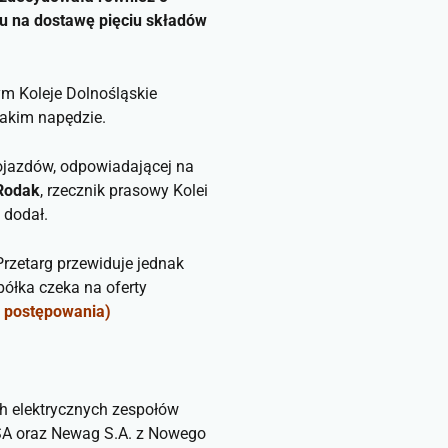
iu na dostawę pięciu składów
ym Koleje Dolnośląskie
akim napędzie.
ojazdów, odpowiadającej na
 Rodak
, rzecznik prasowy Kolei
 dodał.
rzetarg przewiduje jednak
półka czeka na oferty
o postępowania)
ch elektrycznych zespołów
ESA oraz Newag S.A. z Nowego