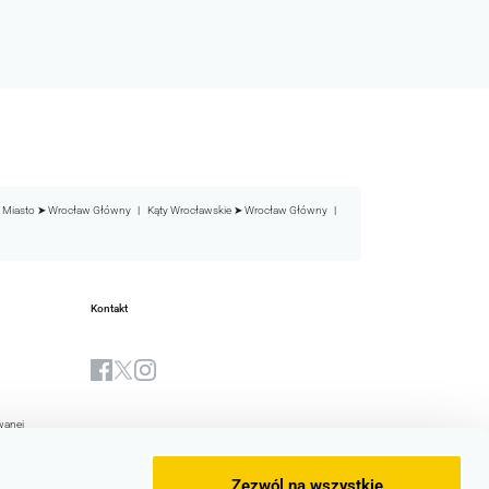
 Miasto ➤ Wrocław Główny
Kąty Wrocławskie ➤ Wrocław Główny
Kontakt
wanej
Biuletyn Informacji Publicznej
yjna Spółki
Zezwól na wszystkie