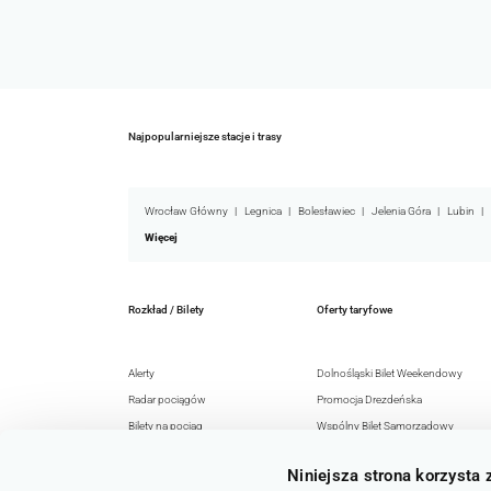
Najpopularniejsze stacje i trasy
Wrocław Główny
Legnica
Bolesławiec
Jelenia Góra
Lubin
Więcej
Rozkład / Bilety
Oferty taryfowe
Alerty
Dolnośląski Bilet Weekendowy
Radar pociągów
Promocja Drezdeńska
Bilety na pociąg
Wspólny Bilet Samorządowy
Rozkład jazdy
EURO-NYSA-Ticket+
Niniejsza strona korzysta 
Honorowanie
Senior 60+