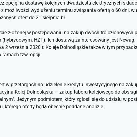
ież opcję na dostawę kolejnych dwudziestu elektrycznych skład
z możliwości wydłużeniu terminu związania ofertą o 60 dni, w 
ożonych ofert do 21 sierpnia br.
fercie złożonej w postępowaniu na zakup dwóch trójczłonowy
(hybrydowym, HZT). Ich dostawą zainteresowany jest Newag. C
a 2 września 2020 r. Koleje Dolnośląskie także w tym przypad
ramach tzw. opcji.
fert w przetargach na udzielenie kredytu inwestycyjnego na za
acyjna Kolej Dolnośląska – zakup taboru kolejowego do obsług
nym". Jedynym podmiotem, który zgłosił się do udziału w pos
, którego oferty będą obecnie poddane analizie.