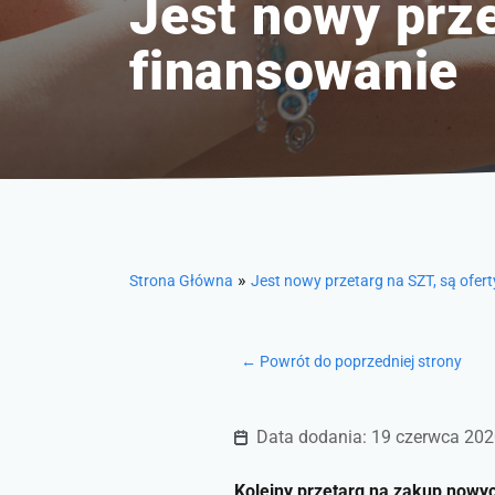
Jest nowy prze
finansowanie
»
Strona Główna
Jest nowy przetarg na SZT, są ofer
← Powrót do poprzedniej strony
Data dodania: 19 czerwca 20
Kolejny przetarg na zakup nowyc