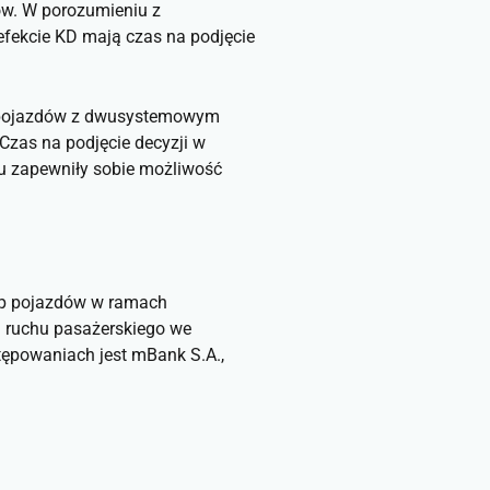
ów. W porozumieniu z
efekcie KD mają czas na podjęcie
ch pojazdów z dwusystemowym
zas na podjęcie decyzji w
ku zapewniły sobie możliwość
kup pojazdów w ramach
i ruchu pasażerskiego we
tępowaniach jest mBank S.A.,