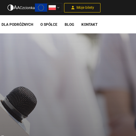
A
A
Moje bilety
Czcionka
DLA PODRÓŻNYCH
O SPÓŁCE
BLOG
KONTAKT