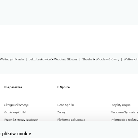
Wałbrzych Miasto
Jelcz Laskowice ➤ Wrocław Główny
Strzelin ➤ Wrocław Główny
Wałbrzych
Dla pasażera
O Spółce
Skargi i reklamacje
Dane Spółki
Projekty Unijne
Gdzie kupić bilet
Zarząd
Platforma Sygnalisty
Przewóz rzeczy i zwierząt
Platforma zakupowa
Informacja o realizo
Przejazdy osób z
Reklama w KD
strategii podatkowej
z plików cookie
niepełnosprawnością
Deklaracja dostępności
Polityka Antykorupc