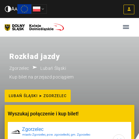
A
A
Rozkład jazdy
Zgorzelec
Lubań Śląski
Kup bilet na przejazd pociągiem
LUBAŃ ŚLĄSKI ➤ ZGORZELEC
Wyszukaj połączenie i kup bilet!
miasto Zgorzelec, pow. zgorzelecki, gm. Zgorzelec