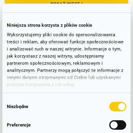
POKAŻ WIĘCEJ
Informacje o utrudnieniach
Niniejsza strona korzysta z plików cookie
Wykorzystujemy pliki cookie do spersonalizowania
Poniżej znajdą Państwo informacje o ewentualnych
treści i reklam, aby oferować funkcje społecznościowe
utrudnieniach na trasie, która obejmuje stacje PKP Zgorzelec
i analizować ruch w naszej witrynie. Informacje o tym,
oraz Lubań Śląski.
jak korzystasz z naszej witryny, udostępniamy
partnerom społecznościowym, reklamowym i
Stan linii - informacje o utrudnieniach
analitycznym. Partnerzy mogą połączyć te informacje z
innymi danymi otrzymanymi od Ciebie lub uzyskanymi
podczas korzystania z ich usług.
STAN NA DZIEŃ: 09.08.2026
Karpacz - Jelenia Góra - Świeradów-Zdrój / Görlitz
Wybór
D62
Niezbędne
zgody
UTRUDNIENIA W RUCHU
Zastępcza Komunikacja Autobusowa na odcinku Görlitz - Zgorzelec
(22.06; 29.06.2026) oraz Zgorzelec - Lubań Śląski (20-29.06.2026).
Preferencje