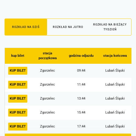
ROZKŁAD NA BIEŻĄCY
ROZKŁAD NA DZIŚ
ROZKŁAD NA JUTRO
TYDZIEŃ
stacja
kup bilet
godzina odjazdu
stacja końcowa
początkowa
KUP BILET
Zgorzelec
09:44
Lubań Śląski
KUP BILET
Zgorzelec
11:44
Lubań Śląski
KUP BILET
Zgorzelec
13:44
Lubań Śląski
KUP BILET
Zgorzelec
15:44
Lubań Śląski
KUP BILET
Zgorzelec
17:44
Lubań Śląski