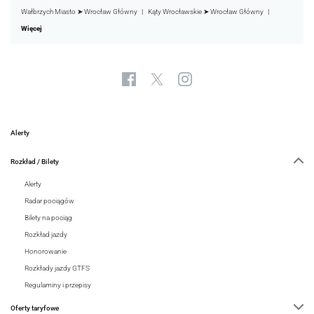
Wałbrzych Miasto ➤ Wrocław Główny
Kąty Wrocławskie ➤ Wrocław Główny
Więcej
Alerty
Rozkład / Bilety
Alerty
Radar pociągów
Bilety na pociąg
Rozkład jazdy
Honorowanie
Rozkłady jazdy GTFS
Regulaminy i przepisy
Oferty taryfowe