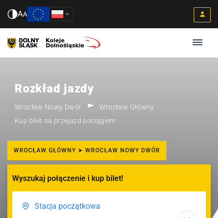
A
A
Rozkład jazdy
Wrocław Nowy Dwór
Wrocław Główny
Kup bilet na przejazd pociągiem
WROCŁAW GŁÓWNY ➤ WROCŁAW NOWY DWÓR
Wyszukaj połączenie i kup bilet!