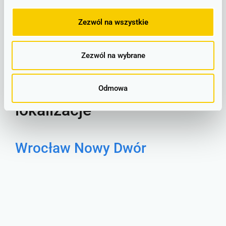
Zezwól na wszystkie
LINIOWY SCHEMAT POŁĄCZEŃ
Zezwól na wybrane
Wrocław Nowy Dwór -
Wrocław Główny –
Odmowa
lokalizacje
Wrocław Nowy Dwór