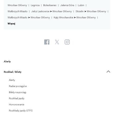
Wrocław Główny
Legnica
Bolesławiec
Jelenia Góra
Lubin
Wałbrzych Miasto
Jelcz Laskowice ➤ Wrocław Główny
Strzelin ➤ Wrocław Główny
Wałbrzych Miasto ➤ Wrocław Główny
Kąty Wrocławskie ➤ Wrocław Główny
Więcej
Alerty
Rozkład / Bilety
Alerty
Radar pociągów
Bilety na pociąg
Rozkład jazdy
Honorowanie
Rozkłady jazdy GTFS