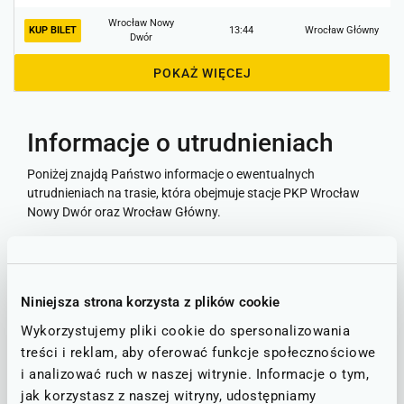
Wrocław Nowy
KUP BILET
13:44
Wrocław Główny
Dwór
POKAŻ WIĘCEJ
Informacje o utrudnieniach
Poniżej znajdą Państwo informacje o ewentualnych
utrudnieniach na trasie, która obejmuje stacje PKP Wrocław
Nowy Dwór oraz Wrocław Główny.
Stan linii - informacje o utrudnieniach
Niniejsza strona korzysta z plików cookie
STAN NA DZIEŃ: 06.08.2026
Wykorzystujemy pliki cookie do spersonalizowania
treści i reklam, aby oferować funkcje społecznościowe
Wrocław - Legnica - Bolesławiec - Lubań
D1
i analizować ruch w naszej witrynie. Informacje o tym,
RUCH BEZ ZAKŁÓCEŃ
jak korzystasz z naszej witryny, udostępniamy