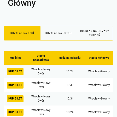
Główny
ROZKŁAD NA BIEŻĄCY
ROZKŁAD NA DZIŚ
ROZKŁAD NA JUTRO
TYDZIEŃ
stacja
kup bilet
godzina odjazdu
stacja końcowa
początkowa
Wrocław Nowy
KUP BILET
11:24
Wrocław Główny
Dwór
Wrocław Nowy
KUP BILET
11:39
Wrocław Główny
Dwór
Wrocław Nowy
KUP BILET
12:34
Wrocław Główny
Dwór
Wrocław Nowy
KUP BILET
13:24
Wrocław Główny
Dwór