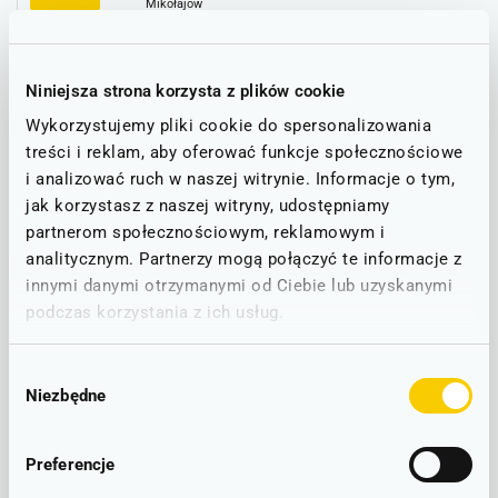
Mikołajów
POKAŻ WIĘCEJ
Niniejsza strona korzysta z plików cookie
Informacje o utrudnieniach
Wykorzystujemy pliki cookie do spersonalizowania
treści i reklam, aby oferować funkcje społecznościowe
Poniżej znajdą Państwo informacje o ewentualnych
i analizować ruch w naszej witrynie. Informacje o tym,
utrudnieniach na trasie Wrocław Mikołajów - Leszno.
jak korzystasz z naszej witryny, udostępniamy
partnerom społecznościowym, reklamowym i
Stan linii - informacje o utrudnieniach
analitycznym. Partnerzy mogą połączyć te informacje z
innymi danymi otrzymanymi od Ciebie lub uzyskanymi
podczas korzystania z ich usług.
STAN NA DZIEŃ: 09.08.2026
Wybór
Wrocław - Żmigród - Rawicz - Leszno
D3
Niezbędne
zgody
D30
RUCH BEZ ZAKŁÓCEŃ
Brak zgłoszonych utrudnień w ruchu.
Preferencje