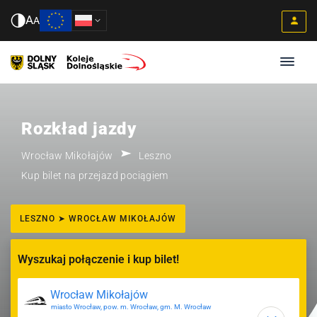
A
A
Rozkład jazdy
Wrocław Mikołajów
Leszno
Kup bilet na przejazd pociągiem
LESZNO ➤ WROCŁAW MIKOŁAJÓW
Wyszukaj połączenie i kup bilet!
miasto Wrocław, pow. m. Wrocław, gm. M. Wrocław