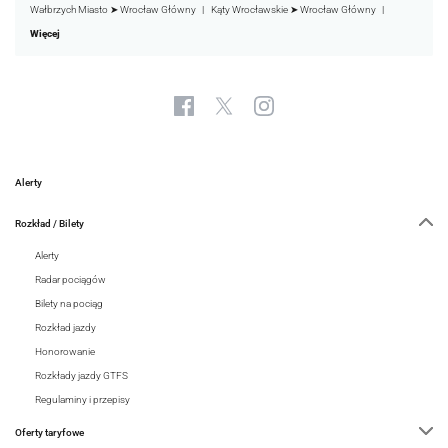
Wałbrzych Miasto ➤ Wrocław Główny
Kąty Wrocławskie ➤ Wrocław Główny
Więcej
Alerty
Rozkład / Bilety
Alerty
Radar pociągów
Bilety na pociąg
Rozkład jazdy
Honorowanie
Rozkłady jazdy GTFS
Regulaminy i przepisy
Oferty taryfowe