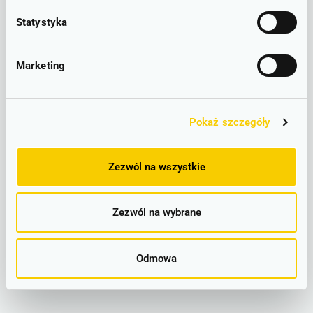
Statystyka
LINIOWY SCHEMAT POŁĄCZEŃ
Marketing
Wrocław Mikołajów -
Leszno – lokalizacje
Pokaż szczegóły
Wrocław Mikołajów
Zezwól na wszystkie
Zezwól na wybrane
Odmowa