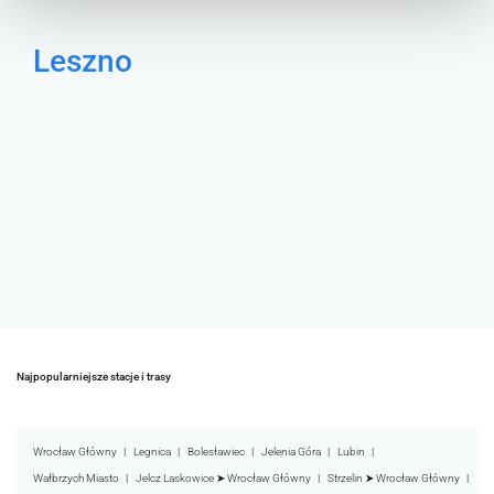
Leszno
Najpopularniejsze stacje i trasy
Wrocław Główny
Legnica
Bolesławiec
Jelenia Góra
Lubin
Wałbrzych Miasto
Jelcz Laskowice ➤ Wrocław Główny
Strzelin ➤ Wrocław Główny