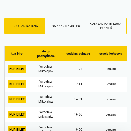
ROZKŁAD NA BIEŻĄCY
ROZKŁAD NA DZIŚ
ROZKŁAD NA JUTRO
TYDZIEŃ
stacja
kup bilet
godzina odjazdu
stacja końcowa
początkowa
Wrocław
KUP BILET
11:24
Leszno
Mikołajów
Wrocław
KUP BILET
12:41
Leszno
Mikołajów
Wrocław
KUP BILET
14:31
Leszno
Mikołajów
Wrocław
KUP BILET
16:56
Leszno
Mikołajów
Wrocław
KUP BILET
19:20
Leszno