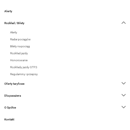
Alerty
Rozkład / Bilety
Alerty
Radar pociągów
Bilety na pociąg
Rozkład jazdy
Honorowanie
Rozkłady jazdy GTFS
Regulaminy i przepisy
Oferty taryfowe
Dla pasażera
O Spółce
Kontakt