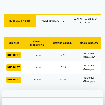
ROZKŁAD NA BIEŻĄCY
ROZKŁAD NA DZIŚ
ROZKŁAD NA JUTRO
TYDZIEŃ
stacja
kup bilet
godzina odjazdu
stacja końcowa
początkowa
Wrocław
KUP BILET
Leszno
17:21
Mikołajów
Wrocław
KUP BILET
Leszno
19:19
Mikołajów
Wrocław
KUP BILET
Leszno
21:20
Mikołajów
Informacje o utrudnieniach