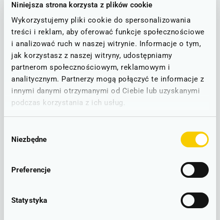
Niniejsza strona korzysta z plików cookie
Poniżej znajdą Państwo informacje o ewentualnych
utrudnieniach na trasie Leszno - Wrocław Mikołajów.
Wykorzystujemy pliki cookie do spersonalizowania
treści i reklam, aby oferować funkcje społecznościowe
Stan linii - informacje o utrudnieniach
i analizować ruch w naszej witrynie. Informacje o tym,
jak korzystasz z naszej witryny, udostępniamy
partnerom społecznościowym, reklamowym i
STAN NA DZIEŃ: 07.08.2026
analitycznym. Partnerzy mogą połączyć te informacje z
innymi danymi otrzymanymi od Ciebie lub uzyskanymi
Wrocław - Żmigród - Rawicz - Leszno
D3
podczas korzystania z ich usług.
D30
RUCH BEZ ZAKŁÓCEŃ
Brak zgłoszonych utrudnień w ruchu.
Wybór
Niezbędne
zgody
Preferencje
LINIOWY SCHEMAT POŁĄCZEŃ
Statystyka
Leszno - Wrocław