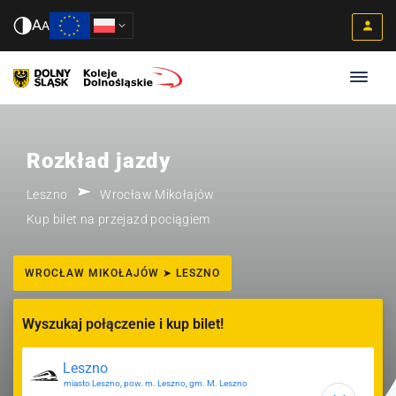
A
A
Rozkład jazdy
Leszno
Wrocław Mikołajów
Kup bilet na przejazd pociągiem
WROCŁAW MIKOŁAJÓW ➤ LESZNO
Wyszukaj połączenie i kup bilet!
miasto Leszno, pow. m. Leszno, gm. M. Leszno