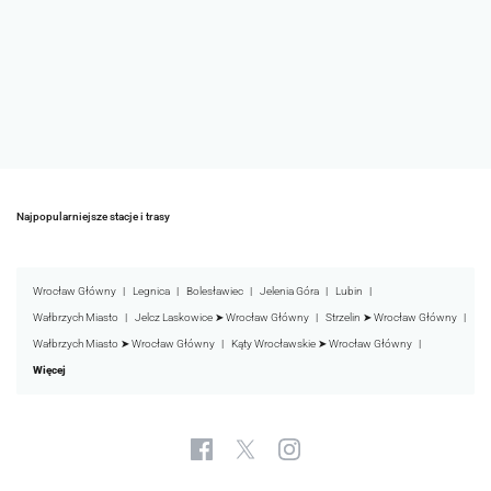
Najpopularniejsze stacje i trasy
Wrocław Główny
Legnica
Bolesławiec
Jelenia Góra
Lubin
Wałbrzych Miasto
Jelcz Laskowice ➤ Wrocław Główny
Strzelin ➤ Wrocław Główny
Wałbrzych Miasto ➤ Wrocław Główny
Kąty Wrocławskie ➤ Wrocław Główny
Więcej