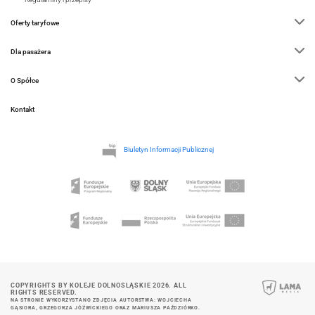
Oferty taryfowe
Dla pasażera
O Spółce
Kontakt
Biuletyn Informacji Publicznej
COPYRIGHTS BY KOLEJE DOLNOSLĄSKIE 2026. ALL
RIGHTS RESERVED.
NA STRONIE WYKORZYSTANO ZDJĘCIA AUTORSTWA: WOJCIECHA
GĄSIORA, GRZEGORZA JÓŹWICKIEGO ORAZ MARIUSZA PAŹDZIÓRKO.