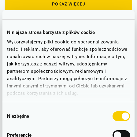
POKAŻ WIĘCEJ
Informacje o utrudnieniach
Niniejsza strona korzysta z plików cookie
Poniżej znajdą Państwo informacje o ewentualnych
Wykorzystujemy pliki cookie do spersonalizowania
utrudnieniach na trasie, która obejmuje stacje PKP Wrocław
treści i reklam, aby oferować funkcje społecznościowe
Główny oraz Osola.
i analizować ruch w naszej witrynie. Informacje o tym,
jak korzystasz z naszej witryny, udostępniamy
Stan linii - informacje o utrudnieniach
partnerom społecznościowym, reklamowym i
analitycznym. Partnerzy mogą połączyć te informacje z
innymi danymi otrzymanymi od Ciebie lub uzyskanymi
STAN NA DZIEŃ: 08.08.2026
podczas korzystania z ich usług.
Wrocław - Żmigród - Rawicz - Leszno
D3
D30
Wybór
RUCH BEZ ZAKŁÓCEŃ
Niezbędne
zgody
Brak zgłoszonych utrudnień w ruchu.
Preferencje