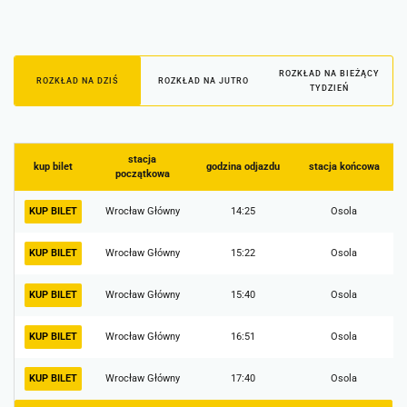
ROZKŁAD NA BIEŻĄCY
ROZKŁAD NA DZIŚ
ROZKŁAD NA JUTRO
TYDZIEŃ
stacja
kup bilet
godzina odjazdu
stacja końcowa
początkowa
KUP BILET
Wrocław Główny
14:25
Osola
KUP BILET
Wrocław Główny
15:22
Osola
KUP BILET
Wrocław Główny
15:40
Osola
KUP BILET
Wrocław Główny
16:51
Osola
KUP BILET
Wrocław Główny
17:40
Osola