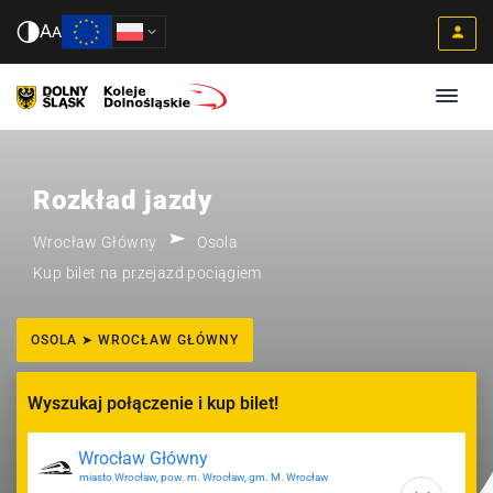
A
A
Rozkład jazdy
Wrocław Główny
Osola
Kup bilet na przejazd pociągiem
OSOLA ➤ WROCŁAW GŁÓWNY
Wyszukaj połączenie i kup bilet!
miasto Wrocław, pow. m. Wrocław, gm. M. Wrocław