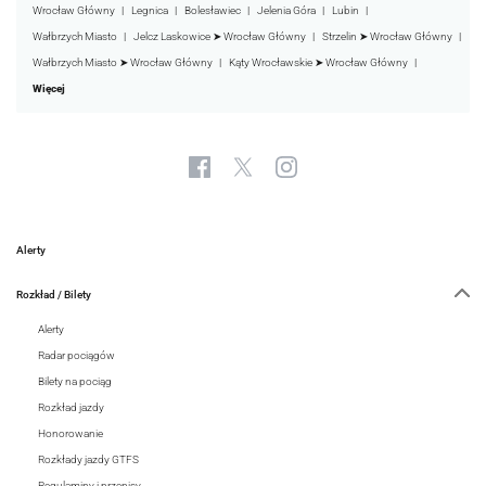
Wrocław Główny
Legnica
Bolesławiec
Jelenia Góra
Lubin
Wałbrzych Miasto
Jelcz Laskowice ➤ Wrocław Główny
Strzelin ➤ Wrocław Główny
Wałbrzych Miasto ➤ Wrocław Główny
Kąty Wrocławskie ➤ Wrocław Główny
Więcej
Alerty
Rozkład / Bilety
Alerty
Radar pociągów
Bilety na pociąg
Rozkład jazdy
Honorowanie
Rozkłady jazdy GTFS
Regulaminy i przepisy