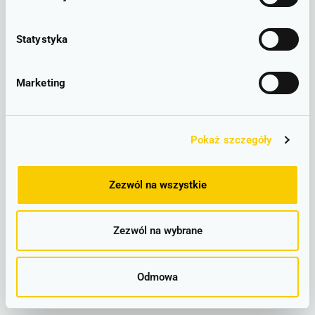
LINIOWY SCHEMAT POŁĄCZEŃ
Statystyka
PLAKATOWE ROZKŁADY JAZDY
Marketing
Wrocław Główny - Osola –
lokalizacje
Pokaż szczegóły
Zezwól na wszystkie
Wrocław Główny
Zezwól na wybrane
Odmowa