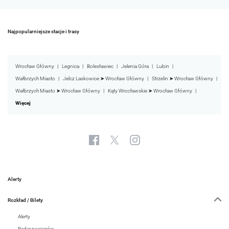
Najpopularniejsze stacje i trasy
Wrocław Główny
Legnica
Bolesławiec
Jelenia Góra
Lubin
Wałbrzych Miasto
Jelcz Laskowice ➤ Wrocław Główny
Strzelin ➤ Wrocław Główny
Wałbrzych Miasto ➤ Wrocław Główny
Kąty Wrocławskie ➤ Wrocław Główny
Więcej
Alerty
Rozkład / Bilety
Alerty
Radar pociągów