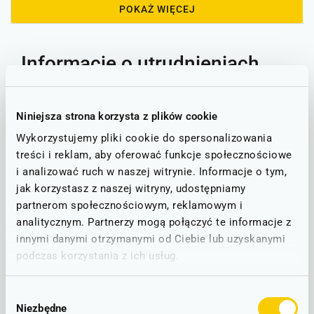
POKAŻ WIĘCEJ
Informacje o utrudnieniach
Poniżej znajdą Państwo informacje o ewentualnych
utrudnieniach na trasie, która obejmuje stacje PKP Wrocław
Niniejsza strona korzysta z plików cookie
Główny oraz Mrozów.
Wykorzystujemy pliki cookie do spersonalizowania
treści i reklam, aby oferować funkcje społecznościowe
Stan linii - informacje o utrudnieniach
i analizować ruch w naszej witrynie. Informacje o tym,
jak korzystasz z naszej witryny, udostępniamy
STAN NA DZIEŃ: 07.08.2026
partnerom społecznościowym, reklamowym i
analitycznym. Partnerzy mogą połączyć te informacje z
Wrocław - Legnica - Bolesławiec - Lubań
D1
innymi danymi otrzymanymi od Ciebie lub uzyskanymi
podczas korzystania z ich usług.
RUCH BEZ ZAKŁÓCEŃ
Brak zgłoszonych utrudnień w ruchu.
Wybór
Niezbędne
zgody