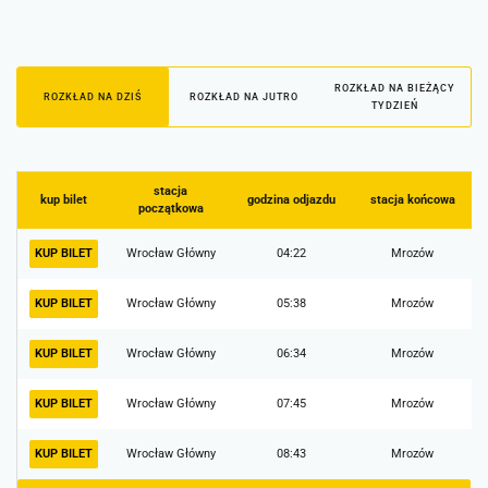
ROZKŁAD NA BIEŻĄCY
ROZKŁAD NA DZIŚ
ROZKŁAD NA JUTRO
TYDZIEŃ
stacja
kup bilet
godzina odjazdu
stacja końcowa
początkowa
KUP BILET
Wrocław Główny
04:22
Mrozów
KUP BILET
Wrocław Główny
05:38
Mrozów
KUP BILET
Wrocław Główny
06:34
Mrozów
KUP BILET
Wrocław Główny
07:45
Mrozów
KUP BILET
Wrocław Główny
08:43
Mrozów