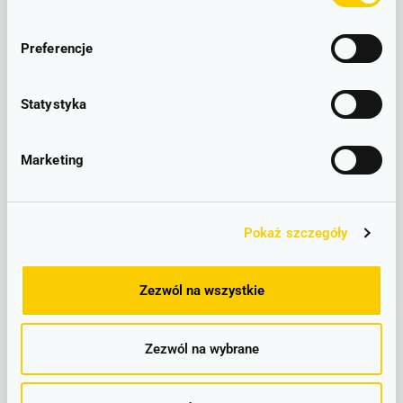
Wrocław - Legnica - Lubin - Głogów
D11
D12
RUCH BEZ ZAKŁÓCEŃ
Preferencje
Brak zgłoszonych utrudnień w ruchu.
Statystyka
LINIOWY SCHEMAT POŁĄCZEŃ
Marketing
PLAKATOWE ROZKŁADY JAZDY
Pokaż szczegóły
Wrocław Główny - Mrozów
– lokalizacje
Zezwól na wszystkie
Zezwól na wybrane
Wrocław Główny