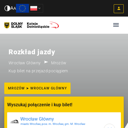
A
A
Rozkład jazdy
Wrocław Główny
Mrozów
Kup bilet na przejazd pociągiem
MROZÓW ➤ WROCŁAW GŁÓWNY
Wyszukaj połączenie i kup bilet!
miasto Wrocław, pow. m. Wrocław, gm. M. Wrocław