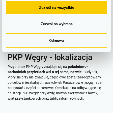
województwa. Dodatkowe informacje na temat połączeń
można znaleźć na znajdującym się na peronach rozkładzie
Zezwól na wszystkie
jazdy PKP Węgry.
LINIOWY SCHEMAT POŁĄCZEŃ
Zezwól na wybrane
PLAKATOWE ROZKŁADY JAZDY
Odmowa
PKP Węgry - lokalizacja
Przystanek PKP Węgry znajduje się na
południowo-
zachodnich peryferiach wsi o tej samej nazwie
. Budynek,
który się przy niej znajduje, częściowo został zaadoptowany
do celów mieszkalnych, aczkolwiek Pasażerowie mogą nadal
korzystać z części parterowej. Oczekując na odbywające się
na stacji PKP Węgry przyjazdy, można skorzystać z ławek,
wiat przystankowych oraz tablic informacyjnych.