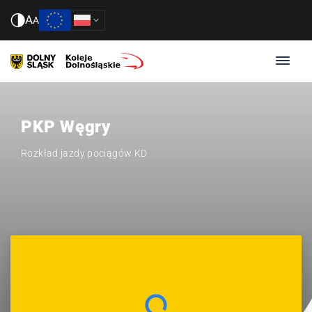
A
A
PKP Węgry
Rozkład jazdy pociągów KD