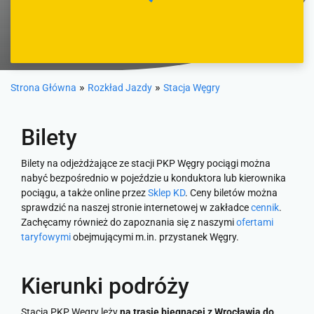
»
»
Strona Główna
Rozkład Jazdy
Stacja Węgry
Bilety
Bilety na odjeżdżające ze stacji PKP Węgry pociągi można
nabyć bezpośrednio w pojeździe u konduktora lub kierownika
pociągu, a także online przez
Sklep KD
. Ceny biletów można
sprawdzić na naszej stronie internetowej w zakładce
cennik
.
Zachęcamy również do zapoznania się z naszymi
ofertami
taryfowymi
obejmującymi m.in. przystanek Węgry.
Kierunki podróży
Stacja PKP Węgry leży
na trasie biegnącej z Wrocławia do