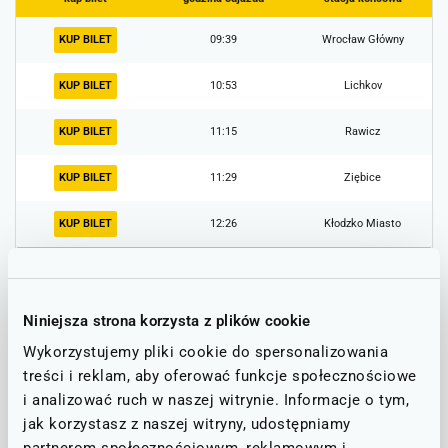
KUP BILET
09:39
Wrocław Główny
KUP BILET
10:53
Lichkov
KUP BILET
11:15
Rawicz
KUP BILET
11:29
Ziębice
KUP BILET
12:26
Kłodzko Miasto
POKAŻ WIĘCEJ
Niniejsza strona korzysta z plików cookie
Informacje o utrudnieniach
Wykorzystujemy pliki cookie do spersonalizowania
treści i reklam, aby oferować funkcje społecznościowe
Poniżej publikujemy informacje o możliwych utrudnieniach na
i analizować ruch w naszej witrynie. Informacje o tym,
trasie, która obejmuje stację PKP Węgry.
jak korzystasz z naszej witryny, udostępniamy