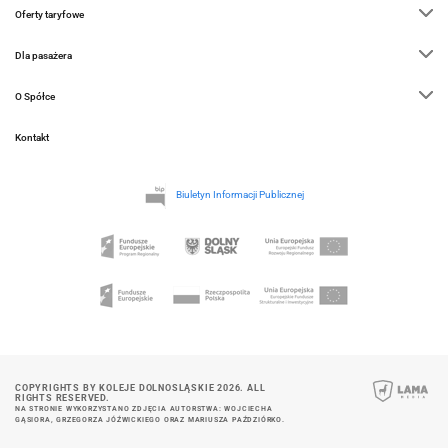
Oferty taryfowe
Dla pasażera
O Spółce
Kontakt
Biuletyn Informacji Publicznej
COPYRIGHTS BY KOLEJE DOLNOSLĄSKIE 2026. ALL
RIGHTS RESERVED.
NA STRONIE WYKORZYSTANO ZDJĘCIA AUTORSTWA: WOJCIECHA
GĄSIORA, GRZEGORZA JÓŹWICKIEGO ORAZ MARIUSZA PAŹDZIÓRKO.