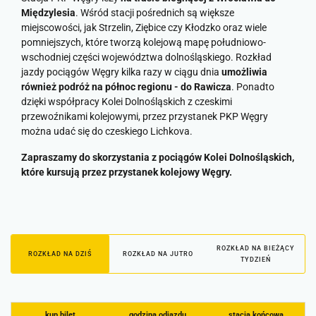
Międzylesia
. Wśród stacji pośrednich są większe
miejscowości, jak Strzelin, Ziębice czy Kłodzko oraz wiele
pomniejszych, które tworzą kolejową mapę południowo-
wschodniej części województwa dolnośląskiego. Rozkład
jazdy pociągów Węgry kilka razy w ciągu dnia
umożliwia
również podróż na północ regionu - do Rawicza
. Ponadto
dzięki współpracy Kolei Dolnośląskich z czeskimi
przewoźnikami kolejowymi, przez przystanek PKP Węgry
można udać się do czeskiego Lichkova.
Zapraszamy do skorzystania z pociągów Kolei Dolnośląskich,
które kursują przez przystanek kolejowy Węgry.
ROZKŁAD NA BIEŻĄCY
ROZKŁAD NA DZIŚ
ROZKŁAD NA JUTRO
TYDZIEŃ
kup bilet
godzina odjazdu
stacja końcowa