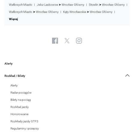
Wałbrzych Miasto
Jelcz Laskowice ➤ Wrocław Główny
Strzelin ➤ Wrocław Główny
Wałbrzych Miasto ➤ Wrocław Główny
Kąty Wrocławskie ➤ Wrocław Główny
Więcej
Alerty
Rozkład / Bilety
Alerty
Radar pociągów
Bilety na pociąg
Rozkład jazdy
Honorowanie
Rozkłady jazdy GTFS
Regulaminy i przepisy