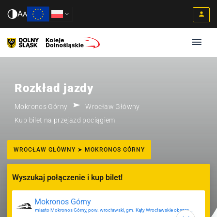
A
A
Rozkład jazdy
Mokronos Górny
Wrocław Główny
Kup bilet na przejazd pociągiem
WROCŁAW GŁÓWNY ➤ MOKRONOS GÓRNY
Wyszukaj połączenie i kup bilet!
miasto Mokronos Górny, pow. wrocławski, gm. Kąty Wrocławskie obszar wiejski