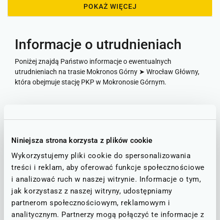
POKAŻ WIĘCEJ
Informacje o utrudnieniach
Poniżej znajdą Państwo informacje o ewentualnych
utrudnieniach na trasie Mokronos Górny ➤ Wrocław Główny,
która obejmuje stację PKP w Mokronosie Górnym.
Utrudnienia
STAN NA DZIEŃ: 07.08.2026
Niniejsza strona korzysta z plików cookie
Wykorzystujemy pliki cookie do spersonalizowania
Wrocław - Jaworzyna Śląska - Świdnica - Bielawa
D40
treści i reklam, aby oferować funkcje społecznościowe
i analizować ruch w naszej witrynie. Informacje o tym,
RUCH BEZ ZAKŁÓCEŃ
jak korzystasz z naszej witryny, udostępniamy
Brak zgłoszonych utrudnień w ruchu.
partnerom społecznościowym, reklamowym i
analitycznym. Partnerzy mogą połączyć te informacje z