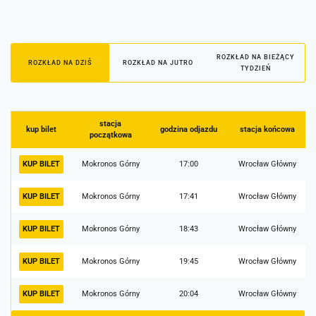
ROZKŁAD NA BIEŻĄCY
ROZKŁAD NA DZIŚ
ROZKŁAD NA JUTRO
TYDZIEŃ
stacja
kup bilet
godzina odjazdu
stacja końcowa
początkowa
KUP BILET
Mokronos Górny
17:00
Wrocław Główny
KUP BILET
Mokronos Górny
17:41
Wrocław Główny
KUP BILET
Mokronos Górny
18:43
Wrocław Główny
KUP BILET
Mokronos Górny
19:45
Wrocław Główny
KUP BILET
Mokronos Górny
20:04
Wrocław Główny