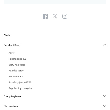
Alerty
Rozkład / Bilety
Alerty
Radar pociągów
Bilety na pociąg
Rozkład jazdy
Honorowanie
Rozkłady jazdy GTFS
Regulaminy i przepisy
Oferty taryfowe
Dla pasażera