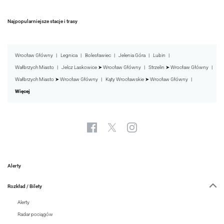
Najpopularniejsze stacje i trasy
Wrocław Główny
Legnica
Bolesławiec
Jelenia Góra
Lubin
Wałbrzych Miasto
Jelcz Laskowice ➤ Wrocław Główny
Strzelin ➤ Wrocław Główny
Wałbrzych Miasto ➤ Wrocław Główny
Kąty Wrocławskie ➤ Wrocław Główny
Więcej
Alerty
Rozkład / Bilety
Alerty
Radar pociągów