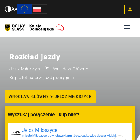
A
A
Rozkład jazdy
Jelcz Miłoszyce
Wrocław Główny
Kup bilet na przejazd pociągiem
WROCŁAW GŁÓWNY ➤ JELCZ MIŁOSZYCE
Wyszukaj połączenie i kup bilet!
miasto Miłoszyce, pow. oławski, gm. Jelcz-Laskowice obszar wiejski