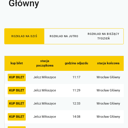
Główny
ROZKŁAD NA BIEŻĄCY
ROZKŁAD NA DZIŚ
ROZKŁAD NA JUTRO
TYDZIEŃ
stacja
kup bilet
godzina odjazdu
stacja końcowa
początkowa
KUP BILET
Jelcz Miłoszyce
11:17
Wrocław Główny
KUP BILET
Jelcz Miłoszyce
11:29
Wrocław Główny
KUP BILET
Jelcz Miłoszyce
12:33
Wrocław Główny
KUP BILET
Jelcz Miłoszyce
14:08
Wrocław Główny