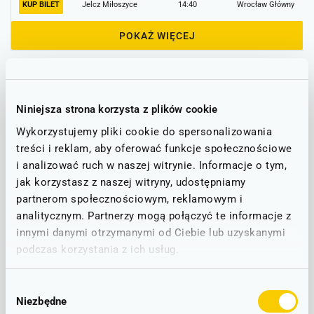
KUP BILET
Jelcz Miłoszyce
14:40
Wrocław Główny
POKAŻ WIĘCEJ
Informacje o utrudnieniach
Niniejsza strona korzysta z plików cookie
Poniżej znajdą Państwo informacje o ewentualnych
utrudnieniach na trasie Jelcz Miłoszyce - Wrocław Główny,
Wykorzystujemy pliki cookie do spersonalizowania
która obejmuje stację PKP Jelcz Miłoszyce.
treści i reklam, aby oferować funkcje społecznościowe
i analizować ruch w naszej witrynie. Informacje o tym,
jak korzystasz z naszej witryny, udostępniamy
Stan linii - informacje o utrudnieniach
partnerom społecznościowym, reklamowym i
analitycznym. Partnerzy mogą połączyć te informacje z
STAN NA DZIEŃ: 09.08.2026
innymi danymi otrzymanymi od Ciebie lub uzyskanymi
podczas korzystania z ich usług.
Wrocław - Siechnice - Jelcz-Laskowice - Biskupice Oławskie
D7
D71
RUCH BEZ ZAKŁÓCEŃ
Wybór
Niezbędne
zgody
Brak zgłoszonych utrudnień w ruchu.