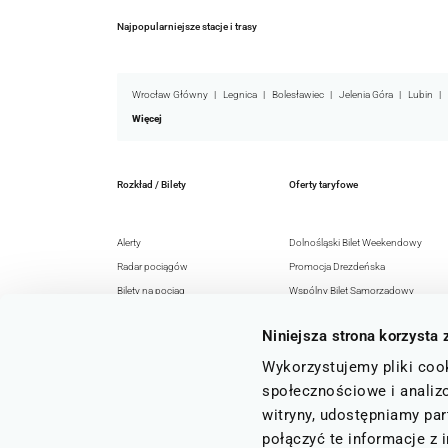
Najpopularniejsze stacje i trasy
Wrocław Główny
Legnica
Bolesławiec
Jelenia Góra
Lubin
Więcej
Rozkład / Bilety
Oferty taryfowe
Alerty
Dolnośląski Bilet Weekendowy
Radar pociągów
Promocja Drezdeńska
Bilety na pociąg
Wspólny Bilet Samorządowy
Rozkład jazdy
EURO-NYSA-Ticket+
Niniejsza strona korzysta 
Honorowanie
Senior 60+
Rozkłady jazdy GTFS
Razem z KD
Wykorzystujemy pliki cook
Regulaminy i przepisy
Archiwum ofert
społecznościowe i analizo
witryny, udostępniamy pa
połączyć te informacje z