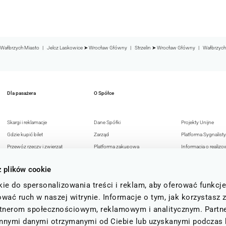
Wałbrzych Miasto
Jelcz Laskowice ➤ Wrocław Główny
Strzelin ➤ Wrocław Główny
Wałbrzych
Dla pasażera
O Spółce
Skargi i reklamacje
Dane Spółki
Projekty Unijne
Gdzie kupić bilet
Zarząd
Platforma Sygnalisty
Przewóz rzeczy i zwierząt
Platforma zakupowa
Informacja o realizo
Przejazdy osób z
Reklama w KD
strategii podatkowej
z plików cookie
niepełnosprawnością
Deklaracja dostępności
Polityka Antykorupc
Bezpieczeństwo pasażerów
Polityka prywatności
Polityka Bezpieczeń
ie do spersonalizowania treści i reklam, aby oferować funkcj
FAQ
15 lat
Informacji
wać ruch w naszej witrynie. Informacje o tym, jak korzystasz 
Status i regulamin b
rtnerom społecznościowym, reklamowym i analitycznym. Partn
kolejowych
 innymi danymi otrzymanymi od Ciebie lub uzyskanymi podczas 