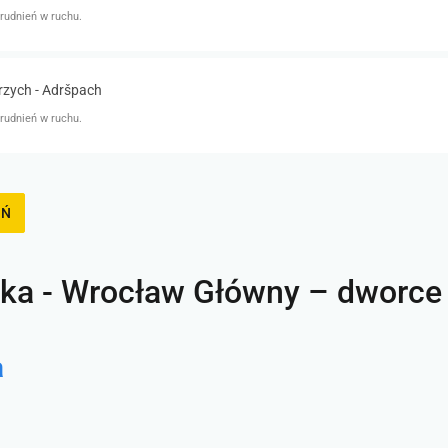
rudnień w ruchu.
rzych - Adršpach
rudnień w ruchu.
EŃ
ka - Wrocław Główny – dworce
a