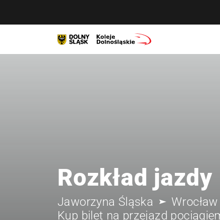
Rozkład jazdy
Jaworzyna Śląska
Wrocław
Kup bilet na przejazd pociągie