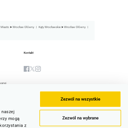
 Miasto ➤ Wrocław Główny
Kąty Wrocławskie ➤ Wrocław Główny
Kontakt
wanej
Biuletyn Informacji Publicznej
yjna Spółki
Zezwól na wszystkie
stwa
e
z naszej
Zezwól na wybrane
ocznic
erzy mogą
korzystania z