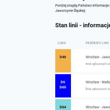
Poniżej znajdą Państwo informacje 
Jaworzynie Śląskiej.
Stan linii - informac
LINIA
PRZEBIEG LINII
D40
Wrocław - Jawor
Brak zgłoszonych ut
D6
Wrocław - Wałbr
D60
Brak zgłoszonych ut
D64
Wrocław - Jawor