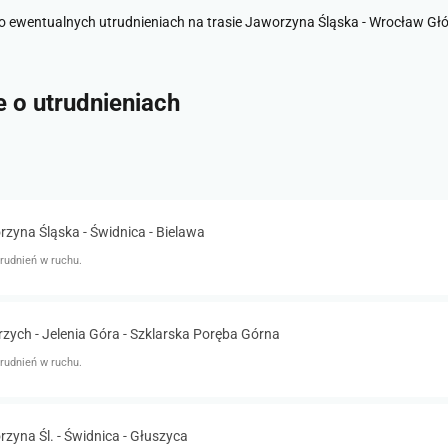
o ewentualnych utrudnieniach na trasie Jaworzyna Śląska - Wrocław Głó
je o utrudnieniach
zyna Śląska - Świdnica - Bielawa
rudnień w ruchu.
zych - Jelenia Góra - Szklarska Poręba Górna
rudnień w ruchu.
zyna Śl. - Świdnica - Głuszyca