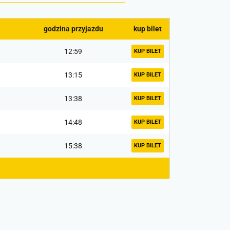
godzina przyjazdu
kup bilet
12:59
KUP BILET
13:15
KUP BILET
13:38
KUP BILET
14:48
KUP BILET
15:38
KUP BILET