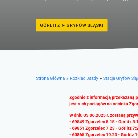
GÖRLITZ ➤ GRYFÓW ŚLĄSKI
»
»
Strona Główna
Rozkład Jazdy
Stacja Gryfów Ślą
Zgodnie z informacją przekazaną p
jest ruch pociągów na odcinku Zgorz
W dniu 05.06.2025 r. zostaną przyw
- 69549 Zgorzelec 5:15 - Görlitz 5:
- 69851 Zgorzelec 7:23 - Görlitz 7:
- 60865 Zgorzelec 19:23 - Görlitz 1