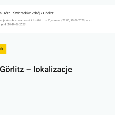
a Góra - Świeradów-Zdrój / Görlitz
ja Autobusowa na odcinku Görlitz - Zgorzelec (22.06; 29.06.2026) oraz
ląski (20-29.06.2026).
EŃ
Görlitz – lokalizacje