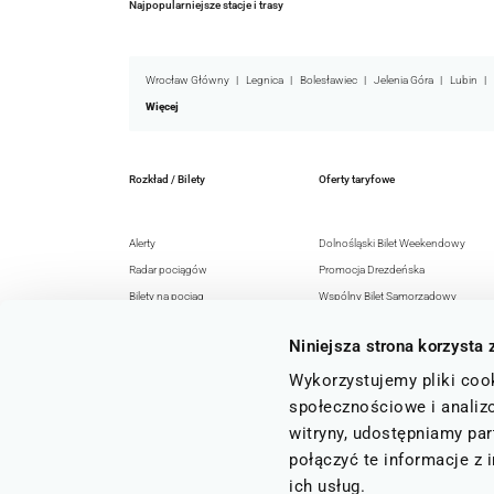
Najpopularniejsze stacje i trasy
Wrocław Główny
Legnica
Bolesławiec
Jelenia Góra
Lubin
Więcej
Rozkład / Bilety
Oferty taryfowe
Alerty
Dolnośląski Bilet Weekendowy
Radar pociągów
Promocja Drezdeńska
Bilety na pociąg
Wspólny Bilet Samorządowy
Rozkład jazdy
EURO-NYSA-Ticket+
Niniejsza strona korzysta 
Honorowanie
Senior 60+
Rozkłady jazdy GTFS
Razem z KD
Wykorzystujemy pliki cook
Regulaminy i przepisy
Archiwum ofert
społecznościowe i analizo
witryny, udostępniamy pa
połączyć te informacje z
ich usług.