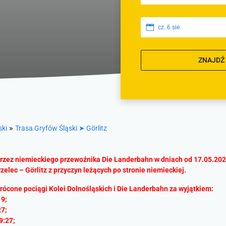
cz. 6 sie.
ZNAJDŹ
»
ski
Trasa Gryfów Śląski ➤ Görlitz
rzez niemieckiego przewoźnika Die Landerbahn w dniach od 17.05.2025
elec – Görlitz z przyczyn leżących po stronie niemieckiej.
rócone pociągi Kolei Dolnośląskich i Die Landerbahn za wyjątkiem:
19;
27;
9:27;