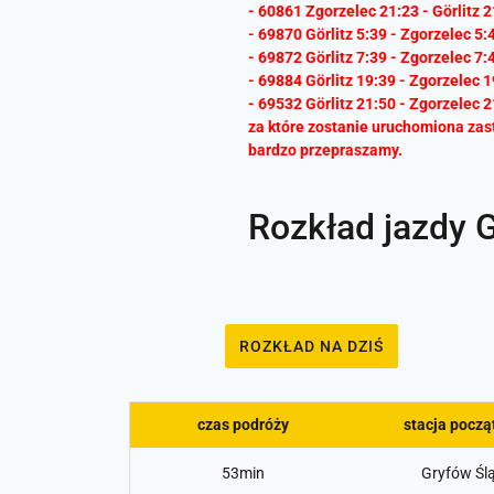
- 60861 Zgorzelec 21:23 - Görlitz 2
- 69870 Görlitz 5:39 - Zgorzelec 5:
- 69872 Görlitz 7:39 - Zgorzelec 7:
- 69884 Görlitz 19:39 - Zgorzelec 1
- 69532 Görlitz 21:50 - Zgorzelec 2
za które zostanie uruchomiona za
bardzo przepraszamy.
Rozkład jazdy G
ROZKŁAD NA DZIŚ
czas podróży
stacja pocz
53min
Gryfów Ślą