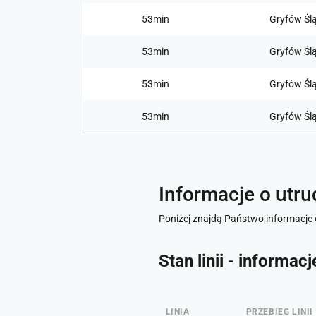
53min
Gryfów Ślą
53min
Gryfów Ślą
53min
Gryfów Ślą
53min
Gryfów Ślą
Informacje o utru
Poniżej znajdą Państwo informacje o
Stan linii - informac
LINIA
PRZEBIEG LINII