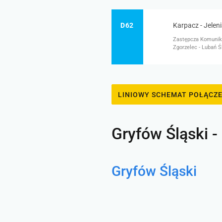
D62
Karpacz - Jeleni
Zastępcza Komunikac
Zgorzelec - Lubań Ś
LINIOWY SCHEMAT POŁĄCZ
Gryfów Śląski - 
Gryfów Śląski