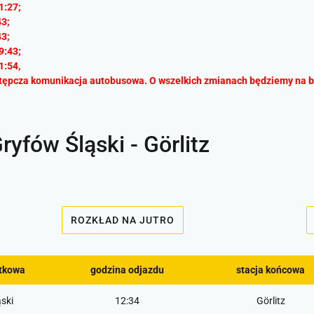
1:27;
43;
43;
9:43;
1:54,
stępcza komunikacja autobusowa. O wszelkich zmianach będziemy na b
ryfów Śląski - Görlitz
ROZKŁAD NA JUTRO
ątkowa
godzina odjazdu
stacja końcowa
ski
12:34
Görlitz