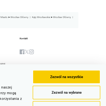
 Miasto ➤ Wrocław Główny
Kąty Wrocławskie ➤ Wrocław Główny
Kontakt
wanej
Biuletyn Informacji Publicznej
yjna Spółki
Zezwól na wszystkie
stwa
e
z naszej
Zezwól na wybrane
ocznic
erzy mogą
korzystania z