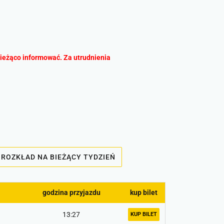
ieżąco informować. Za utrudnienia
ROZKŁAD NA BIEŻĄCY TYDZIEŃ
godzina przyjazdu
kup bilet
13:27
KUP BILET