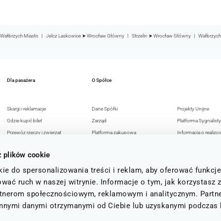
Wałbrzych Miasto
Jelcz Laskowice ➤ Wrocław Główny
Strzelin ➤ Wrocław Główny
Wałbrzych
Dla pasażera
O Spółce
Skargi i reklamacje
Dane Spółki
Projekty Unijne
Gdzie kupić bilet
Zarząd
Platforma Sygnalisty
Przewóz rzeczy i zwierząt
Platforma zakupowa
Informacja o realizo
Przejazdy osób z
Reklama w KD
strategii podatkowej
z plików cookie
niepełnosprawnością
Deklaracja dostępności
Polityka Antykorupc
Bezpieczeństwo pasażerów
Polityka prywatności
Polityka Bezpieczeń
ie do spersonalizowania treści i reklam, aby oferować funkcj
FAQ
15 lat
Informacji
wać ruch w naszej witrynie. Informacje o tym, jak korzystasz 
Status i regulamin b
rtnerom społecznościowym, reklamowym i analitycznym. Partn
kolejowych
 innymi danymi otrzymanymi od Ciebie lub uzyskanymi podczas 