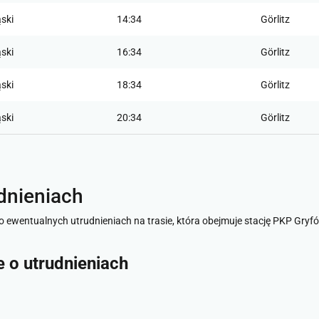
ski
14:34
Görlitz
ski
16:34
Görlitz
ski
18:34
Görlitz
ski
20:34
Görlitz
dnieniach
 ewentualnych utrudnieniach na trasie, która obejmuje stację PKP Gryfów
je o utrudnieniach