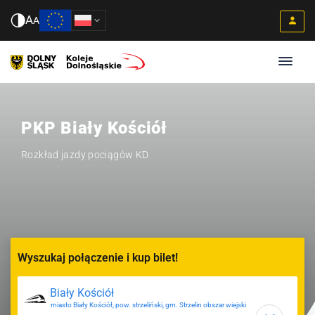
A
A
PKP Biały Kościół
Rozkład jazdy pociągów KD
Wyszukaj połączenie i kup bilet!
miasto Biały Kościół, pow. strzeliński, gm. Strzelin obszar wiejski