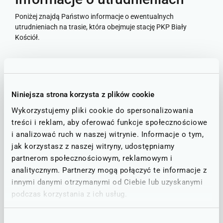
Poniżej znajdą Państwo informacje o ewentualnych
utrudnieniach na trasie, która obejmuje stację PKP Biały
Kościół.
Stan linii - informacje o utrudnieniach
Niniejsza strona korzysta z plików cookie
STAN NA DZIEŃ: 08.08.2026
Wykorzystujemy pliki cookie do spersonalizowania
Wrocław - Kłodzko - Kudowa-Zdrój
treści i reklam, aby oferować funkcje społecznościowe
D90
i analizować ruch w naszej witrynie. Informacje o tym,
UTRUDNIENIA W RUCHU
jak korzystasz z naszej witryny, udostępniamy
Z uwagi na prace torowe realizowane przez PKP PLK w dniach
08.03
partnerom społecznościowym, reklamowym i
– 29.08.2026 r. na odcinku Polanica-Zdrój – Kudowa-Zdrój
zostanie
uruchomiona Zastępcza Komunikacja Autobusowa.
analitycznym. Partnerzy mogą połączyć te informacje z
Uwaga w autobusach ZKA jest ograniczona możliwość przewozu
innymi danymi otrzymanymi od Ciebie lub uzyskanymi
rowerów.
Szczegóły w tabeli rozkładów jazdy
podczas korzystania z ich usług.
Schemat kursowania komunikacji zastępczej jest zamieszczony pod
tabelą rozkładu jazdy.
Za utrudnienia przepraszamy.
Wybór