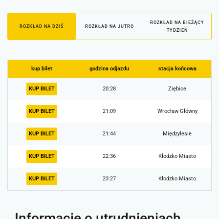
ROZKŁAD NA BIEŻĄCY
ROZKŁAD NA DZIŚ
ROZKŁAD NA JUTRO
TYDZIEŃ
kup bilet
godzina odjazdu
stacja końcowa
KUP BILET
20:28
Ziębice
KUP BILET
21:09
Wrocław Główny
KUP BILET
21:44
Międzylesie
KUP BILET
22:36
Kłodzko Miasto
KUP BILET
23:27
Kłodzko Miasto
Informacje o utrudnieniach