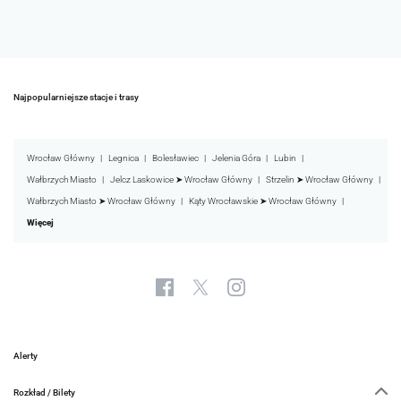
Najpopularniejsze stacje i trasy
Wrocław Główny
Legnica
Bolesławiec
Jelenia Góra
Lubin
Wałbrzych Miasto
Jelcz Laskowice ➤ Wrocław Główny
Strzelin ➤ Wrocław Główny
Wałbrzych Miasto ➤ Wrocław Główny
Kąty Wrocławskie ➤ Wrocław Główny
Więcej
Alerty
Rozkład / Bilety