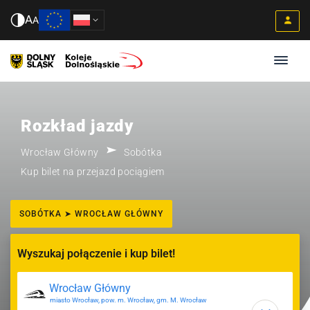
A
A
Rozkład jazdy
Wrocław Główny
Sobótka
Kup bilet na przejazd pociągiem
SOBÓTKA ➤ WROCŁAW GŁÓWNY
Wyszukaj połączenie i kup bilet!
miasto Wrocław, pow. m. Wrocław, gm. M. Wrocław