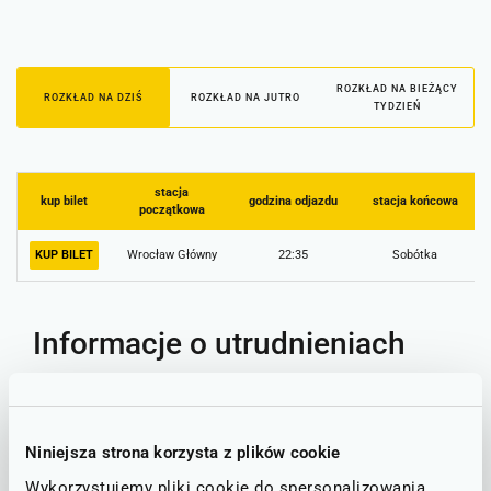
ROZKŁAD NA BIEŻĄCY
ROZKŁAD NA DZIŚ
ROZKŁAD NA JUTRO
TYDZIEŃ
stacja
kup bilet
godzina odjazdu
stacja końcowa
początkowa
KUP BILET
Wrocław Główny
22:35
Sobótka
Informacje o utrudnieniach
Poniżej znajdą Państwo informacje o ewentualnych
utrudnieniach na trasie, która obejmuje stacje PKP Wrocław
Główny oraz Sobótka.
Niniejsza strona korzysta z plików cookie
Wykorzystujemy pliki cookie do spersonalizowania