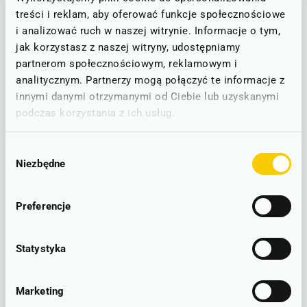
Stan linii - informacje o utrudnieniach
treści i reklam, aby oferować funkcje społecznościowe
i analizować ruch w naszej witrynie. Informacje o tym,
STAN NA DZIEŃ: 08.08.2026
jak korzystasz z naszej witryny, udostępniamy
partnerom społecznościowym, reklamowym i
Wrocław - Sobótka - Świdnica
D4
analitycznym. Partnerzy mogą połączyć te informacje z
innymi danymi otrzymanymi od Ciebie lub uzyskanymi
RUCH BEZ ZAKŁÓCEŃ
podczas korzystania z ich usług.
Brak zgłoszonych utrudnień w ruchu.
Wybór
Niezbędne
zgody
LINIOWY SCHEMAT POŁĄCZEŃ
Preferencje
Wrocław Główny - Sobótka
Statystyka
– lokalizacje
Marketing