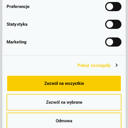
Preferencje
Rozkład jazdy Wrocław
Statystyka
Główny - Namysłów
Marketing
LINIOWY SCHEMAT POŁĄCZEŃ
Wrocław Główny -
Pokaż szczegóły
Namysłów – lokalizacje
Zezwól na wszystkie
Wrocław Główny
Zezwól na wybrane
Odmowa