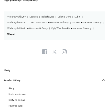
Najpopularniejsze stacje i trasy
Wrocław Główny
Legnica
Bolesławiec
Jelenia Góra
Lubin
Wałbrzych Miasto
Jelcz Laskowice ➤ Wrocław Główny
Strzelin ➤ Wrocław Główny
Wałbrzych Miasto ➤ Wrocław Główny
Kąty Wrocławskie ➤ Wrocław Główny
Więcej
Alerty
Rozkład / Bilety
Alerty
Radar pociągów
Bilety na pociąg
Rozkład jazdy