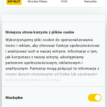
KUP BILET
Wrocław Główny
19:54
Namysłów
Informacje o utrudnieniach
Poniżej udostępniamy informacje o ewentualnych
Niniejsza strona korzysta z plików cookie
utrudnieniach na trasie, która obejmuje stacje PKP Wrocław
Główny oraz Namysłów.
Wykorzystujemy pliki cookie do spersonalizowania
treści i reklam, aby oferować funkcje społecznościowe
i analizować ruch w naszej witrynie. Informacje o tym,
Stan linii - informacje o utrudnieniach
jak korzystasz z naszej witryny, udostępniamy
partnerom społecznościowym, reklamowym i
STAN NA DZIEŃ: 10.08.2026
analitycznym. Partnerzy mogą połączyć te informacje z
innymi danymi otrzymanymi od Ciebie lub uzyskanymi
Wrocław - Oleśnica - Namysłów
podczas korzystania z ich usług.
D80
Wrocław - Oleśnica – Krotoszyn
D83
UTRUDNIENIA W RUCHU
Wybór
Niezbędne
zgody
Zastępcza Komunikacja Autobusowa na odcinku Sośnie Ostrowskie
- Grabowno Wielkie (14.06-10.07.2026).