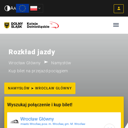
A
A
Rozkład jazdy
Wrocław Główny
Namysłów
Kup bilet na przejazd pociągiem
NAMYSŁÓW ➤ WROCŁAW GŁÓWNY
Wyszukaj połączenie i kup bilet!
miasto Wrocław, pow. m. Wrocław, gm. M. Wrocław