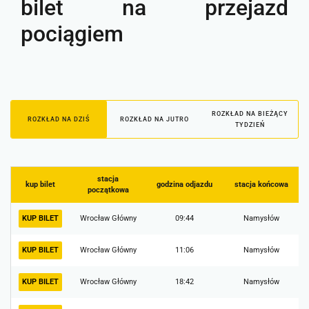
bilet na przejazd
pociągiem
ROZKŁAD NA BIEŻĄCY
ROZKŁAD NA DZIŚ
ROZKŁAD NA JUTRO
TYDZIEŃ
stacja
kup bilet
godzina odjazdu
stacja końcowa
początkowa
KUP BILET
Wrocław Główny
09:44
Namysłów
KUP BILET
Wrocław Główny
11:06
Namysłów
KUP BILET
Wrocław Główny
18:42
Namysłów