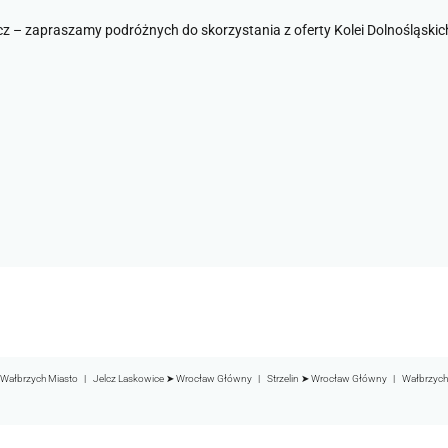
cz – zapraszamy podróżnych do skorzystania z oferty Kolei Dolnośląskic
Wałbrzych Miasto
Jelcz Laskowice ➤ Wrocław Główny
Strzelin ➤ Wrocław Główny
Wałbrzych