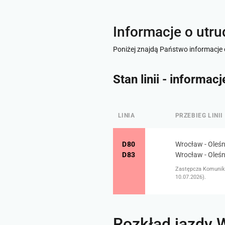
Informacje o utru
Poniżej znajdą Państwo informacje 
Stan linii - informac
LINIA
PRZEBIEG LINII
D80
Wrocław - Oleś
D83
Wrocław - Oleśn
Zastępcza Komunika
10.07.2026).
Rozkład jazdy 