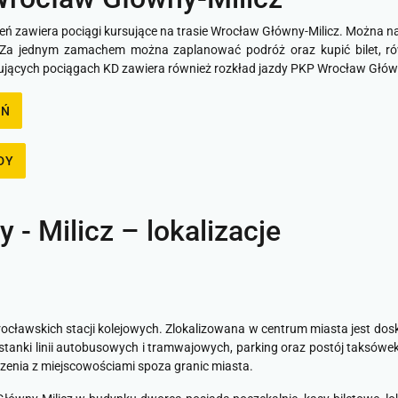
ń zawiera pociągi kursujące na trasie Wrocław Główny-Milicz. Można na 
. Za jednym zamachem można zaplanować podróż oraz kupić bilet, r
sujących pociągach KD zawiera również rozkład jazdy PKP Wrocław Głów
EŃ
DY
- Milicz – lokalizacje
ocławskich stacji kolejowych. Zlokalizowana w centrum miasta jest do
zystanki linii autobusowych i tramwajowych, parking oraz postój taksówe
zenia z miejscowościami spoza granic miasta.