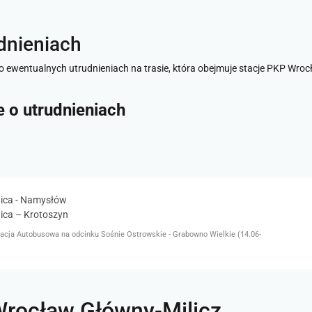
dnieniach
o ewentualnych utrudnieniach na trasie, która obejmuje stacje PKP Wroc
je o utrudnieniach
nica - Namysłów
ica – Krotoszyn
cja Autobusowa na odcinku Sośnie Ostrowskie - Grabowno Wielkie (14.06-
Wrocław Główny-Milicz