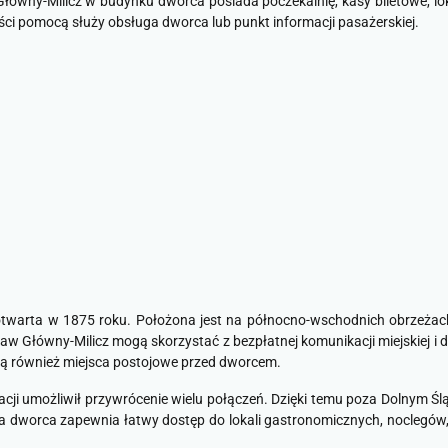
łówny-Milicz w budynku dworca posiada poczekalnię, kasy biletowe, lok
ości pomocą służy obsługa dworca lub punkt informacji pasażerskiej.
 otwarta w 1875 roku. Położona jest na północno-wschodnich obrzeżac
w Główny-Milicz mogą skorzystać z bezpłatnej komunikacji miejskiej i do
są również miejsca postojowe przed dworcem.
cji umożliwił przywrócenie wielu połączeń. Dzięki temu poza Dolnym Śl
 dworca zapewnia łatwy dostęp do lokali gastronomicznych, noclegów, 