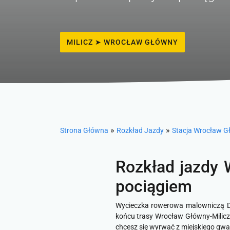
MILICZ ➤ WROCŁAW GŁÓWNY
»
»
Strona Główna
Rozkład Jazdy
Stacja Wrocław G
Rozkład jazdy 
pociągiem
Wycieczka rowerowa malowniczą Dol
końcu trasy Wrocław Główny-Milicz.
chcesz się wyrwać z miejskiego gwa