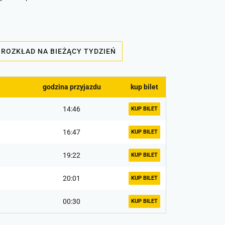
ROZKŁAD NA BIEŻĄCY TYDZIEŃ
godzina przyjazdu
kup bilet
14:46
KUP BILET
16:47
KUP BILET
19:22
KUP BILET
20:01
KUP BILET
00:30
KUP BILET