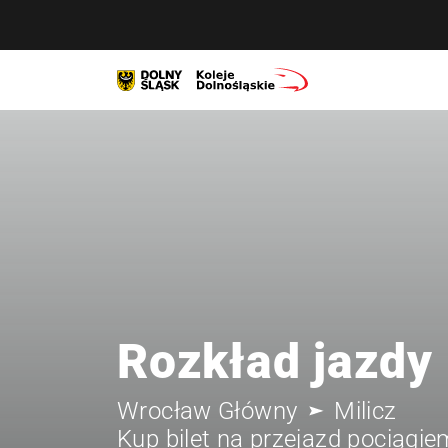
Rozkład jazdy
Wrocław Główny
Milicz
Kup bilet na przejazd pociągie