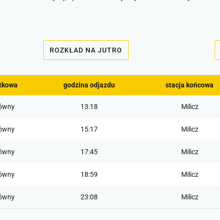
ROZKŁAD NA JUTRO
ątkowa
godzina odjazdu
stacja końcowa
ówny
13:18
Milicz
ówny
15:17
Milicz
ówny
17:45
Milicz
ówny
18:59
Milicz
ówny
23:08
Milicz