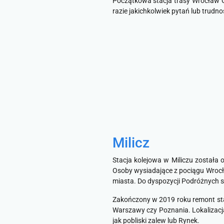
Początkowa stacja trasy Wrocław G
razie jakichkolwiek pytań lub trudn
Milicz
Stacja kolejowa w Miliczu została
Osoby wysiadające z pociągu Wrocła
miasta. Do dyspozycji Podróżnych 
Zakończony w 2019 roku remont sta
Warszawy czy Poznania. Lokalizacja
jak pobliski zalew lub Rynek.