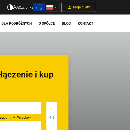
A
A
Moje bilety
Czcionka
DLA PODRÓŻNYCH
O SPÓŁCE
BLOG
KONTAKT
łączenie i kup
ław, gm. M. Wrocław