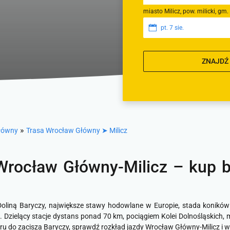
miasto Milicz, pow. milicki, gm.
pt. 7 sie.
ZNAJDŹ
»
łówny
Trasa Wrocław Główny ➤ Milicz
Wrocław Główny-Milicz – kup bi
iną Baryczy, największe stawy hodowlane w Europie, stada koników p
 Dzielący stacje dystans ponad 70 km, pociągiem Kolei Dolnośląskich, 
ru do zacisza Baryczy, sprawdź rozkład jazdy Wrocław Główny-Milicz i w