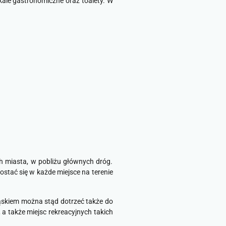
ale gastronomiczne oraz toalety. W
h miasta, w pobliżu głównych dróg.
stać się w każde miejsce na terenie
ąskiem można stąd dotrzeć także do
a także miejsc rekreacyjnych takich