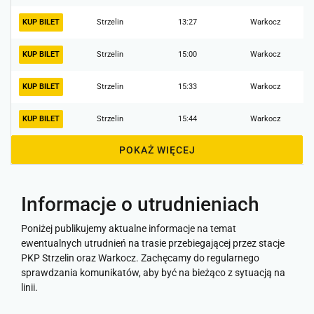
KUP BILET
Strzelin
13:27
Warkocz
KUP BILET
Strzelin
15:00
Warkocz
KUP BILET
Strzelin
15:33
Warkocz
KUP BILET
Strzelin
15:44
Warkocz
POKAŻ WIĘCEJ
Informacje o utrudnieniach
Poniżej publikujemy aktualne informacje na temat
ewentualnych utrudnień na trasie przebiegającej przez stacje
PKP Strzelin oraz Warkocz. Zachęcamy do regularnego
sprawdzania komunikatów, aby być na bieżąco z sytuacją na
linii.