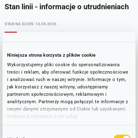
Stan linii - informacje o utrudnieniach
STAN NA DZIEŃ: 10.08.2026
Wrocław - Kłodzko - Lichkov
D9
RUCH BEZ ZAKŁÓCEŃ
Niniejsza strona korzysta z plików cookie
Brak zgłoszonych utrudnień w ruchu.
Wykorzystujemy pliki cookie do spersonalizowania
treści i reklam, aby oferować funkcje społecznościowe
i analizować ruch w naszej witrynie. Informacje o tym,
Rozkład jazdy Strzelin-
jak korzystasz z naszej witryny, udostępniamy
Warkocz
partnerom społecznościowym, reklamowym i
analitycznym. Partnerzy mogą połączyć te informacje z
Trasę Strzelin-Warkocz obsługuje kilkanaście pociągów.
innymi danymi otrzymanymi od Ciebie lub uzyskanymi
Powyższa lista dokładnie obrazuje w jakie dni i o której dany
podczas korzystania z ich usług.
kurs się odbywa. Bezpośrednio na stronie można również
zakupić bilet, przy czym warto zapoznać się z naszą ofertą
Wybór
Biletu zintegrowanego
lub
Biletu miesięcznego sieciowego
,