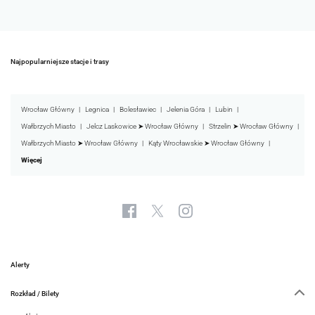
Najpopularniejsze stacje i trasy
Wrocław Główny
Legnica
Bolesławiec
Jelenia Góra
Lubin
Wałbrzych Miasto
Jelcz Laskowice ➤ Wrocław Główny
Strzelin ➤ Wrocław Główny
Wałbrzych Miasto ➤ Wrocław Główny
Kąty Wrocławskie ➤ Wrocław Główny
Więcej
Alerty
Rozkład / Bilety