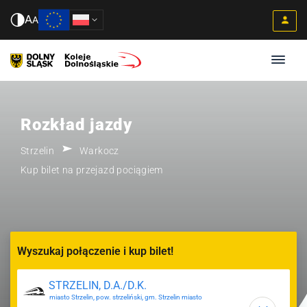
A
A
Rozkład jazdy
Strzelin
Warkocz
Kup bilet na przejazd pociągiem
Wyszukaj połączenie i kup bilet!
miasto Strzelin, pow. strzeliński, gm. Strzelin miasto