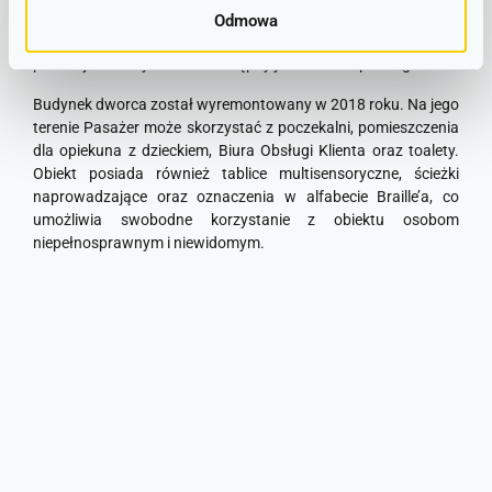
z obszaru miasta zapewnia komunikacja miejska, zaś z
Odmowa
pobliskich miejscowości autobusowa komunikacja
podmiejska. Przy dworcu dostępny jest również parking.
Budynek dworca został wyremontowany w 2018 roku. Na jego
terenie Pasażer może skorzystać z poczekalni, pomieszczenia
dla opiekuna z dzieckiem, Biura Obsługi Klienta oraz toalety.
Obiekt posiada również tablice multisensoryczne, ścieżki
naprowadzające oraz oznaczenia w alfabecie Braille’a, co
umożliwia swobodne korzystanie z obiektu osobom
niepełnosprawnym i niewidomym.