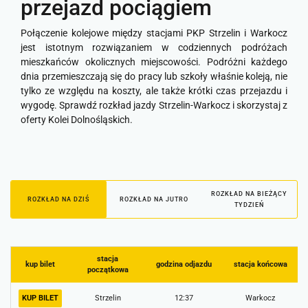
przejazd pociągiem
Połączenie kolejowe między stacjami PKP Strzelin i Warkocz
jest istotnym rozwiązaniem w codziennych podróżach
mieszkańców okolicznych miejscowości. Podróżni każdego
dnia przemieszczają się do pracy lub szkoły właśnie koleją, nie
tylko ze względu na koszty, ale także krótki czas przejazdu i
wygodę. Sprawdź rozkład jazdy Strzelin-Warkocz i skorzystaj z
oferty Kolei Dolnośląskich.
ROZKŁAD NA BIEŻĄCY
ROZKŁAD NA DZIŚ
ROZKŁAD NA JUTRO
TYDZIEŃ
stacja
kup bilet
godzina odjazdu
stacja końcowa
początkowa
KUP BILET
Strzelin
12:37
Warkocz