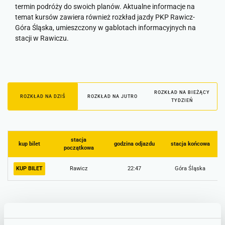
termin podróży do swoich planów. Aktualne informacje na
temat kursów zawiera również rozkład jazdy PKP Rawicz-
Góra Śląska, umieszczony w gablotach informacyjnych na
stacji w Rawiczu.
ROZKŁAD NA BIEŻĄCY
ROZKŁAD NA DZIŚ
ROZKŁAD NA JUTRO
TYDZIEŃ
stacja
kup bilet
godzina odjazdu
stacja końcowa
początkowa
KUP BILET
Rawicz
22:47
Góra Śląska
Informacje o utrudnieniach