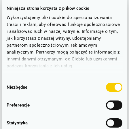
Poniżej znajdą Państwo informacje o ewentualnych
utrudnieniach na trasie Rawicz ➤ Góra Śląska, która obejmuje
Niniejsza strona korzysta z plików cookie
stację PKP w Rawiczu.
Wykorzystujemy pliki cookie do spersonalizowania
treści i reklam, aby oferować funkcje społecznościowe
Stan linii - informacje o utrudnieniach
i analizować ruch w naszej witrynie. Informacje o tym,
jak korzystasz z naszej witryny, udostępniamy
partnerom społecznościowym, reklamowym i
STAN NA DZIEŃ: 10.08.2026
analitycznym. Partnerzy mogą połączyć te informacje z
innymi danymi otrzymanymi od Ciebie lub uzyskanymi
Rawicz - Góra ■
D31
podczas korzystania z ich usług.
RUCH BEZ ZAKŁÓCEŃ
Brak zgłoszonych utrudnień w ruchu.
Wybór
Niezbędne
zgody
LINIOWY SCHEMAT POŁĄCZEŃ
Preferencje
Statystyka
Rawicz - Góra Śląska –