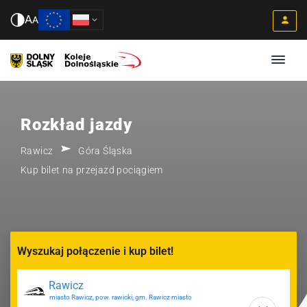
A
A
Rozkład jazdy
Rawicz
Góra Śląska
Kup bilet na przejazd pociągiem
Wyszukaj połączenie i kup bilet!
miasto Rawicz, pow. rawicki, gm. Rawicz miasto