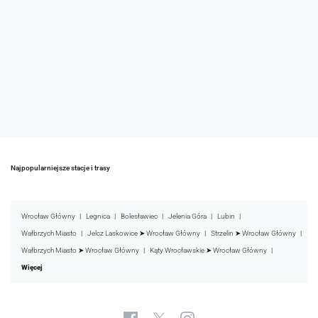
Najpopularniejsze stacje i trasy
Wrocław Główny
Legnica
Bolesławiec
Jelenia Góra
Lubin
Wałbrzych Miasto
Jelcz Laskowice ➤ Wrocław Główny
Strzelin ➤ Wrocław Główny
Wałbrzych Miasto ➤ Wrocław Główny
Kąty Wrocławskie ➤ Wrocław Główny
Więcej