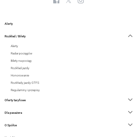
Alerty
Rozkład / Bilety
Alerty
Radar pociągów
Bilety na pociąg
Rozkład jazdy
Honorowanie
Rozkłady jazdy GTFS
Regulaminy i przepisy
Oferty taryfowe
Dla pasażera
O Spółce