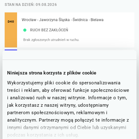
STAN NA DZIEŃ: 09.08.2026
Wrocław - Jaworzyna Śląska - Świdnica - Bielawa
D40
RUCH BEZ ZAKŁÓCEŃ
Brak zgłoszonych utrudnień w ruchu.
Wrocław - Wałbrzych - Jelenia Góra - Szklarska Poręba Górna
D6
D60
RUCH BEZ ZAKŁÓCEŃ
Niniejsza strona korzysta z plików cookie
Brak zgłoszonych utrudnień w ruchu.
Wykorzystujemy pliki cookie do spersonalizowania
treści i reklam, aby oferować funkcje społecznościowe
Wrocław - Jaworzyna Śl. - Świdnica - Głuszyca
D64
i analizować ruch w naszej witrynie. Informacje o tym,
jak korzystasz z naszej witryny, udostępniamy
RUCH BEZ ZAKŁÓCEŃ
partnerom społecznościowym, reklamowym i
Brak zgłoszonych utrudnień w ruchu.
analitycznym. Partnerzy mogą połączyć te informacje z
innymi danymi otrzymanymi od Ciebie lub uzyskanymi
Wrocław - Wałbrzych - Adršpach
D67
podczas korzystania z ich usług.