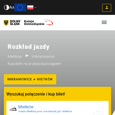
A
A
Rozkład jazdy
Mietków
Imbramowice
Kup bilet na przejazd pociągiem
IMBRAMOWICE ➤ MIETKÓW
Wyszukaj połączenie i kup bilet!
miasto Mietków, pow. wrocławski, gm. Mietków