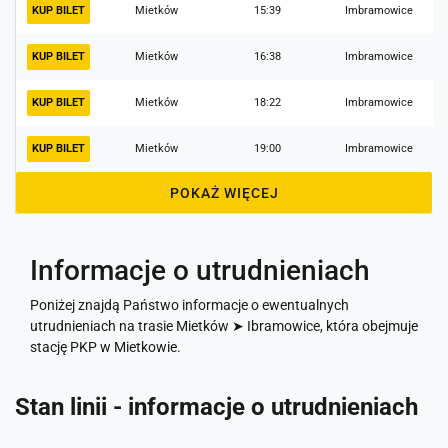
KUP BILET
Mietków
15:39
Imbramowice
KUP BILET
Mietków
16:38
Imbramowice
KUP BILET
Mietków
18:22
Imbramowice
KUP BILET
Mietków
19:00
Imbramowice
POKAŻ WIĘCEJ
Informacje o utrudnieniach
Poniżej znajdą Państwo informacje o ewentualnych
utrudnieniach na trasie Mietków ➤ Ibramowice, która obejmuje
stację PKP w Mietkowie.
Stan linii - informacje o utrudnieniach