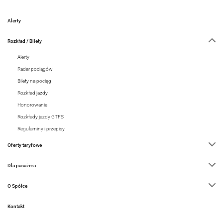
Alerty
Rozkład / Bilety
Alerty
Radar pociągów
Bilety na pociąg
Rozkład jazdy
Honorowanie
Rozkłady jazdy GTFS
Regulaminy i przepisy
Oferty taryfowe
Dla pasażera
O Spółce
Kontakt