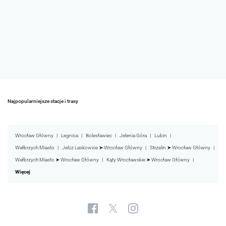
Najpopularniejsze stacje i trasy
Wrocław Główny
Legnica
Bolesławiec
Jelenia Góra
Lubin
Wałbrzych Miasto
Jelcz Laskowice ➤ Wrocław Główny
Strzelin ➤ Wrocław Główny
Wałbrzych Miasto ➤ Wrocław Główny
Kąty Wrocławskie ➤ Wrocław Główny
Więcej