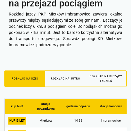
na przejazd pociągiem
Rozkład jazdy PKP Mietków-Imbramowice zawiera lokalne
przewozy między sąsiadującymi ze sobą gminami. Łączący je
odcinek liczy 6 km, a pociągiem Kolei Dolnośląskich można go
pokonać w kilka minut. Jest to bardzo korzystna alternatywa
do transportu drogowego. Sprawdź pociągi KD Mietków-
Imbramowice i podróżuj wygodnie.
ROZKŁAD NA BIEŻĄCY
ROZKŁAD NA DZIŚ
ROZKŁAD NA JUTRO
TYDZIEŃ
stacja
kup bilet
godzina odjazdu
stacja końcowa
początkowa
KUP BILET
Mietków
14:38
Imbramowice