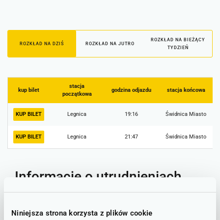
ROZKŁAD NA BIEŻĄCY
ROZKŁAD NA DZIŚ
ROZKŁAD NA JUTRO
TYDZIEŃ
stacja
kup bilet
godzina odjazdu
stacja końcowa
początkowa
KUP BILET
Legnica
19:16
Świdnica Miasto
KUP BILET
Legnica
21:47
Świdnica Miasto
Informacje o utrudnieniach
Poniżej publikujemy bieżące informacje o ewentualnych
utrudnieniach na trasie Legnica - Świdnica Miasto.
Niniejsza strona korzysta z plików cookie