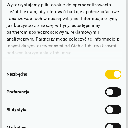
Wykorzystujemy pliki cookie do spersonalizowania
Stan linii - informacje o utrudnieniach
treści i reklam, aby oferować funkcje społecznościowe
i analizować ruch w naszej witrynie. Informacje o tym,
STAN NA DZIEŃ: 08.08.2026
jak korzystasz z naszej witryny, udostępniamy
partnerom społecznościowym, reklamowym i
Legnica - Świdnica - Kłodzko
analitycznym. Partnerzy mogą połączyć te informacje z
D91
innymi danymi otrzymanymi od Ciebie lub uzyskanymi
UTRUDNIENIA W RUCHU
podczas korzystania z ich usług.
Zastępcza Komunikacja Autobusowa na odcinku Legnica -
Jawor/Rogoźnica (18-19.07.2026).
Wybór
Niezbędne
zgody
LINIOWY SCHEMAT POŁĄCZEŃ
Preferencje
Legnica - Świdnica Miasto
Statystyka
– lokalizacje
Marketing