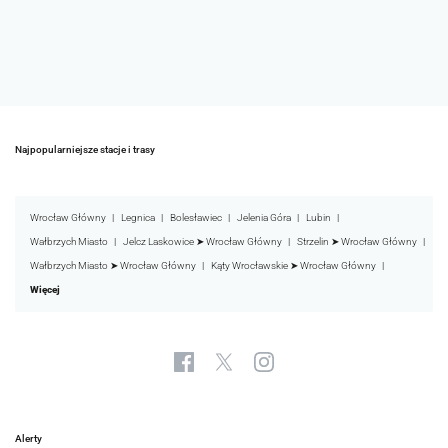
Najpopularniejsze stacje i trasy
Wrocław Główny
Legnica
Bolesławiec
Jelenia Góra
Lubin
Wałbrzych Miasto
Jelcz Laskowice ➤ Wrocław Główny
Strzelin ➤ Wrocław Główny
Wałbrzych Miasto ➤ Wrocław Główny
Kąty Wrocławskie ➤ Wrocław Główny
Więcej
Alerty