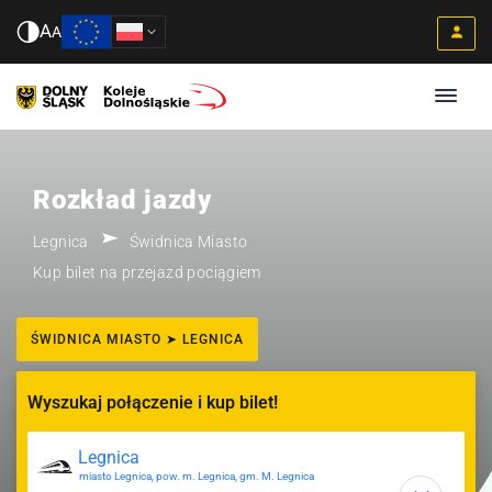
A
A
Rozkład jazdy
Legnica
Świdnica Miasto
Kup bilet na przejazd pociągiem
ŚWIDNICA MIASTO ➤ LEGNICA
Wyszukaj połączenie i kup bilet!
miasto Legnica, pow. m. Legnica, gm. M. Legnica