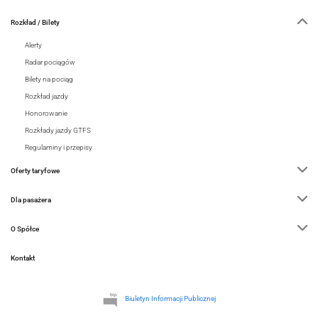
Rozkład / Bilety
Alerty
Radar pociągów
Bilety na pociąg
Rozkład jazdy
Honorowanie
Rozkłady jazdy GTFS
Regulaminy i przepisy
Oferty taryfowe
Dla pasażera
O Spółce
Kontakt
Biuletyn Informacji Publicznej