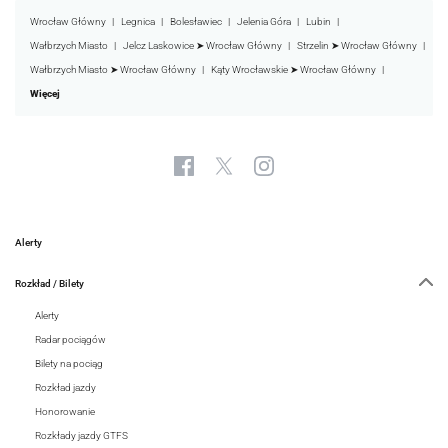
Wrocław Główny
Legnica
Bolesławiec
Jelenia Góra
Lubin
Wałbrzych Miasto
Jelcz Laskowice ➤ Wrocław Główny
Strzelin ➤ Wrocław Główny
Wałbrzych Miasto ➤ Wrocław Główny
Kąty Wrocławskie ➤ Wrocław Główny
Więcej
Alerty
Rozkład / Bilety
Alerty
Radar pociągów
Bilety na pociąg
Rozkład jazdy
Honorowanie
Rozkłady jazdy GTFS