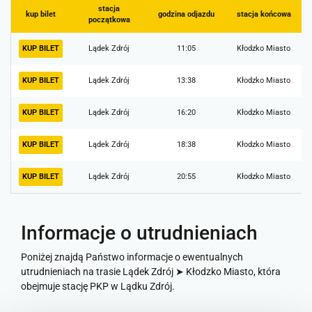
stacja
kup bilet
godzina odjazdu
stacja końcowa
początkowa
KUP BILET
Lądek Zdrój
11:05
Kłodzko Miasto
KUP BILET
Lądek Zdrój
13:38
Kłodzko Miasto
KUP BILET
Lądek Zdrój
16:20
Kłodzko Miasto
KUP BILET
Lądek Zdrój
18:38
Kłodzko Miasto
KUP BILET
Lądek Zdrój
20:55
Kłodzko Miasto
Informacje o utrudnieniach
Poniżej znajdą Państwo informacje o ewentualnych
utrudnieniach na trasie Lądek Zdrój ➤ Kłodzko Miasto, która
obejmuje stację PKP w Lądku Zdrój.