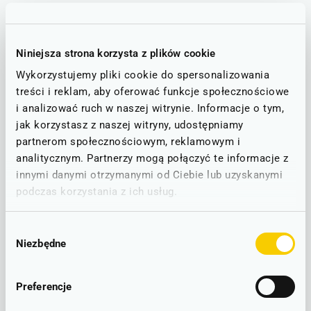
Utrudnienia
Niniejsza strona korzysta z plików cookie
STAN NA DZIEŃ: 08.08.2026
Wykorzystujemy pliki cookie do spersonalizowania
Kłodzko - Lądek-Zdrój - Stronie Śląskie ■
treści i reklam, aby oferować funkcje społecznościowe
D92
i analizować ruch w naszej witrynie. Informacje o tym,
UTRUDNIENIA W RUCHU
jak korzystasz z naszej witryny, udostępniamy
Z uwagi na remonty dróg autobusy KD kursujące na trasie Kłodzko -
partnerom społecznościowym, reklamowym i
Stronie Śląskie doznają opóźnień.
Za utrudnienia przepraszamy.
analitycznym. Partnerzy mogą połączyć te informacje z
innymi danymi otrzymanymi od Ciebie lub uzyskanymi
ZMIANY W ROZKŁADZIE
podczas korzystania z ich usług.
Od dnia
07.08.2026 r. od godziny 12:00
zmieniona została lokalizacja
przystanku komunikacji autobusowej
Ołdrzychowice Kłodzkie
.
Wybór
Nowa lokalizacja przystanku komunikacji autobusowej:
Niezbędne
zgody
Ołdrzychowice skrzyżowanie ulic Kłodzkiej z Krótką.
Szczegóły w tabeli rozkładów jazdy
Schemat kursowania komunikacji autobusowej jest zamieszczony
pod tabelą rozkładu jazdy.
Preferencje
Ponadto następuje zmiana lokalizacji przystanku ZKA
Radochów
,
który zostanie przesunięty o ok. 100 m w stronę