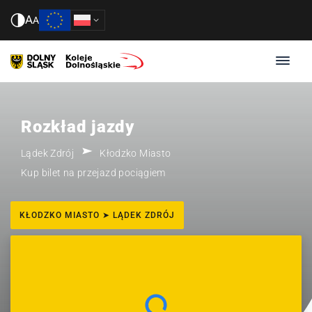
A
A
Rozkład jazdy
Lądek Zdrój
Kłodzko Miasto
Kup bilet na przejazd pociągiem
KŁODZKO MIASTO ➤ LĄDEK ZDRÓJ