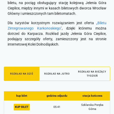
biletu, na pociąg obsługujący stację kolejową Jelenia Góra
Cieplice, między innymi w kasach biletowych dworca Wrocław
Główny i umieszczonych tam biletomatach.
Dla turystów korzystnym rozwiązaniem jest oferta
„Biletu
Zintegrowanego Karkonoskiego”
, dzięki któremu można
dotrzeć do Karpacza. Rozkład jazdy Jelenia Góra Cieplice,
podający szczegóły oferty, zamieszczony jest na stronie
internetowej Kolei Dolnośląskich.
ROZKŁAD NA BIEŻĄCY
ROZKŁAD NA DZIŚ
ROZKŁAD NA JUTRO
TYDZIEŃ
kup bilet
godzina odjazdu
stacja końcowa
Szklarska Poręba
KUP BILET
05:41
Górna