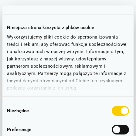
STAN NA DZIEŃ: 08.08.2026
Wrocław - Wałbrzych - Jelenia Góra - Szklarska Poręba Górna
Niniejsza strona korzysta z plików cookie
D6
D60
RUCH BEZ ZAKŁÓCEŃ
Wykorzystujemy pliki cookie do spersonalizowania
treści i reklam, aby oferować funkcje społecznościowe
Brak zgłoszonych utrudnień w ruchu.
i analizować ruch w naszej witrynie. Informacje o tym,
jak korzystasz z naszej witryny, udostępniamy
partnerom społecznościowym, reklamowym i
Kierunki podróży
analitycznym. Partnerzy mogą połączyć te informacje z
innymi danymi otrzymanymi od Ciebie lub uzyskanymi
Dworzec kolejowy Jelenia Góra Cieplice obsługuje przyjazdy
podczas korzystania z ich usług.
pociągów przede wszystkim z Dolnego Śląska. Posiada
bezpośrednie połączenie z Wałbrzychem, Szklarską Porębą
oraz Wrocławiem. Niemniej jednak z uwagi na słynne
Wybór
uzdrowisko, a także położenie u podnóży Karkonoszy, chętnie
Niezbędne
zgody
odwiedzają ten rejon Podróżni z innych części Polski. Dzięki
temu jest dobrym miejscem przesiadkowym do Poznania czy
Warszawy.
Preferencje