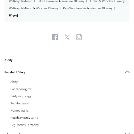
Wałbrzych Miasto
Jelcz Laskowice ➤ Wrocław Główny
Strzelin ➤ Wrocław Główny
Wałbrzych Miasto ➤ Wrocław Główny
Kąty Wrocławskie ➤ Wrocław Główny
Więcej
Alerty
Rozkład / Bilety
Alerty
Radar pociągów
Bilety na pociąg
Rozkład jazdy
Honorowanie
Rozkłady jazdy GTFS
Regulaminy i przepisy