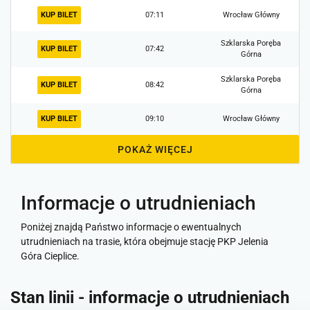
KUP BILET
07:11
Wrocław Główny
Szklarska Poręba
KUP BILET
07:42
Górna
Szklarska Poręba
KUP BILET
08:42
Górna
KUP BILET
09:10
Wrocław Główny
POKAŻ WIĘCEJ
Informacje o utrudnieniach
Poniżej znajdą Państwo informacje o ewentualnych
utrudnieniach na trasie, która obejmuje stację PKP Jelenia
Góra Cieplice.
Stan linii - informacje o utrudnieniach