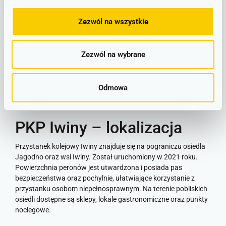
sprawdzić na schemacie liniowym lub szczegółowym
rozkładzie pociągu
. Wszelkie zawarte na stronie informacje są
Zezwól na wszystkie
na bieżąco aktualizowane i na ich podstawie można spokojnie
planować podróż. Rozkład jazdy PKP Iwiny można sprawdzić
bezpośrednio na peronie, w gablotach informacyjnych.
Zezwól na wybrane
LINIOWY SCHEMAT POŁĄCZEŃ
Odmowa
PLAKATOWE ROZKŁADY JAZDY
PKP Iwiny – lokalizacja
Przystanek kolejowy Iwiny znajduje się na pograniczu osiedla
Jagodno oraz wsi Iwiny. Został uruchomiony w 2021 roku.
Powierzchnia peronów jest utwardzona i posiada pas
bezpieczeństwa oraz pochylnie, ułatwiające korzystanie z
przystanku osobom niepełnosprawnym. Na terenie pobliskich
osiedli dostępne są sklepy, lokale gastronomiczne oraz punkty
noclegowe.