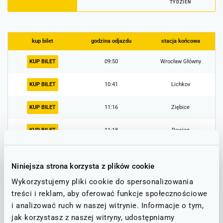
TYDZIEŃ
kup bilet
godzina odjazdu
stacja końcowa
KUP BILET
09:50
Wrocław Główny
KUP BILET
10:41
Lichkov
KUP BILET
11:16
Ziębice
KUP BILET
11:18
Rawicz
KUP BILET
12:14
Kłodzko Miasto
Niniejsza strona korzysta z plików cookie
POKAŻ WIĘCEJ
Wykorzystujemy pliki cookie do spersonalizowania
treści i reklam, aby oferować funkcje społecznościowe
i analizować ruch w naszej witrynie. Informacje o tym,
Informacje o utrudnieniach
jak korzystasz z naszej witryny, udostępniamy