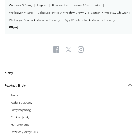
Wrocław Główny
Legnica
Bolesławiec
Jelenia Góra
Lubin
Wałbrzych Miasto
Jelcz Laskowice ➤ Wrocław Główny
Strzelin ➤ Wrocław Główny
Wałbrzych Miasto ➤ Wrocław Główny
Kąty Wrocławskie ➤ Wrocław Główny
Więcej
Alerty
Rozkład / Bilety
Alerty
Radar pociągów
Bilety na pociąg
Rozkład jazdy
Honorowanie
Rozkłady jazdy GTFS