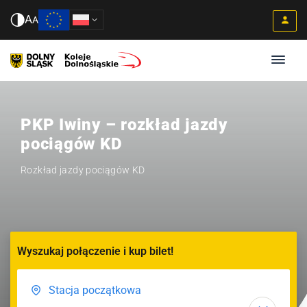
A
A
PKP Iwiny – rozkład jazdy
pociągów KD
Rozkład jazdy pociągów KD
Wyszukaj połączenie i kup bilet!