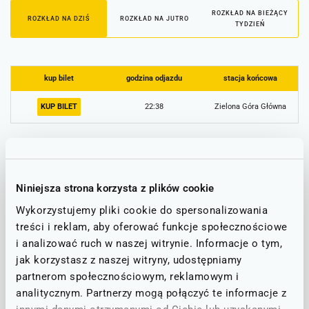
ROZKŁAD NA BIEŻĄCY
ROZKŁAD NA DZIŚ
ROZKŁAD NA JUTRO
TYDZIEŃ
kup bilet
godzina odjazdu
stacja końcowa
KUP BILET
22:38
Zielona Góra Główna
Informacje o utrudnieniach
Poniżej znajdą Państwo informacje o ewentualnych
Niniejsza strona korzysta z plików cookie
utrudnieniach na trasie, która obejmuje stację PKP Głogów
Wykorzystujemy pliki cookie do spersonalizowania
Wróblin.
treści i reklam, aby oferować funkcje społecznościowe
i analizować ruch w naszej witrynie. Informacje o tym,
Stan linii - informacje o utrudnieniach
jak korzystasz z naszej witryny, udostępniamy
partnerom społecznościowym, reklamowym i
analitycznym. Partnerzy mogą połączyć te informacje z
STAN NA DZIEŃ: 07.08.2026