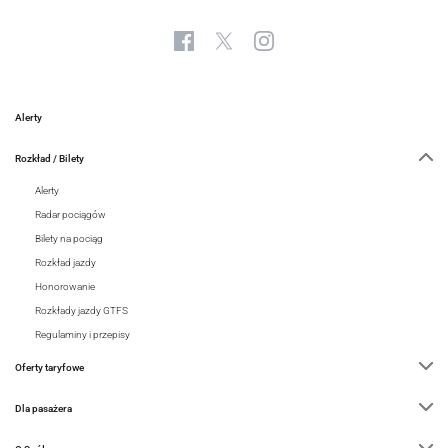
Alerty
Rozkład / Bilety
Alerty
Radar pociągów
Bilety na pociąg
Rozkład jazdy
Honorowanie
Rozkłady jazdy GTFS
Regulaminy i przepisy
Oferty taryfowe
Dla pasażera