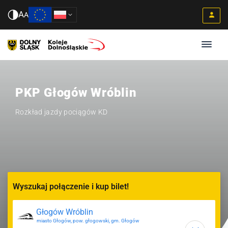
A
A
PKP Głogów Wróblin
Rozkład jazdy pociągów KD
Wyszukaj połączenie i kup bilet!
miasto Głogów, pow. głogowski, gm. Głogów