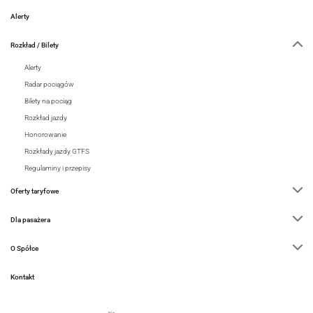
Alerty
Rozkład / Bilety
Alerty
Radar pociągów
Bilety na pociąg
Rozkład jazdy
Honorowanie
Rozkłady jazdy GTFS
Regulaminy i przepisy
Oferty taryfowe
Dla pasażera
O Spółce
Kontakt