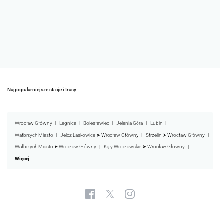
Najpopularniejsze stacje i trasy
Wrocław Główny
Legnica
Bolesławiec
Jelenia Góra
Lubin
Wałbrzych Miasto
Jelcz Laskowice ➤ Wrocław Główny
Strzelin ➤ Wrocław Główny
Wałbrzych Miasto ➤ Wrocław Główny
Kąty Wrocławskie ➤ Wrocław Główny
Więcej