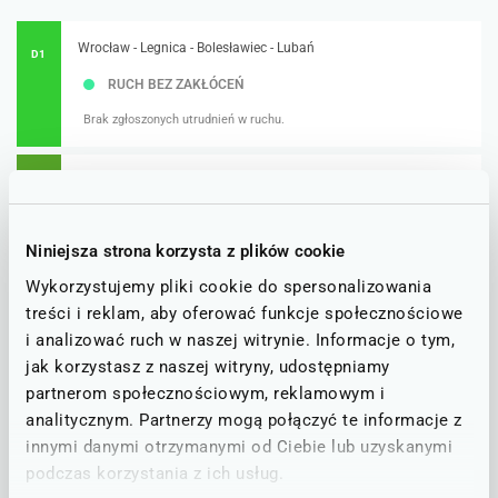
Wrocław - Legnica - Bolesławiec - Lubań
D1
RUCH BEZ ZAKŁÓCEŃ
Brak zgłoszonych utrudnień w ruchu.
Wrocław - Legnica - Zgorzelec - Görlitz
D10
Görlitz - Bischofswerda - Dresden
UTRUDNIENIA W RUCHU
Niniejsza strona korzysta z plików cookie
Zastępcza Komunikacja Autobusowa na odcinku Zgorzelec -
Wykorzystujemy pliki cookie do spersonalizowania
Görlitz/Reichenbach (Oberlausitz)/Bischofswerda (16.06; 22.06; 27-
29.06.2026).
treści i reklam, aby oferować funkcje społecznościowe
i analizować ruch w naszej witrynie. Informacje o tym,
jak korzystasz z naszej witryny, udostępniamy
Rozkład jazdy PKP
partnerom społecznościowym, reklamowym i
analitycznym. Partnerzy mogą połączyć te informacje z
Bolesławiec-Zebrzydowa
innymi danymi otrzymanymi od Ciebie lub uzyskanymi
podczas korzystania z ich usług.
Zdając sobie sprawę, jak istotna w codziennym