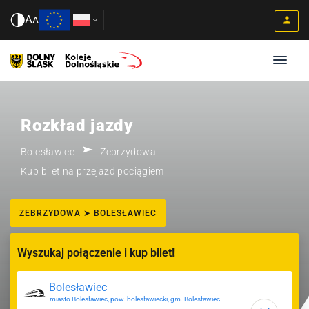
A
A
Rozkład jazdy
Bolesławiec
Zebrzydowa
Kup bilet na przejazd pociągiem
ZEBRZYDOWA ➤ BOLESŁAWIEC
Wyszukaj połączenie i kup bilet!
miasto Bolesławiec, pow. bolesławiecki, gm. Bolesławiec