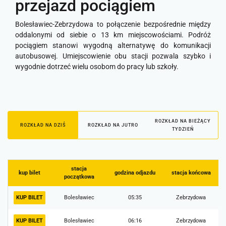
przejazd pociągiem
Bolesławiec-Zebrzydowa to połączenie bezpośrednie między
oddalonymi od siebie o 13 km miejscowościami. Podróż
pociągiem stanowi wygodną alternatywę do komunikacji
autobusowej. Umiejscowienie obu stacji pozwala szybko i
wygodnie dotrzeć wielu osobom do pracy lub szkoły.
ROZKŁAD NA BIEŻĄCY
ROZKŁAD NA DZIŚ
ROZKŁAD NA JUTRO
TYDZIEŃ
stacja
kup bilet
godzina odjazdu
stacja końcowa
początkowa
KUP BILET
Bolesławiec
05:35
Zebrzydowa
KUP BILET
Bolesławiec
06:16
Zebrzydowa