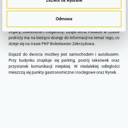
Zezwól na wybrane
Znajdujący się w centrum miasta dworzec kolejowy został
otwarty w 1845 roku, wraz z uruchomieniem stacji. Po
przeprowadzonym w 2008 roku remoncie do dyspozycji
Odmowa
Pasażerów są poczekalnia, kasa biletowa, minibar oraz
toalety. Na peronach postawiono ławki oraz zamontowano
zegary, oświetlenie i megafony. Dzięki temu Pasażer w czasie
podróży ma na bieżąco dostęp do informacji na temat tego, co
dzieje się na trasie PKP Bolesławiec-Zebrzydowa.
Dojazd do dworca możliwy jest samochodem i autobusem.
Przy budynku znajduje się parking, postój taksówek oraz
przystanek komunikacji miejskiej. W niedalekiej odległości
mieszczą się punkty gastronomiczne i noclegowe oraz Rynek.