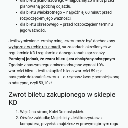
dla biletu jednorazowego – najpóźniej 20 minut przed
planowaną godziną odjazdu,
dla biletu wielokrotnego – najpóźniej 60 minut przed
rozpoczęciem jego ważności,
dla biletu okresowego – przed rozpoczęciem terminu
jego ważności.
Jeśli wymienione terminy miną, zwrot może być dochodzony
wyłącznie w trybie reklamacji,
na zasadach określonych w
regulaminie KD i regulaminie danego kanału sprzedaży.
Pamiętaj jednak, że zwrot biletu jest obciążany odstępnym.
Zgodnie z naszym regulaminem odstępne wynosi 10%
wartości biletu. Jeśli zakupiłeś bilet o wartości 59zł, a
następnie dokonałeś zwrotu – otrzymasz kwotę pomniejszoną
o odstępne, czyli 53,10zł.
Zwrot biletu zakupionego w sklepie
KD
Wejdź na stronę Kolei Dolnośląskich.
Otwórz zakładkę Moje bilety. Jeśli korzystasz z
komputera, przycisk znajdziesz w prawym górnym rogu.