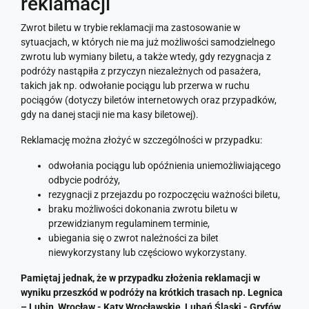
reklamacji
Zwrot biletu w trybie reklamacji ma zastosowanie w
sytuacjach, w których nie ma już możliwości samodzielnego
zwrotu lub wymiany biletu, a także wtedy, gdy rezygnacja z
podróży nastąpiła z przyczyn niezależnych od pasażera,
takich jak np. odwołanie pociągu lub przerwa w ruchu
pociągów (dotyczy biletów internetowych oraz przypadków,
gdy na danej stacji nie ma kasy biletowej).
Reklamację można złożyć w szczególności w przypadku:
odwołania pociągu lub opóźnienia uniemożliwiającego
odbycie podróży,
rezygnacji z przejazdu po rozpoczęciu ważności biletu,
braku możliwości dokonania zwrotu biletu w
przewidzianym regulaminem terminie,
ubiegania się o zwrot należności za bilet
niewykorzystany lub częściowo wykorzystany.
Pamiętaj jednak, że w przypadku złożenia reklamacji w
wyniku przeszkód w podróży na krótkich trasach np. Legnica
– Lubin, Wrocław - Kąty Wrocławskie, Lubań Śląski - Gryfów,