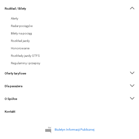
Rozkład / Bilety
Alerty
Radar pociągów
Bilety na pociąg
Rozkład jazdy
Honorowanie
Rozkłady jazdy GTFS
Regulaminy i przepisy
Oferty taryfowe
Dla pasażera
O Spółce
Kontakt
Biuletyn Informacji Publicznej