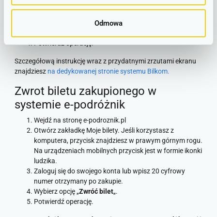
lub wejść w zakładkę
Wpisz klucz zamówienia - numer otrzymany po zakupie
Odmowa
oraz dane właściciela biletu.
Skorzystaj z opcji zwrotu biletu.
Potwierdź operację.
Szczegółową instrukcję wraz z przydatnymi zrzutami ekranu
znajdziesz
na dedykowanej stronie systemu Bilkom.
Zwrot biletu zakupionego w
systemie e-podróżnik
Wejdź na stronę e-podroznik.pl
Otwórz zakładkę Moje bilety. Jeśli korzystasz z
komputera, przycisk znajdziesz w prawym górnym rogu.
Na urządzeniach mobilnych przycisk jest w formie ikonki
ludzika.
Zaloguj się do swojego konta lub wpisz 20 cyfrowy
numer otrzymany po zakupie.
Wybierz opcję „
Zwróć bilet
„.
Potwierdź operację.