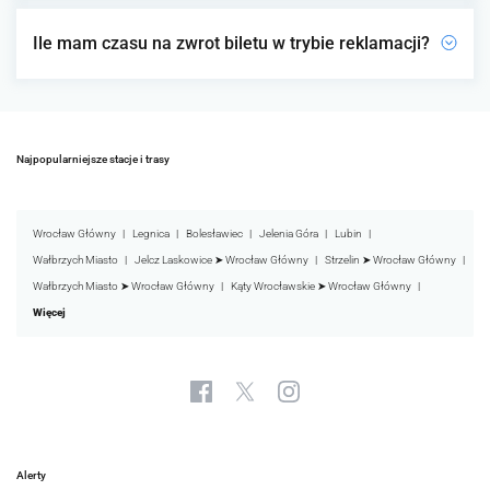
Ile mam czasu na zwrot biletu w trybie reklamacji?
Najpopularniejsze stacje i trasy
Wrocław Główny
Legnica
Bolesławiec
Jelenia Góra
Lubin
Wałbrzych Miasto
Jelcz Laskowice ➤ Wrocław Główny
Strzelin ➤ Wrocław Główny
Wałbrzych Miasto ➤ Wrocław Główny
Kąty Wrocławskie ➤ Wrocław Główny
Więcej
Alerty