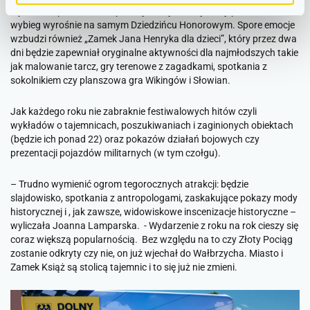
wymienić spektakularne pokazy mody historycznej, pod które
wybieg wyrośnie na samym Dziedzińcu Honorowym. Spore emocje
wzbudzi również „Zamek Jana Henryka dla dzieci”, który przez dwa
dni będzie zapewniał oryginalne aktywności dla najmłodszych takie
jak malowanie tarcz, gry terenowe z zagadkami, spotkania z
sokolnikiem czy planszowa gra Wikingów i Słowian.
Jak każdego roku nie zabraknie festiwalowych hitów czyli
wykładów o tajemnicach, poszukiwaniach i zaginionych obiektach
(będzie ich ponad 22) oraz pokazów działań bojowych czy
prezentacji pojazdów militarnych (w tym czołgu).
–
Trudno wymienić ogrom tegorocznych atrakcji: będzie
slajdowisko, spotkania z antropologami, zaskakujące pokazy mody
historycznej i , jak zawsze, widowiskowe inscenizacje historyczne
–
wyliczała Joanna Lamparska. -
Wydarzenie z roku na rok cieszy się
coraz większą popularnością. Bez względu na to czy Złoty Pociąg
zostanie odkryty czy nie, on już wjechał do Wałbrzycha. Miasto i
Zamek Książ są stolicą tajemnic i to się już nie zmieni
.