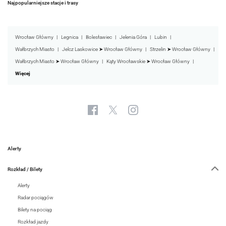
Najpopularniejsze stacje i trasy
Wrocław Główny
Legnica
Bolesławiec
Jelenia Góra
Lubin
Wałbrzych Miasto
Jelcz Laskowice ➤ Wrocław Główny
Strzelin ➤ Wrocław Główny
Wałbrzych Miasto ➤ Wrocław Główny
Kąty Wrocławskie ➤ Wrocław Główny
Więcej
Alerty
Rozkład / Bilety
Alerty
Radar pociągów
Bilety na pociąg
Rozkład jazdy