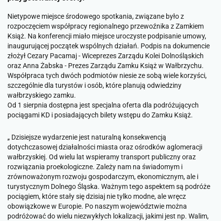
Nietypowe miejsce środowego spotkania, związane było z
rozpoczęciem współpracy regionalnego przewoźnika z Zamkiem
Książ. Na konferencji miało miejsce uroczyste podpisanie umowy,
inaugurującej początek wspólnych działań. Podpis na dokumencie
złożył Cezary Pacamaj - Wiceprezes Zarządu Kolei Dolnośląskich
oraz Anna Żabska - Prezes Zarządu Zamku Książ w Wałbrzychu.
Współpraca tych dwóch podmiotów niesie ze sobą wiele korzyści,
szczególnie dla turystów i osób, które planują odwiedziny
wałbrzyskiego zamku.
Od 1 sierpnia dostępna jest specjalna oferta dla podróżujących
pociągami KD i posiadających bilety wstępu do Zamku Książ.
„
Dzisiejsze wydarzenie jest naturalną konsekwencją
dotychczasowej działalności miasta oraz ośrodków aglomeracji
wałbrzyskiej. Od wielu lat wspieramy transport publiczny oraz
rozwiązania proekologiczne. Zależy nam na świadomym i
zrównoważonym rozwoju gospodarczym, ekonomicznym, ale i
turystycznym Dolnego Śląska. Ważnym tego aspektem są podróże
pociągiem, które stały się dzisiaj nie tylko modne, ale wręcz
obowiązkowe w Europie. Po naszym województwie można
podróżować do wielu niezwykłych lokalizacji, jakimi jest np. Walim,