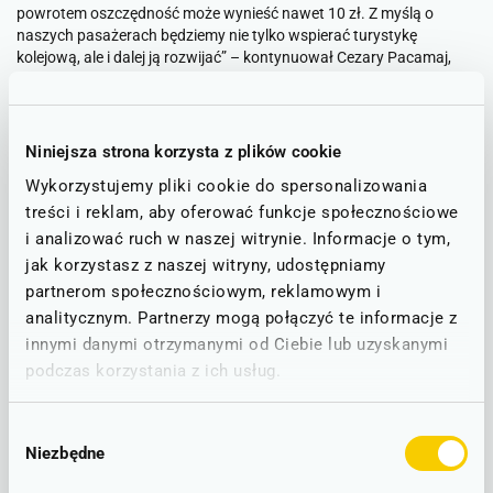
powrotem oszczędność może wynieść nawet 10 zł. Z myślą o
naszych pasażerach będziemy nie tylko wspierać turystykę
kolejową, ale i dalej ją rozwijać
” – kontynuował Cezary Pacamaj,
Wiceprezes Kolei Dolnośląskich.
Druga część spotkania dotyczyła organizowanego na terenie
Niniejsza strona korzysta z plików cookie
zamku, VI Dolnośląskiego Festiwalu Tajemnic, który odbędzie się w
dniach 11- 12 sierpnia, pod hasłem “Sto tajemnic na stulecie”.
Wykorzystujemy pliki cookie do spersonalizowania
Przedstawicielką wydarzenia była Joanna Lamparska -
treści i reklam, aby oferować funkcje społecznościowe
dziennikarka, podróżniczka i pisarka, autorka książki pt. “Tajemnice,
i analizować ruch w naszej witrynie. Informacje o tym,
zamki, podziemia”. Festiwal został objęty honorowym patronatem
Marszałka Województwa Dolnośląskiego.
jak korzystasz z naszej witryny, udostępniamy
partnerom społecznościowym, reklamowym i
„
Rekordy, które bije Zamek Książ i jego atrakcyjność jeszcze
analitycznym. Partnerzy mogą połączyć te informacje z
wzrosną. Turyści chcą dzisiaj odkrywać więcej i przemieszczać się
innymi danymi otrzymanymi od Ciebie lub uzyskanymi
w sposób ekspresowy, komfortowy i bezpieczny. Naszym celem jest
podczas korzystania z ich usług.
aby zarówno Dolnoślązacy, jak i turyści z całej Polski mogli
korzystać z piękna naszego województwa. Dolnośląski Festiwal
Tajemnic jest ku temu doskonałą okazją, ponieważ ukazuje
Wybór
wyjątkowość naszego terenu. Lokalizacja Dolnego Śląska była
Niezbędne
zgody
błogosławieństwem i przekleństwem, ziemie znajdujące się na
pograniczu wciąż były narażone na działania łupieżcze i wojenne.