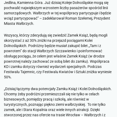
Jedlina, Kamienna Góra. Już dzisiaj Koleje Dolnośląskie mogą się
pochwalić największym wzrostem liczby pasażerów spośród linii
samorządowych. Wałbrzych w tej współpracy partycypuje i będzie
wciąż partycypować
” – zadeklarował Roman Szełemej, Prezydent
Miasta Wałbrzych.
Wszyscy, którzy zdecydują się zwiedzić Zamek Książ, będą mogli
skorzystać z aż 30% zniżki na przejazd pociągami Kolei
Dolnośląskich. Podróżny będzie musiał zakupić bilet „Tam i z
powrotem” do stacji Wałbrzych Szczawienko i poinformować
obsługę pociągu, że celem jest właśnie Zamek Książ (w drodze
powrotnej należy zachować ze sobą bilet do zamku). Współpraca
KD i zamku dotyczy również wydarzeń specjalnych. Podczas
Festiwalu Tajemnic, czy Festiwalu Kwiatów i Sztuki zniżka wyniesie
50%.
„
Dzisiaj łączymy dwa potencjały Zamku Książ i Kolei Dolnośląskich.
Chcemy żeby podróżni przemieszczali się nie tylko w celach
biznesowych, pomiędzy pracą i szkołą, ale również w
turystycznych, poznając piękno ziemi wałbrzyskiej. To nie tylko
zamek, ale i Stara Kopalnia oraz wiele innych atrakcji. Dzięki
stworzonej przez nas ofercie na trasie Wrocław – Wałbrzych i z