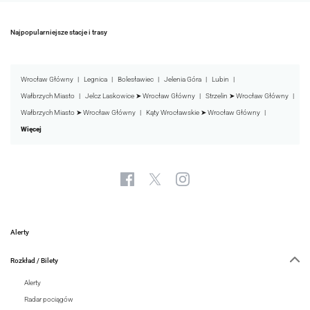
Najpopularniejsze stacje i trasy
Wrocław Główny
Legnica
Bolesławiec
Jelenia Góra
Lubin
Wałbrzych Miasto
Jelcz Laskowice ➤ Wrocław Główny
Strzelin ➤ Wrocław Główny
Wałbrzych Miasto ➤ Wrocław Główny
Kąty Wrocławskie ➤ Wrocław Główny
Więcej
Alerty
Rozkład / Bilety
Alerty
Radar pociągów