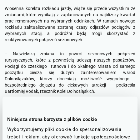
Wiosenna korekta rozkładu jazdy, wiąże się przede wszystkim ze
zmianami, które wynikają z zaplanowanych na najbliższy kwartał
prac remontowych na wybranych odcinkach. W ramach nowego
rozkładu zaktualizowane zostaną czasy odjazdów pociągów z
wybranych stacji, a podróżni będą mogli skorzystać z
reaktywowanych połączeń sezonowych.
– Największą zmiana to powrót sezonowych połączeń
turystycznych, które z pewnością ucieszą naszych pasażerów.
Pociągi do czeskiego Trutnova i do Skalnego Miasta od samego
początku cieszą się dużym zainteresowaniem wśród
Dolnoślązaków, którzy doceniają możliwość wygodnego i
bezpośredniego dojazdu do ciekawych atrakcji – podkreśla
Bartłomiej Rodak, rzecznik Kolei Dolnośląskich.
Od połowy kwietnia pociągami KD znów będzie można dojechać do
Skalnego Miasta bezpośrednio ze stolicy Dolnego Śląska. Pociągi
kursujące w weekendy będą odjeżdżać ze stacji Wrocław Główny i
Niniejsza strona korzysta z plików cookie
Adrspach dwa razy dziennie – w godzinach porannych i
Wykorzystujemy pliki cookie do spersonalizowania
popołudniowych.
treści i reklam, aby oferować funkcje społecznościowe