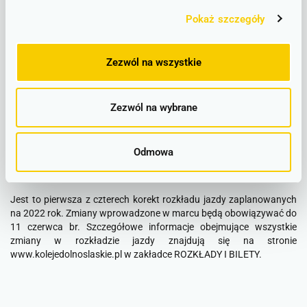
odcinki z Jawora do Strzegomia, gdzie autobusy będą kursować od
12 kwietnia do 25 maja, oraz w relacji Legnica – Jawor, na którą
Pokaż szczegóły
wyjadą od 26 maja do 9 czerwca.
– Wprowadzane przez nas zmiany mają ścisły związek z pracami
Zezwól na wszystkie
remontowymi prowadzonymi na wybranych liniach kolejowych.
Czasowe korekty, które są ogłaszane kilka razy w roku, mają na
celu dostosowanie kursowania pociągów do prac
Zezwól na wybrane
modernizacyjnych PKP PLK. Czasem, z uwagi na zamknięcie
konkretnej linii, przewoźnik musi wprowadzić na wybranej trasie
komunikację zastępczą. Na szczęście jest to rozwiązanie czasowe,
Odmowa
a pociągi powracają na wybrane linie dość szybko – podkreśla
rzecznik Kolei Dolnośląskich.
Jest to pierwsza z czterech korekt rozkładu jazdy zaplanowanych
na 2022 rok. Zmiany wprowadzone w marcu będą obowiązywać do
11 czerwca br. Szczegółowe informacje obejmujące wszystkie
zmiany w rozkładzie jazdy znajdują się na stronie
www.kolejedolnoslaskie.pl w zakładce ROZKŁADY I BILETY.