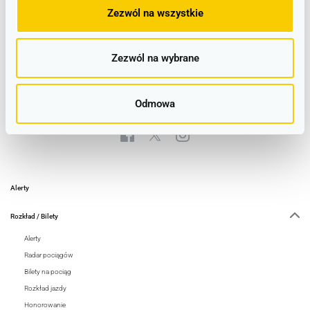
Zezwól na wszystkie
Wrocław Główny
Legnica
Bolesławiec
Jelenia Góra
Lubin
Wałbrzych Miasto
Jelcz Laskowice ➤ Wrocław Główny
Strzelin ➤ Wrocław Główny
Zezwól na wybrane
Wałbrzych Miasto ➤ Wrocław Główny
Kąty Wrocławskie ➤ Wrocław Główny
Więcej
Odmowa
Alerty
Rozkład / Bilety
Alerty
Radar pociągów
Bilety na pociąg
Rozkład jazdy
Honorowanie