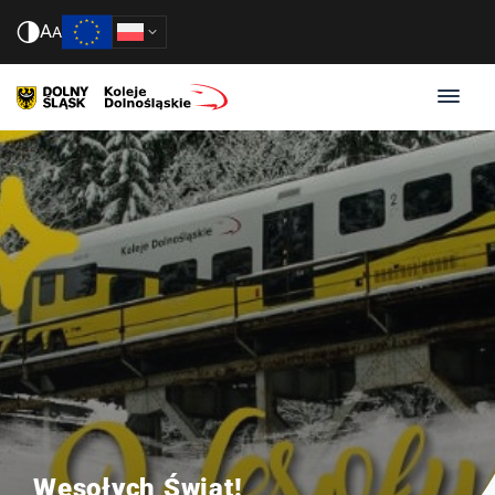
A
A
Wesołych Świąt!