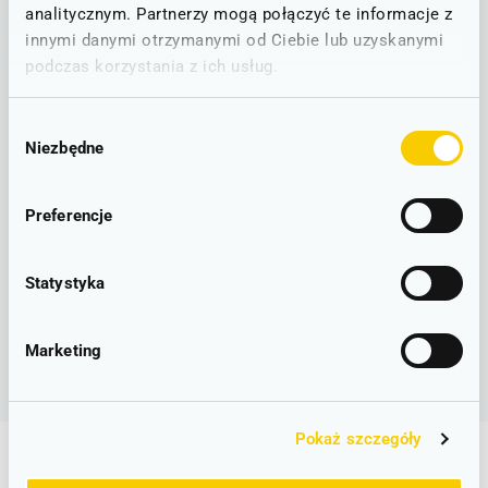
analitycznym. Partnerzy mogą połączyć te informacje z
innymi danymi otrzymanymi od Ciebie lub uzyskanymi
podczas korzystania z ich usług.
Wybór
Radosnych Świąt Bożego Narodzenia,
Niezbędne
zgody
Wyjątkowych chwil przy rodzinnym stole,
Wszelkiej pomyślności w życiu prywatnym i zawodowym,
A w nadchodzącym 2021 roku samych komfortowych i
Preferencje
bezpiecznych podróży
życzą
Statystyka
Koleje Dolnośląskie S.A.
Marketing
Pokaż szczegóły
Najpopularniejsze stacje i trasy