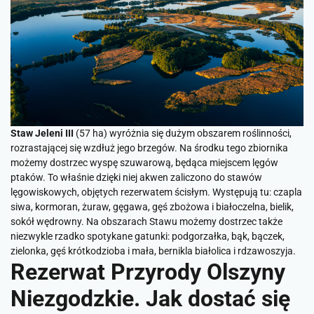
Staw Jeleni III
(57 ha) wyróżnia się dużym obszarem roślinności,
rozrastającej się wzdłuż jego brzegów. Na środku tego zbiornika
możemy dostrzec wyspę szuwarową, będąca miejscem lęgów
ptaków. To właśnie dzięki niej akwen zaliczono do stawów
lęgowiskowych, objętych rezerwatem ścisłym. Występują tu: czapla
siwa, kormoran, żuraw, gęgawa, gęś zbożowa i białoczelna, bielik,
sokół wędrowny. Na obszarach Stawu możemy dostrzec także
niezwykle rzadko spotykane gatunki: podgorzałka, bąk, bączek,
zielonka, gęś krótkodzioba i mała, bernikla białolica i rdzawoszyja.
Rezerwat Przyrody Olszyny
Niezgodzkie. Jak dostać się