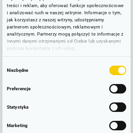
migrujących, m.in.: bielików, gęsi, czapli białych i kaczek. Staw
treści i reklam, aby oferować funkcje społecznościowe
wyróżnia się dużą powierzchnią, a co za tym idzie to właśnie na
i analizować ruch w naszej witrynie. Informacje o tym,
jego obszarze stwierdzono największą różnorodność gatunkową
jak korzystasz z naszej witryny, udostępniamy
ptactwa spośród wszystkich zbiorników wodnych w obrębie
partnerom społecznościowym, reklamowym i
Stawów Milickich
analitycznym. Partnerzy mogą połączyć te informacje z
innymi danymi otrzymanymi od Ciebie lub uzyskanymi
podczas korzystania z ich usług.
Wybór
Niezbędne
zgody
Preferencje
Statystyka
Przy Stawie Starym rozpoczyna się liczącą 8,5 km przyrodnicza
ścieżka dydaktyczna „
Trzy Stawy
„, która prowadzi do Rezerwatu
Olszyny Niezgodzkie, gdzie okrąża Stawy Niezgoda I i Niezgoda II.
Marketing
Podążając tą trasą, w drodze do kolejnego punktu naszej wyprawy,