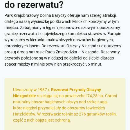
do rezerwatu?
Park Krajobrazowy Dolina Baryczy oferuje nam szereg atrakcji,
dlatego naszą wycieczkę po Stawach Milickich kończymy w tym
miejscu. Zabagnionym łęgiem jesionowo-olszowym opuszczamy
granicę rezerwatu i z największego kompleksu stawów w Europie
wyruszamy w kierunku malowniczych obszarów bagiennych,
porośniętych lasem. Do rezerwatu Olszyny Niezgodzkie dotrzemy
prostą drogą na trasie Ruda Żmigrodzka – Niezgoda. Rezerwaty
przyrody położone są w niedużej odległości od siebie, dlatego
spacer między nimi nie powinien przekroczyć 35 minut.
Utworzony w 1987 r.
Rezerwat Przyrody Olszyny
Niezgodzkie
rozciąga się na powierzchni 74,28 ha. Chroni
naturalny obszar bagiennych olszyn nad rzeką Ługą,
które niegdyś przynależały do obszarów łowieckich
Hatzfeldtów. W rezerwacie rośnie aż 276 gatunków roślin,
część z nich objęta jest ochroną.