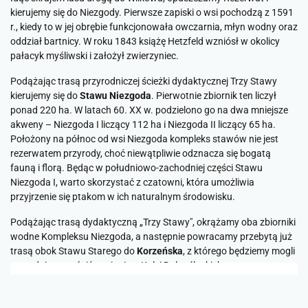
kierujemy się do Niezgody. Pierwsze zapiski o wsi pochodzą z 1591
r., kiedy to w jej obrębie funkcjonowała owczarnia, młyn wodny oraz
oddział bartnicy. W roku 1843 książę Hetzfeld wzniósł w okolicy
pałacyk myśliwski i założył zwierzyniec.
Podążając trasą przyrodniczej ścieżki dydaktycznej Trzy Stawy
kierujemy się do
Stawu Niezgoda
. Pierwotnie zbiornik ten liczył
ponad 220 ha. W latach 60. XX w. podzielono go na dwa mniejsze
akweny – Niezgoda I liczący 112 ha i Niezgoda II liczący 65 ha.
Położony na północ od wsi Niezgoda kompleks stawów nie jest
rezerwatem przyrody, choć niewątpliwie odznacza się bogatą
fauną i florą. Będąc w południowo-zachodniej części Stawu
Niezgoda I, warto skorzystać z czatowni, która umożliwia
przyjrzenie się ptakom w ich naturalnym środowisku.
Podążając trasą dydaktyczną „Trzy Stawy", okrążamy oba zbiorniki
wodne Kompleksu Niezgoda, a następnie powracamy przebytą już
trasą obok Stawu Starego do
Korzeńska
, z którego będziemy mogli
wygodnie powrócić pociągiem Kolei Dolnośląskich.