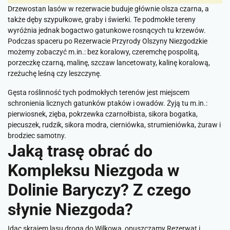
Drzewostan lasów w rezerwacie buduje głównie olsza czarna, a
także dęby szypułkowe, graby i świerki. Te podmokłe tereny
wyróżnia jednak bogactwo gatunkowe rosnących tu krzewów.
Podczas spaceru po Rezerwacie Przyrody Olszyny Niezgodzkie
możemy zobaczyć m.in.: bez koralowy, czeremchę pospolitą,
porzeczkę czarną, malinę, szczaw lancetowaty, kalinę koralową,
rzeżuchę leśną czy leszczynę.
Gęsta roślinność tych podmokłych terenów jest miejscem
schronienia licznych gatunków ptaków i owadów. Żyją tu m.in.:
pierwiosnek, zięba, pokrzewka czarnołbista, sikora bogatka,
piecuszek, rudzik, sikora modra, cierniówka, strumieniówka, żuraw i
brodziec samotny.
Jaką trasę obrać do
Kompleksu Niezgoda w
Dolinie Baryczy? Z czego
słynie Niezgoda?
Idąc skrajem lasu drogą do Wilkowa, opuszczamy Rezerwat i