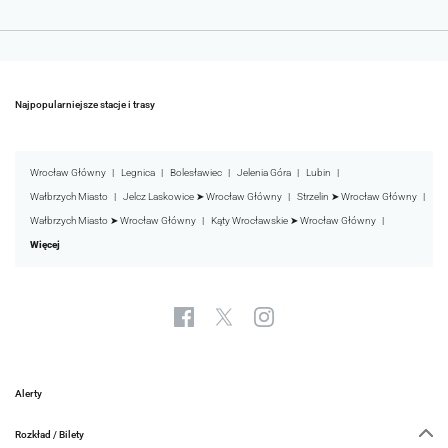
Najpopularniejsze stacje i trasy
Wrocław Główny
Legnica
Bolesławiec
Jelenia Góra
Lubin
Wałbrzych Miasto
Jelcz Laskowice ➤ Wrocław Główny
Strzelin ➤ Wrocław Główny
Wałbrzych Miasto ➤ Wrocław Główny
Kąty Wrocławskie ➤ Wrocław Główny
Więcej
Alerty
Rozkład / Bilety