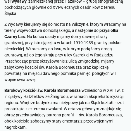
wsi
Wydawy
, zamieszkanej przez Hazaków – grupę etnograficzną
pochodzących głównie od XVI-wiecznych osadników z terenu
Śląska.
Z Wydawy kierujemy się do mostu na Wilczynie, którym wracamy na
tereny województwa dolnośląskiego, a następnie do
przysiółka
Czarny Las
. Na końcu osady mijamy domy dawnej straży
granicznej, przy istniejącej tu w latach 1919-1939 granicy polsko-
niemieckiej. Wkraczamy do lasu, w którym podążamy drogą
gruntową, aż do jego skraju przy ulicy Szerokiej w Radziądzu.
Przechodząc przez skrzyżowanie z ulicą Żmigrodzką, mijamy
zabytkowy kościół św. Karola Boromeusza oraz kapliczkę,
powstałą na miejscu dawnego pomnika pamięci poległych w I
wojnie światowej.
Barokowy kościół św. Karola Boromeusza
wzniesiono w XVIII w. z
inicjatywy Hatzfeldów ze Żmigrodu, w ramach akcji rekatolicyzacji
regionu. Wnętrze budynku ma nietypowy jak na Śląsk kształt - rzut
prostokąta z czterema owalami. W ołtarzu głównym znajduje się
obraz przedstawiający patrona parafii – św. Karola Boromeusza,
obok kościoła zobaczymy stary cmentarz z przedwojennymi
nagrobkami.