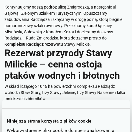
Kontynuujemy naszą podróż ulicą Żmigrodzką, a następnie ul
Gajową i Zielonym Szlakiem Turystycznym. Opuszczamy
zabudowania Radziądza i skręcamy w drogę polną, którą biegnie
pomarańczowy szlak rowerowy. Przecinamy kanał łączący
Młynówkę Sułowską z Kanałem Kokot i docieramy do szosy
Radziądz – Ruda Żmigrodzka, którą dotrzemy prosto do
Kompleksu Radziądz
rezerwatu Stawy Milickie.
Rezerwat przyrody Stawy
Milickie
–
cenna ostoja
ptaków wodnych i błotnych
W skład liczącego 1046 ha powierzchni Kompleksu Radziądz
wchodzi Staw Stary, trzy Stawy Jelenie, trzy Stawy Nasienne i kilka
mniejszych zbiorników.
Po prawej stronie widzimy największy i będący jednym z
najstarszych zbiorników w Dolinie Baryczy –
Staw Stary
, liczący aż
Niniejsza strona korzysta z plików cookie
300 ha powierzchni. Stanowi on obszar lęgowy wielu rzadkich
gatunków ptaków, jak i jest miejscem życia licznych gatunków
Wykorzystujemy pliki cookie do spersonalizowania