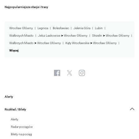
Najpopularniejsze stacje i trasy
Wrocław Główny
Legnica
Bolesławiec
Jelenia Góra
Lubin
Wałbrzych Miasto
Jelcz Laskowice ➤ Wrocław Główny
Strzelin ➤ Wrocław Główny
Wałbrzych Miasto ➤ Wrocław Główny
Kąty Wrocławskie ➤ Wrocław Główny
Więcej
Alerty
Rozkład / Bilety
Alerty
Radar pociągów
Bilety na pociąg