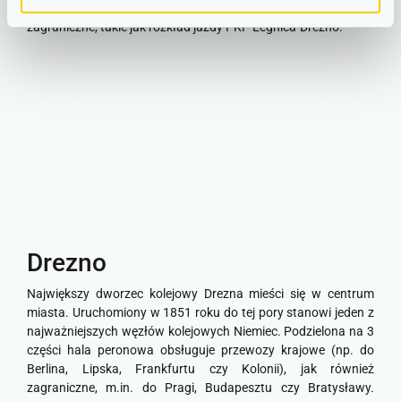
zagranicznymi pozwoliła również uruchomić połączenia
zagraniczne, takie jak rozkład jazdy PKP Legnica-Drezno.
Drezno
Największy dworzec kolejowy Drezna mieści się w centrum
miasta. Uruchomiony w 1851 roku do tej pory stanowi jeden z
najważniejszych węzłów kolejowych Niemiec. Podzielona na 3
części hala peronowa obsługuje przewozy krajowe (np. do
Berlina, Lipska, Frankfurtu czy Kolonii), jak również
zagraniczne, m.in. do Pragi, Budapesztu czy Bratysławy.