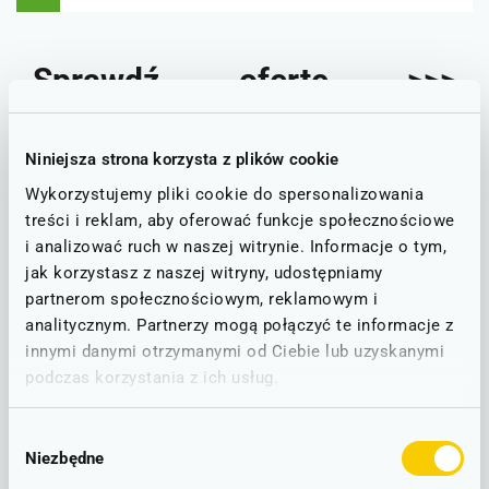
Sprawdź ofertę >>>
Promocja Drezdeńska
Niniejsza strona korzysta z plików cookie
Wykorzystujemy pliki cookie do spersonalizowania
Rozkład jazdy Legnica -
treści i reklam, aby oferować funkcje społecznościowe
i analizować ruch w naszej witrynie. Informacje o tym,
Drezno
jak korzystasz z naszej witryny, udostępniamy
partnerom społecznościowym, reklamowym i
Kilka pociągów dziennie, od poniedziałku do niedzieli, w
godzinach umożliwiających swobodną przesiadkę w Görlitz –
analitycznym. Partnerzy mogą połączyć te informacje z
tak przedstawia się rozkład jazdy Legnica-Drezno. Ze
innymi danymi otrzymanymi od Ciebie lub uzyskanymi
szczegółami „Promocja Drezdeńska” można zapoznać się,
podczas korzystania z ich usług.
klikając w powyższy link.
Wybór
Niezbędne
zgody
LINIOWY SCHEMAT POŁĄCZEŃ