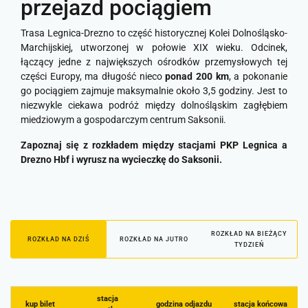
przejazd pociągiem
Trasa Legnica-Drezno to część historycznej Kolei Dolnośląsko-
Marchijskiej, utworzonej w połowie XIX wieku. Odcinek,
łączący jedne z największych ośrodków przemysłowych tej
części Europy, ma długość nieco
ponad 200 km
, a pokonanie
go pociągiem zajmuje maksymalnie około 3,5 godziny. Jest to
niezwykle ciekawa podróż między dolnośląskim zagłębiem
miedziowym a gospodarczym centrum Saksonii.
Zapoznaj się z rozkładem między stacjami PKP Legnica a
Drezno Hbf i wyrusz na wycieczkę do Saksonii.
ROZKŁAD NA BIEŻĄCY
ROZKŁAD NA DZIŚ
ROZKŁAD NA JUTRO
TYDZIEŃ
stacja
kup bilet
godzina odjazdu
stacja końcowa