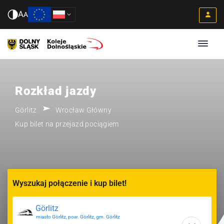
A
A
Rozkład jazdy
Görlitz
Wrocław Główny
Kup bilet na przejazd pociągiem
Wyszukaj połączenie i kup bilet!
miasto Görlitz, pow. Görlitz, gm. Görlitz