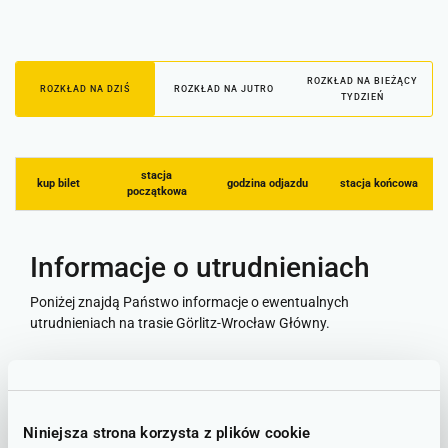
ROZKŁAD NA BIEŻĄCY
ROZKŁAD NA DZIŚ
ROZKŁAD NA JUTRO
TYDZIEŃ
stacja
kup bilet
godzina odjazdu
stacja końcowa
początkowa
Informacje o utrudnieniach
Poniżej znajdą Państwo informacje o ewentualnych
utrudnieniach na trasie Görlitz-Wrocław Główny.
Stan linii - informacje o utrudnieniach
Niniejsza strona korzysta z plików cookie
STAN NA DZIEŃ: 08.08.2026