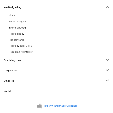
Rozkład / Bilety
Alerty
Radar pociągów
Bilety na pociąg
Rozkład jazdy
Honorowanie
Rozkłady jazdy GTFS
Regulaminy i przepisy
Oferty taryfowe
Dla pasażera
O Spółce
Kontakt
Biuletyn Informacji Publicznej