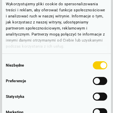
Wykorzystujemy pliki cookie do spersonalizowania
treści i reklam, aby oferować funkcje społecznościowe
Wrocław - Legnica - Zgorzelec - Görlitz
D10
Görlitz - Bischofswerda - Dresden
i analizować ruch w naszej witrynie. Informacje o tym,
jak korzystasz z naszej witryny, udostępniamy
UTRUDNIENIA W RUCHU
partnerom społecznościowym, reklamowym i
Zastępcza Komunikacja Autobusowa na odcinku Zgorzelec -
analitycznym. Partnerzy mogą połączyć te informacje z
Görlitz/Reichenbach (Oberlausitz)/Bischofswerda (16.06; 22.06; 27-
29.06.2026).
innymi danymi otrzymanymi od Ciebie lub uzyskanymi
podczas korzystania z ich usług.
Wybór
LINIOWY SCHEMAT POŁĄCZEŃ
Niezbędne
zgody
PLAKATOWE ROZKŁADY JAZDY
Preferencje
Görlitz - Wrocław Główny
Statystyka
– lokalizacje
Marketing