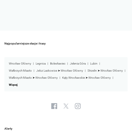
Najpopularniejsze stacje i trasy
Wrocław Główny
Legnica
Bolesławiec
Jelenia Góra
Lubin
Wałbrzych Miasto
Jelcz Laskowice ➤ Wrocław Główny
Strzelin ➤ Wrocław Główny
Wałbrzych Miasto ➤ Wrocław Główny
Kąty Wrocławskie ➤ Wrocław Główny
Więcej
Alerty