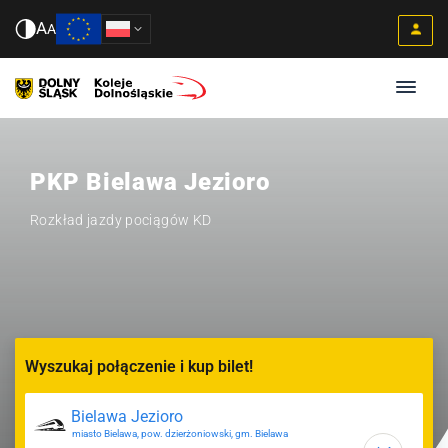
A
A
PKP Bielawa Jezioro
Rozkład jazdy pociągów KD
Wyszukaj połączenie i kup bilet!
miasto Bielawa, pow. dzierżoniowski, gm. Bielawa