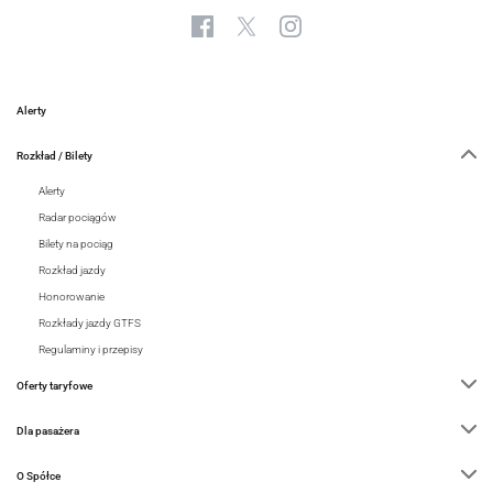
Alerty
Rozkład / Bilety
Alerty
Radar pociągów
Bilety na pociąg
Rozkład jazdy
Honorowanie
Rozkłady jazdy GTFS
Regulaminy i przepisy
Oferty taryfowe
Dla pasażera
O Spółce