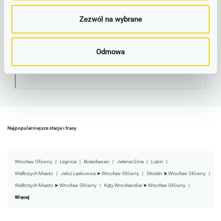
Przystanek Bielawa Jezioro
Zezwól na wybrane
Odmowa
Najpopularniejsze stacje i trasy
Wrocław Główny
Legnica
Bolesławiec
Jelenia Góra
Lubin
Wałbrzych Miasto
Jelcz Laskowice ➤ Wrocław Główny
Strzelin ➤ Wrocław Główny
Wałbrzych Miasto ➤ Wrocław Główny
Kąty Wrocławskie ➤ Wrocław Główny
Więcej