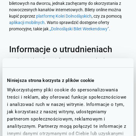
biletowych na dworcu, jednak zachęcamy do skorzystania z
nowoczesnych kanałów internetowych. Bilety online można
kupić poprzez
platformę Kolei Dolnośląskich
, czy za pomocą
aplikacji mobilnych
. Warto sprawdzić dostępne oferty
promocyjne, takie jak
„Dolnośląski Bilet Weekendowy”
.
Informacje o utrudnieniach
Poniżej znajdą Państwo informacje o ewentualnych
utrudnieniach na trasie, która obejmuje stację PKP Bielawa
Jezioro.
Niniejsza strona korzysta z plików cookie
Stan linii - informacje o utrudnieniach
Wykorzystujemy pliki cookie do spersonalizowania
treści i reklam, aby oferować funkcje społecznościowe
i analizować ruch w naszej witrynie. Informacje o tym,
STAN NA DZIEŃ: 08.08.2026
jak korzystasz z naszej witryny, udostępniamy
partnerom społecznościowym, reklamowym i
Wrocław - Sobótka - Świdnica
D4
analitycznym. Partnerzy mogą połączyć te informacje z
ZAKŁÓCENIA RUCHU
innymi danymi otrzymanymi od Ciebie lub uzyskanymi