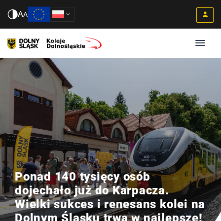
A
A
Ponad 140 tysięcy osób
dojechało już do Karpacza.
Wielki sukces i renesans kolei na
Dolnym Śląsku trwa w najlepsze!