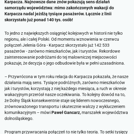
Karpacza. Najnowsze dane znów pokazują sens działań
samorządu województwa: mimo zakończonych wakacji do
Karpacza nadal jeżdżą tysiące pasażerów. Łącznie z linii
skorzystało już ponad 140 tys. osób!
To jedno z największych osiągnięć kolejowych w historii nie tylko
regionu, ale i całej Polski. Od momentu wznowienia w czerwcu
połączeń Jelenia Góra - Karpacz skorzystało już 142 533
pasażerów - zarówno mieszkańców, jak i turystów. Rekordowe
zainteresowanie podróżami do tej malowniczej miejscowości
pokazuje, że decyzja o jego odbudowie była w pełni uzasadniona.
–
Przywrócona w tym roku relacja do Karpacza pokazała, że nasze
działania mają sens. Tysiące podróżnych, zarówno mieszkańców
jak i turystów, korzystają z niej każdego miesiąca, a ruch w okresie
wakacyjnym przerósł nasze oczekiwania. To kolejny dowód na to,
że Dolny Śląsk konsekwentnie staje się liderem nowoczesnego,
zrównoważonego transportu i skutecznie walczy z wykluczeniem
komunikacyjnym
– mówi
Paweł Gancarz,
marszałek województwa
dolnośląskiego.
Program przywracania połączeń to nie tylko teoria. To setki tysięcy