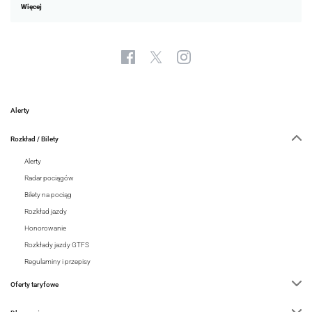
Więcej
Alerty
Rozkład / Bilety
Alerty
Radar pociągów
Bilety na pociąg
Rozkład jazdy
Honorowanie
Rozkłady jazdy GTFS
Regulaminy i przepisy
Oferty taryfowe