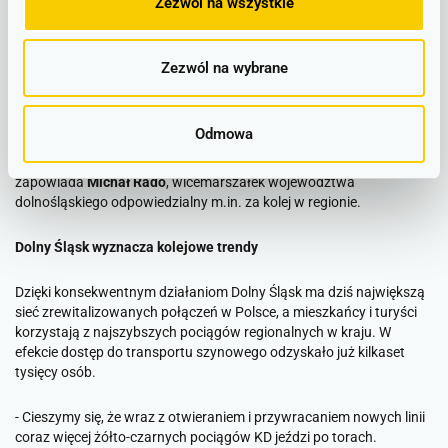
Zezwól na wszystkie
dla rozwoju gospodarczego południowej części województwa.
Zachodnia część regionu również czeka na przywrócone
Zezwól na wybrane
połączenia i według zapowiedzi stanie się to w 2027 roku.
- Przemków wróci na kolejową mapę Polski po ponad 30 latach.
Odmowa
Dzięki temu mieszkańcy zyskają nowe możliwości dojazdu do pracy
czy szkoły, a Dolny Śląsk włączy kolejne miasto do sieci kolejowej
–
zapowiada
Michał Rado
, wicemarszałek województwa
dolnośląskiego odpowiedzialny m.in. za kolej w regionie.
Dolny Śląsk wyznacza kolejowe trendy
Dzięki konsekwentnym działaniom Dolny Śląsk ma dziś największą
sieć zrewitalizowanych połączeń w Polsce, a mieszkańcy i turyści
korzystają z najszybszych pociągów regionalnych w kraju. W
efekcie dostęp do transportu szynowego odzyskało już kilkaset
tysięcy osób.
-
Cieszymy się, że wraz z otwieraniem i przywracaniem nowych linii
coraz więcej żółto-czarnych pociągów KD jeździ po torach.