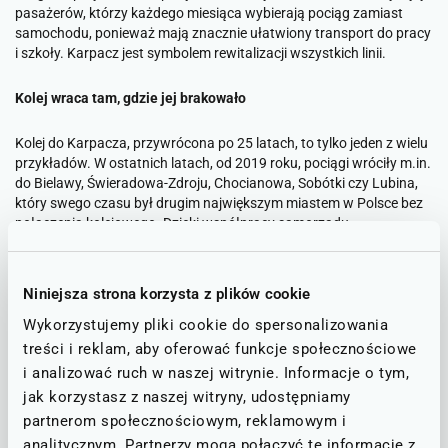
pasażerów, którzy każdego miesiąca wybierają pociąg zamiast
samochodu, ponieważ mają znacznie ułatwiony transport do pracy
i szkoły. Karpacz jest symbolem rewitalizacji wszystkich linii.
Kolej wraca tam, gdzie jej brakowało
Kolej do Karpacza, przywrócona po 25 latach, to tylko jeden z wielu
przykładów. W ostatnich latach, od 2019 roku, pociągi wróciły m.in.
do Bielawy, Świeradowa-Zdroju, Chocianowa, Sobótki czy Lubina,
który swego czasu był drugim największym miastem w Polsce bez
połączenia kolejowego. Dzięki współpracy samorządu
województwa, Dolnośląskiej Służby Dróg i Kolei oraz Polskich Linii
Kolejowych, Dolny Śląsk przywraca połączenia w tempie
niespotykanym w żadnym innym regionie w kraju. Szacuje się, że do
Niniejsza strona korzysta z plików cookie
końca tej kadencji samorządowej w ciągu ośmiu lat połączenia
kolejowe odzyskają miejscowości, w których żyje ćwierć miliona
Wykorzystujemy pliki cookie do spersonalizowania
dolnoślązaków.
treści i reklam, aby oferować funkcje społecznościowe
i analizować ruch w naszej witrynie. Informacje o tym,
Wszystkie te inwestycje łączy jedno: są efektem konsekwentnej
jak korzystasz z naszej witryny, udostępniamy
strategii samorządu województwa, który przejmuje od PLK
partnerom społecznościowym, reklamowym i
nieczynne linie i przywraca je do życia.
analitycznym. Partnerzy mogą połączyć te informacje z