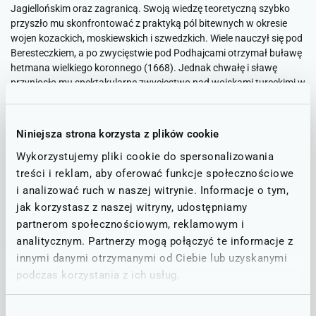
Jagiellońskim oraz zagranicą. Swoją wiedzę teoretyczną szybko
przyszło mu skonfrontować z praktyką pól bitewnych w okresie
wojen kozackich, moskiewskich i szwedzkich. Wiele nauczył się pod
Beresteczkiem, a po zwycięstwie pod Podhajcami otrzymał buławę
hetmana wielkiego koronnego (1668). Jednak chwałę i sławę
przyniosło mu spektakularne zwycięstwo nad wojskami tureckimi w
bitwie pod Chocimiem, jesienią 1673 roku.
Dzień przed bitwą chocimską we Lwowie zmarł król Michał Korybut
Niniejsza strona korzysta z plików cookie
Wiśniowiecki i to Sobieskiego jednogłośnie wybrano na jego
następcę. Był on zwolennikiem sojuszu z Francją skierowanego
Wykorzystujemy pliki cookie do spersonalizowania
przeciwko Brandenburgii i monarchii Habsburskiej, którego celem
treści i reklam, aby oferować funkcje społecznościowe
miało być między innymi odzyskanie Prus Książęcych. W
i analizować ruch w naszej witrynie. Informacje o tym,
Jaworowie zawarł nawet tajne porozumienie z Ludwikiem XIV.
jak korzystasz z naszej witryny, udostępniamy
Jednak zagrożenie ze strony Turcji zmusiło króla do zmiany
partnerom społecznościowym, reklamowym i
orientacji politycznej i do ułożenia się z dworem austriackim
analitycznym. Partnerzy mogą połączyć te informacje z
przeciwko sułtanatowi. Świadomy zagrożenia i konsekwencji ataku
tureckiego uznał za zasadne uczestnictwo armii polskiej poza
innymi danymi otrzymanymi od Ciebie lub uzyskanymi
granicami Rzeczypospolitej. Sejm poparł jego stanowisko i
podczas korzystania z ich usług.
zatwierdził przymierze z Austrią, które zobowiązywało strony do
wzajemnej pomocy w przypadku ataku na Kraków bądź Wiedeń.
Wybór