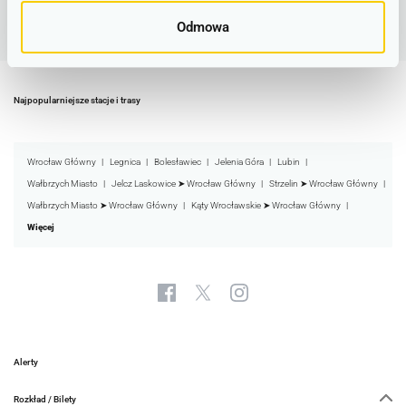
Odmowa
Najpopularniejsze stacje i trasy
Wrocław Główny
Legnica
Bolesławiec
Jelenia Góra
Lubin
Wałbrzych Miasto
Jelcz Laskowice ➤ Wrocław Główny
Strzelin ➤ Wrocław Główny
Wałbrzych Miasto ➤ Wrocław Główny
Kąty Wrocławskie ➤ Wrocław Główny
Więcej
Alerty
Rozkład / Bilety