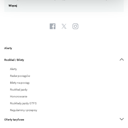
Więcej
Alerty
Rozkład / Bilety
Alerty
Radar pociągów
Bilety na pociąg
Rozkład jazdy
Honorowanie
Rozkłady jazdy GTFS
Regulaminy i przepisy
Oferty taryfowe