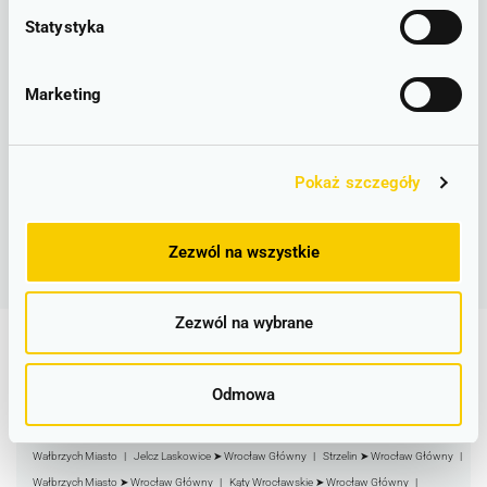
Szczepanowa zakończył się dla dostojnika duchownego karą
Statystyka
śmierci poprzez poćwiartowanie.
Ten szokujący wyrok ostatecznie pozbawił króla autorytetu.
Zmuszony do ucieczki z kraju w 1079 roku, władzę pozostawił
Marketing
młodszemu bratu – Władysławowi I Hermanowi. Bolesław II –
jeden z najbardziej utalentowanych władców piastowskich, zmarł
na wygnaniu dwa lata później.
Pokaż szczegóły
PEŁNA LISTA KRÓLÓW NA POCIĄGACH KD
Zezwól na wszystkie
Zezwól na wybrane
Najpopularniejsze stacje i trasy
Odmowa
Wrocław Główny
Legnica
Bolesławiec
Jelenia Góra
Lubin
Wałbrzych Miasto
Jelcz Laskowice ➤ Wrocław Główny
Strzelin ➤ Wrocław Główny
Wałbrzych Miasto ➤ Wrocław Główny
Kąty Wrocławskie ➤ Wrocław Główny