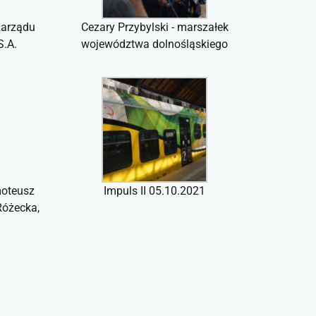
zarządu
Cezary Przybylski - marszałek
S.A.
województwa dolnośląskiego
moteusz
Impuls II 05.10.2021
Różecka,