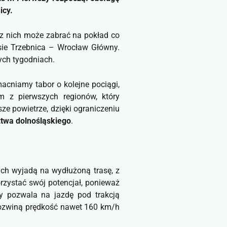
icy.
 z nich może zabrać na pokład co
asie Trzebnica – Wrocław Główny.
ych tygodniach.
acniamy tabor o kolejne pociągi,
m z pierwszych regionów, który
e powietrze, dzięki ograniczeniu
twa dolnośląskiego
.
ich wyjadą na wydłużoną trasę, z
orzystać swój potencjał, ponieważ
ry pozwala na jazdę pod trakcją
I rozwiną prędkość nawet 160 km/h