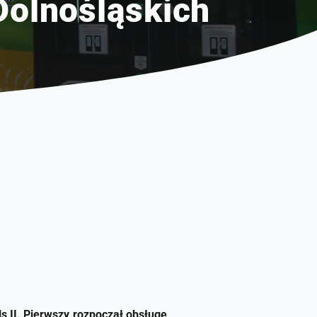
Dolnośląskich
 II. Pierwszy rozpoczął obsługę