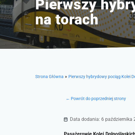
Pierwszy hybr
na torach
»
Strona Główna
Pierwszy hybrydowy pociąg Kolei D
← Powrót do poprzedniej strony
Data dodania: 6 października
Pasażerowie Kolei Dolnośląskic