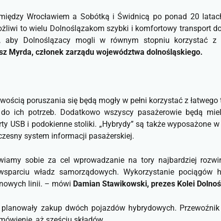
 pomiędzy Wrocławiem a Sobótką i Świdnicą po ponad 20 latac
żliwi to wielu Dolnoślązakom szybki i komfortowy transport 
 aby Dolnoślązacy mogli w równym stopniu korzystać z ofe
z Myrda, członek zarządu województwa dolnośląskiego.
wością poruszania się będą mogły w pełni korzystać z łatwego 
e do ich potrzeb. Dodatkowo wszyscy pasażerowie będą mie
porty USB i podokienne stoliki. „Hybrydy” są także wyposażone w
esny system informacji pasażerskiej.
wiamy sobie za cel wprowadzanie na tory najbardziej rozwin
 wsparciu władz samorządowych. Wykorzystanie pociągów
owych linii.
– mówi
Damian Stawikowski, prezes Kolei Dolnoś
 planowały zakup dwóch pojazdów hybrydowych. Przewoźnik s
mówienie, aż sześciu składów.