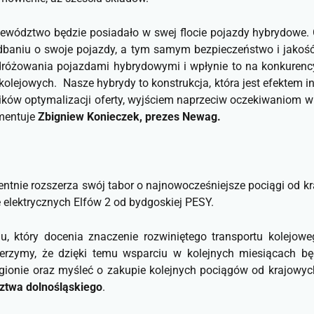
województwo będzie posiadało w swej flocie pojazdy hybrydow
dbaniu o swoje pojazdy, a tym samym bezpieczeństwo i jakoś
różowania pojazdami hybrydowymi i wpłynie to na konkurency
olejowych. Nasze hybrydy to konstrukcja, która jest efekte
ków optymalizacji oferty, wyjściem naprzeciw oczekiwaniom w z
mentuje
Zbigniew Konieczek, prezes Newag.
ntnie rozszerza swój tabor o najnowocześniejsze pociągi od 
e elektrycznych Elfów 2 od bydgoskiej PESY.
, który docenia znaczenie rozwiniętego transportu kolejowe
erzymy, że dzięki temu wsparciu w kolejnych miesiącach b
w regionie oraz myśleć o zakupie kolejnych pociągów od krajow
twa dolnośląskiego
.