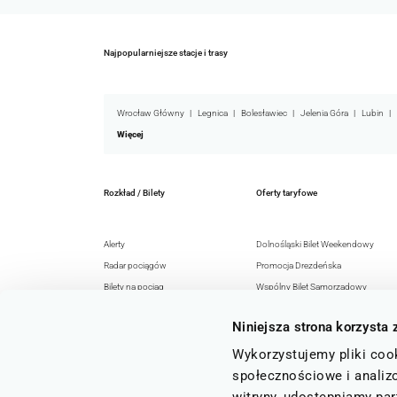
Najpopularniejsze stacje i trasy
Wrocław Główny
Legnica
Bolesławiec
Jelenia Góra
Lubin
Więcej
Rozkład / Bilety
Oferty taryfowe
Alerty
Dolnośląski Bilet Weekendowy
Radar pociągów
Promocja Drezdeńska
Bilety na pociąg
Wspólny Bilet Samorządowy
Rozkład jazdy
EURO-NYSA-Ticket+
Niniejsza strona korzysta 
Honorowanie
Senior 60+
Rozkłady jazdy GTFS
Razem z KD
Wykorzystujemy pliki cook
Regulaminy i przepisy
Archiwum ofert
społecznościowe i analizo