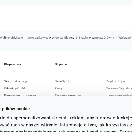
Wałbrzych Miasto
Jelcz Laskowice ➤ Wrocław Główny
Strzelin ➤ Wrocław Główny
Wałbrzych
Dla pasażera
O Spółce
Skargi i reklamacje
Dane Spółki
Projekty Unijne
Gdzie kupić bilet
Zarząd
Platforma Sygnalisty
Przewóz rzeczy i zwierząt
Platforma zakupowa
Informacja o realizo
Przejazdy osób z
Reklama w KD
strategii podatkowej
z plików cookie
niepełnosprawnością
Deklaracja dostępności
Polityka Antykorupc
Bezpieczeństwo pasażerów
Polityka prywatności
Polityka Bezpieczeń
ie do spersonalizowania treści i reklam, aby oferować funkcj
FAQ
15 lat
Informacji
wać ruch w naszej witrynie. Informacje o tym, jak korzystasz 
Status i regulamin b