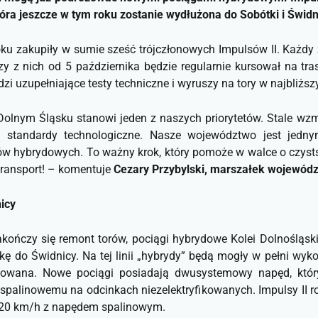
która jeszcze w tym roku zostanie wydłużona do Sobótki i Świdn
oku zakupiły w sumie sześć trójczłonowych Impulsów II. Każdy
y z nich od 5 października będzie regularnie kursował na tr
zi uzupełniające testy techniczne i wyruszy na tory w najbliższ
olnym Śląsku stanowi jeden z naszych priorytetów. Stale wzm
 standardy technologiczne. Nasze województwo jest jedny
w hybrydowych. To ważny krok, który pomoże w walce o czystsz
ransport!
– komentuje
Cezary Przybylski, marszałek wojewódz
icy
akończy się remont torów, pociągi hybrydowe Kolei Dolnośląsk
kę do Świdnicy. Na tej linii „hybrydy” będą mogły w pełni wyk
yfikowana. Nowe pociągi posiadają dwusystemowy napęd, któ
wi spalinowemu na odcinkach niezelektryfikowanych. Impulsy I
 120 km/h z napędem spalinowym.