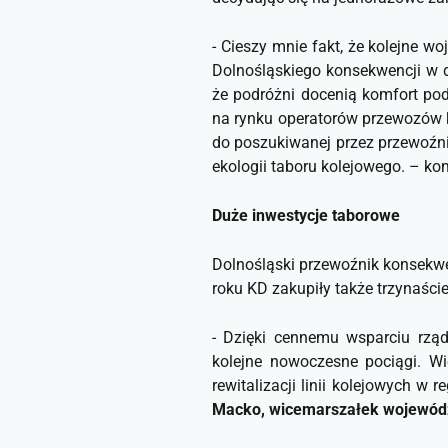
- Cieszy mnie fakt, że kolejne 
Dolnośląskiego konsekwencji w 
że podróżni docenią komfort pod
na rynku operatorów przewozów k
do poszukiwanej przez przewoźni
ekologii taboru kolejowego.
– ko
Duże inwestycje taborowe
Dolnośląski przewoźnik konsekwe
roku KD zakupiły także trzynaści
-
Dzięki cennemu wsparciu rządu
kolejne nowoczesne pociągi. Wi
rewitalizacji linii kolejowych 
Macko, wicemarszałek wojewódz