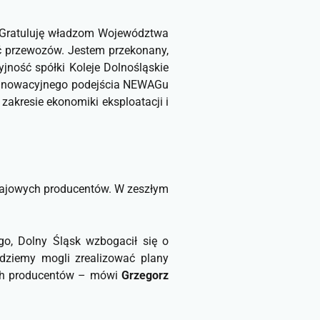
e. Gratuluję władzom Województwa
ć przewozów. Jestem przekonany,
jność spółki Koleje Dolnośląskie
m innowacyjnego podejścia NEWAGu
akresie ekonomiki eksploatacji i
krajowych producentów. W zeszłym
go, Dolny Śląsk wzbogacił się o
ędziemy mogli zrealizować plany
ych producentów
– mówi
Grzegorz