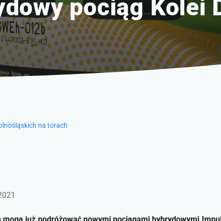
ydowy pociąg Kolei 
olnośląskich na torach
 2021
h mogą już podróżować nowymi pociągami hybrydowymi Impuls