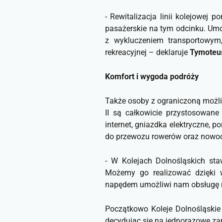
- Rewitalizacja linii kolejowej
pasażerskie na tym odcinku. Umo
z wykluczeniem transportowym,
rekreacyjnej
– deklaruje
Tymoteus
Komfort i wygoda podróży
Także osoby z ograniczoną możli
II są całkowicie przystosowan
internet, gniazdka elektryczne, 
do przewozu rowerów oraz nowocz
-
W Kolejach Dolnośląskich sta
Możemy go realizować dzięki
napędem umożliwi nam obsługę n
Początkowo Koleje Dolnośląskie
decydując się na jednorazowe za