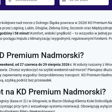
e kolejowe nad morze z Dolnego Śląska powraca w 2026! KD Premium Na
rzez Legnicę, Lubin, Głogów, Zieloną Górę, Szczecin oraz Międzyzdroje 
odziny i 58 minut!
Komfort, widoki i prędkość – to wszystko w jednej po
pociągu Impuls z klimatyzacją i wygodnymi, regulowanymi fotelami. Poj
 KD Premium Nadmorski?
eekend, od 27 czerwca do 29 sierpnia 2026 r.
W soboty ruszamy z Wrocł
awia. Chcesz wyskoczyć na szybki weekend nad morze? Planujesz dłuższ
y zapewniamy wygodny i bezproblemowy transport. KD Premium Nadmorski
wą, szybką podróż bez przesiadek.
let na KD Premium Nadmorski?
gnicy (kasa nr 2) i w Głogowie, w Biurze Obsługi Klienta Kolei Dolnoślą
zystając przy tym z wizualnego systemu rezerwacji. Obowiązują wyłącz
olnośląskiego Biletu Weekendowego).