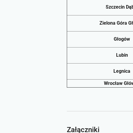
Szczecin Dą
Zielona Góra G
Głogów
Lubin
Legnica
Wrocław Głó
Załączniki