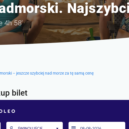
dmorski. Najszybci
 4h 58'
rski – jeszcze szybciej nad morze za tę samą cenę
up bilet
ŚWINOUJŚCIE