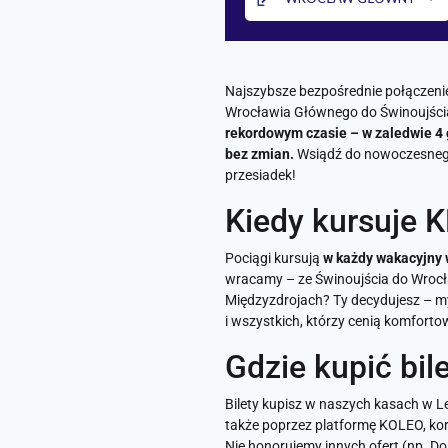
Najszybsze bezpośrednie połączeni
Wrocławia Głównego do Świnoujścia p
rekordowym czasie – w zaledwie 4 g
bez zmian.
Wsiądź do nowoczesnego 
przesiadek!
Kiedy kursuje
Pociągi kursują
w każdy wakacyjny w
wracamy – ze Świnoujścia do Wrocł
Międzyzdrojach? Ty decydujesz – m
i wszystkich, którzy cenią komforto
Gdzie kupić bi
Bilety kupisz w naszych kasach w Le
także poprzez platformę KOLEO, kor
Nie honorujemy innych ofert (np. D