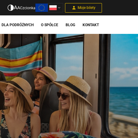
A
A
Moje bilety
Czcionka
DLA PODRÓŻNYCH
O SPÓŁCE
BLOG
KONTAKT