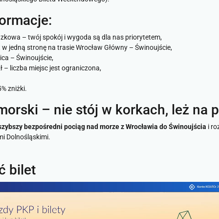
formacje:
ązkowa – twój spokój i wygoda są dla nas priorytetem,
let w jedną stronę na trasie Wrocław Główny – Świnoujście,
ica – Świnoujście,
 – liczba miejsc jest ograniczona,
% zniżki.
ski – nie stój w korkach, leż na p
szybszy bezpośredni pociąg nad morze z Wrocławia do Świnoujścia
i ro
mi Dolnośląskimi.
 bilet