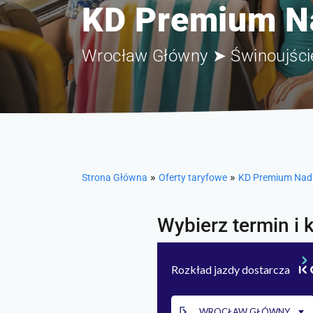
KD Premium Na
Wrocław Główny ➤ Świnoujście
»
»
Strona Główna
Oferty taryfowe
KD Premium Nadmo
Wybierz termin i k
Rozkład jazdy dostarcza
WROCŁAW GŁÓWNY