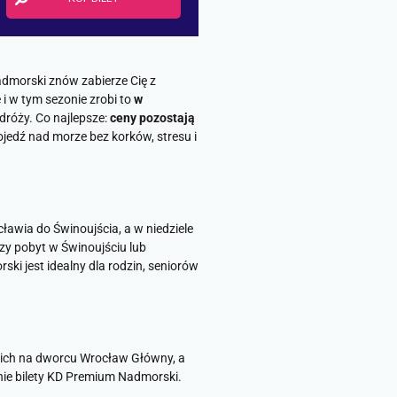
dmorski znów zabierze Cię z
i w tym sezonie zrobi to
w
dróży. Co najlepsze:
ceny pozostają
edź nad morze bez korków, stresu i
awia do Świnoujścia, a w niedziele
y pobyt w Świnoujściu lub
 jest idealny dla rodzin, seniorów
skich na dworcu Wrocław Główny, a
nie bilety KD Premium Nadmorski.