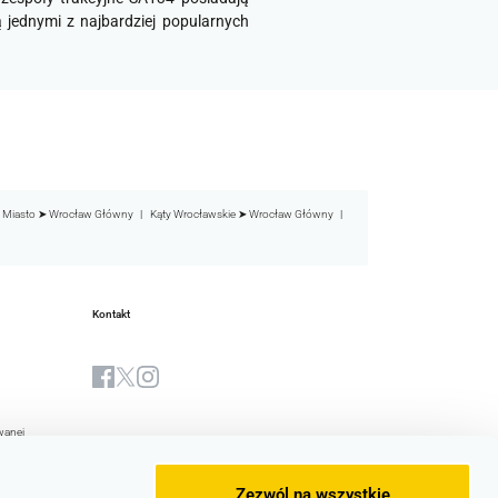
 jednymi z najbardziej popularnych
 Miasto ➤ Wrocław Główny
Kąty Wrocławskie ➤ Wrocław Główny
Kontakt
wanej
Biuletyn Informacji Publicznej
yjna Spółki
Zezwól na wszystkie