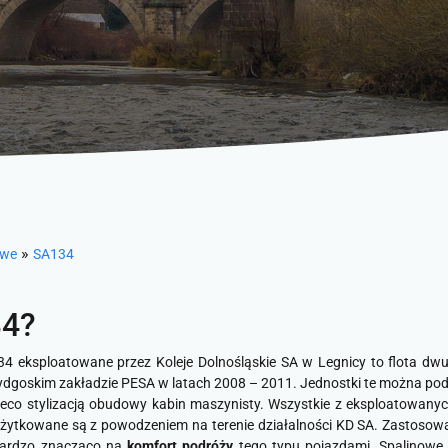
»
owe
SA134
34?
134 eksploatowane przez Koleje Dolnośląskie SA w Legnicy to flota d
goskim zakładzie PESA w latach 2008 – 2011. Jednostki te można podz
nieco stylizacją obudowy kabin maszynisty. Wszystkie z eksploatowa
użytkowane są z powodzeniem na terenie działalności KD SA. Zastoso
bardzo znacząco na
komfort podróży
tego typu pojazdami. Spalinowe 