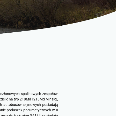
wuczłonowych spalinowych zespołów
ielić na typ 218Md i 218Md Mińsk2,
nych autobusów szynowych posiadają
wanie poduszek pneumatycznych w II
zespoły trakcyjne SA134 posiadają