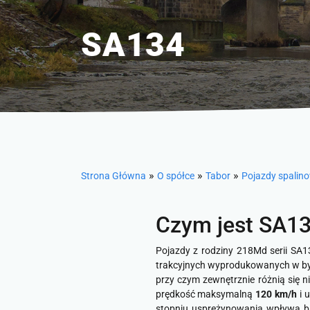
SA134
»
»
»
Strona Główna
O spółce
Tabor
Pojazdy spalin
Czym jest SA1
Pojazdy z rodziny 218Md serii SA
trakcyjnych wyprodukowanych w byd
przy czym zewnętrznie różnią się 
prędkość maksymalną
120 km/h
i 
stopniu usprężynowania wpływa 