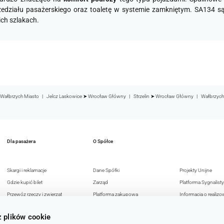
rzedziału pasażerskiego oraz toaletę w systemie zamkniętym. SA134 są
ch szlakach.
Wałbrzych Miasto
Jelcz Laskowice ➤ Wrocław Główny
Strzelin ➤ Wrocław Główny
Wałbrzych
Dla pasażera
O Spółce
Skargi i reklamacje
Dane Spółki
Projekty Unijne
Gdzie kupić bilet
Zarząd
Platforma Sygnalisty
Przewóz rzeczy i zwierząt
Platforma zakupowa
Informacja o realizo
Przejazdy osób z
Reklama w KD
strategii podatkowej
z plików cookie
niepełnosprawnością
Deklaracja dostępności
Polityka Antykorupc