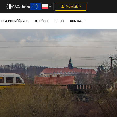
A
A
Moje bilety
Czcionka
DLA PODRÓŻNYCH
O SPÓŁCE
BLOG
KONTAKT