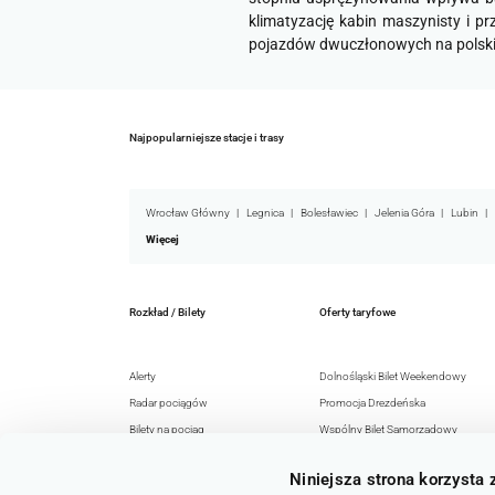
klimatyzację kabin maszynisty i p
pojazdów dwuczłonowych na polski
Najpopularniejsze stacje i trasy
Wrocław Główny
Legnica
Bolesławiec
Jelenia Góra
Lubin
Więcej
Rozkład / Bilety
Oferty taryfowe
Alerty
Dolnośląski Bilet Weekendowy
Radar pociągów
Promocja Drezdeńska
Bilety na pociąg
Wspólny Bilet Samorządowy
Rozkład jazdy
EURO-NYSA-Ticket+
Niniejsza strona korzysta 
Honorowanie
Senior 60+