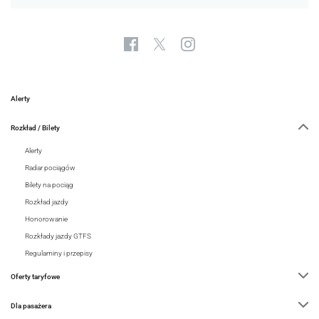
Alerty
Rozkład / Bilety
Alerty
Radar pociągów
Bilety na pociąg
Rozkład jazdy
Honorowanie
Rozkłady jazdy GTFS
Regulaminy i przepisy
Oferty taryfowe
Dla pasażera