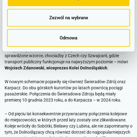
linii zostanie ujednolicona w całym województwie, bez względu na
to, z usług którego przewoźnika skorzystamy.
Zezwól na wybrane
–
To bardzo dobra praktyka organizatora kolei, Urzędu
Marszałkowskiego Województwa Dolnośląskiego, który nie tylko
uporządkował siatkę połączeń, ale również dba o to, by taryfa za
Odmowa
przejazdy była spójna pomiędzy przewoźnikami operującymi w
naszym województwie. Staramy się zawsze naśladować
sprawdzone wzorce, chociażby z Czech czy Szwajcarii, gdzie
transport publiczny funkcjonuje na najwyższym poziomie
– mówi
Wojciech Zdanowski, wiceprezes Kolei Dolnośląskich
.
W nowym schemacie pojawiły się również Świeradów-Zdrój oraz
Karpacz. Do obu górskich kurortów po latach powrócą pociągi
pasażerskie. Połączenia do Świeradowa-Zdroju będą miały
premierę 10 grudnia 2023 roku, a do Karpacza – w 2024 roku.
–
Od pięciu lat konsekwentnie przywracamy połączenia kolejowe
do miejscowości, w których przed laty zostały one zlikwidowane.
Koleje wróciły do Sobótki, Bielawy czy Lubina, ale nie zapominamy o
tym, że Dolnoślązacy chcą również dotrzeć do najpopularniejszych