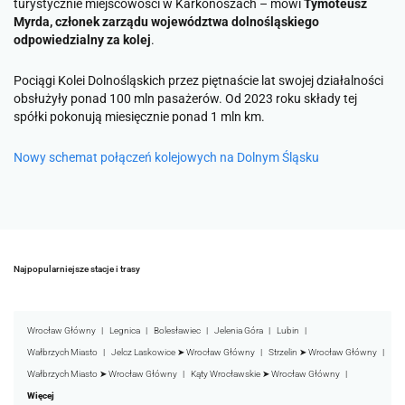
turystycznie miejscowości w Karkonoszach
– mówi
Tymoteusz
Myrda, członek zarządu województwa dolnośląskiego
odpowiedzialny za kolej
.
Pociągi Kolei Dolnośląskich przez piętnaście lat swojej działalności
obsłużyły ponad 100 mln pasażerów. Od 2023 roku składy tej
spółki pokonują miesięcznie ponad 1 mln km.
Nowy schemat połączeń kolejowych na Dolnym Śląsku
Najpopularniejsze stacje i trasy
Wrocław Główny
Legnica
Bolesławiec
Jelenia Góra
Lubin
Wałbrzych Miasto
Jelcz Laskowice ➤ Wrocław Główny
Strzelin ➤ Wrocław Główny
Wałbrzych Miasto ➤ Wrocław Główny
Kąty Wrocławskie ➤ Wrocław Główny
Więcej