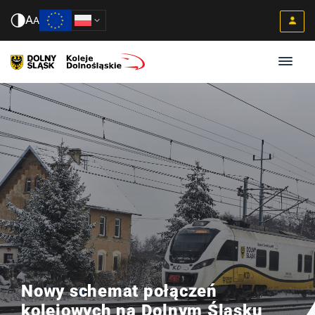
A
A
Nowy schemat połączeń
kolejowych na Dolnym Śląsku