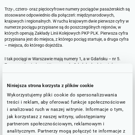
Trzy-, cztero- oraz pięciocyfrowe numery pociągów pasażerskich są
stosowane odpowiednio dla połączeń: międzynarodowych,
krajowych i regionalnych. W ruchu krajowym dwie pierwsze cyfry w
numerze pociągu przypisane są do poszczególnych rejonów, w
których operują Zakłady Linii Kolejowych PKP PLK. Pierwsza cyfra
przypisana jest do miejsca, z którego pociąg startuje, a druga cyfra
– miejsca, do którego dojeżdża.
I tak pociągi w Warszawie mają numery 1, a w Gdańsku – nr 5.
Zatem pociąg jadący z Warszawy do Gdańska będzie mieć numer
zaczynający się od 15, a pociąg z Gdańska do Warszawy – numer
51. Pociągi na Dolnym Śląsku mają przypisany numer 6. Warto
dodać, że cyfry 0 oraz 9 używane są bez przypisania do regionu –
Niniejsza strona korzysta z plików cookie
stanowią jedynie powtórzenie poprzedniego numeru. Zatem na
Wykorzystujemy pliki cookie do spersonalizowania
Dolnym Śląsku możemy spotkać pociągi o numeracji zaczynającej
się zarówno od 66, jak i 60, 69 i 96.
treści i reklam, aby oferować funkcje społecznościowe
i analizować ruch w naszej witrynie. Informacje o tym,
Schemat wojewódzki się zmienił
jak korzystasz z naszej witryny, udostępniamy
partnerom społecznościowym, reklamowym i
W naszym województwie, ze względu na mnogość linii kolejowych
analitycznym. Partnerzy mogą połączyć te informacje z
oraz szeroką ofertę przewoźników, dla wygody pasażerów