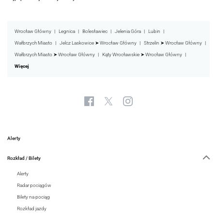
Wrocław Główny
Legnica
Bolesławiec
Jelenia Góra
Lubin
Wałbrzych Miasto
Jelcz Laskowice ➤ Wrocław Główny
Strzelin ➤ Wrocław Główny
Wałbrzych Miasto ➤ Wrocław Główny
Kąty Wrocławskie ➤ Wrocław Główny
Więcej
Alerty
Rozkład / Bilety
Alerty
Radar pociągów
Bilety na pociąg
Rozkład jazdy