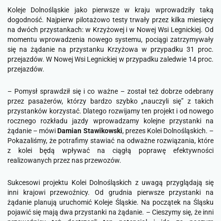
Koleje Dolnośląskie jako pierwsze w kraju wprowadziły taką
dogodność. Najpierw pilotażowo testy trwały przez kilka miesięcy
na dwóch przystankach: w Krzyżowej i w Nowej Wsi Legnickiej. Od
momentu wprowadzenia nowego systemu, pociągi zatrzymywały
się na żądanie na przystanku Krzyżowa w przypadku 31 proc.
przejazdów. W Nowej Wsi Legnickiej w przypadku zaledwie 14 proc.
przejazdów.
– Pomysł sprawdził się i co ważne – został też dobrze odebrany
przez pasażerów, którzy bardzo szybko „nauczyli się” z takich
przystanków korzystać. Dlatego rozwijamy ten projekt i od nowego
rocznego rozkładu jazdy wprowadzamy kolejne przystanki na
żądanie –
mówi
Damian Stawikowski
, prezes Kolei Dolnośląskich. –
Pokazaliśmy, że potrafimy stawiać na odważne rozwiązania, które
z kolei będą wpływać na ciągłą poprawę efektywności
realizowanych przez nas przewozów.
Sukcesowi projektu Kolei Dolnośląskich z uwagą przyglądają się
inni krajowi przewoźnicy. Od grudnia pierwsze przystanki na
żądanie planują uruchomić Koleje Śląskie. Na początek na Śląsku
pojawić się mają dwa przystanki na żądanie.
– Cieszymy się, że inni