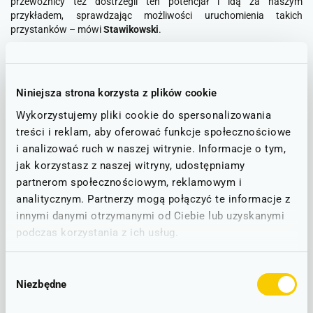
przewoźnicy też dostrzegli ten potencjał i idą za naszym
przykładem, sprawdzając możliwości uruchomienia takich
przystanków
– mówi
Stawikowski
.
Nowe przystanki na żądanie
Od nowego rocznego rozkładu jazdy, który zacznie obowiązywać
Niniejsza strona korzysta z plików cookie
13 grudnia, do już funkcjonujących „na żądanie” przystanków w
Wykorzystujemy pliki cookie do spersonalizowania
Krzyżowej i Nowej Wsi Legnickiej na pewno dołączą: Bierkowice,
treści i reklam, aby oferować funkcje społecznościowe
Błażkowa, Bolesławice Świdnickie, Gorzuchów Kłodzki, Górzyniec,
i analizować ruch w naszej witrynie. Informacje o tym,
Jedlina Górna, Kłodzko Książek, Kłodzko Zagórze, Kulin Kłodzki,
Kwieciszowice, Lewin Kłodzki, Młyńsko, Nowa Ruda Przedmieście,
jak korzystasz z naszej witryny, udostępniamy
Nowa Ruda Zdrojowisko, Stary Wielisław, Studzianka, Ubocze,
partnerom społecznościowym, reklamowym i
Unisław Śląski oraz Wierzchowice. Wciąż trwają prace nad
analitycznym. Partnerzy mogą połączyć te informacje z
uruchomieniem przystanku na żądanie w Suszce. Wszystkie one
innymi danymi otrzymanymi od Ciebie lub uzyskanymi
zostaną oznaczone specjalnymi piktogramami.
podczas korzystania z ich usług.
– Tak szybkie wcielenie w życie koncepcji przystanków na żądanie
jest jeszcze jednym przykładem innowacyjności Dolnego Śląska w
Wybór
dziedzinie kolei pasażerskiej
– uważa
Tymoteusz Myrda
, członek
Niezbędne
zgody
zarządu Województwa Dolnośląskiego. –
Widzimy, z jak dużą
uwagą mieszkańcy regionu śledzą wszystkie nowe informacje