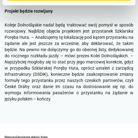
Projekt będzie rozwijany
Koleje Dolnośląskie nadal będą traktować swój pomysł w sposób
rozwojowy. Najbliżej objęcia projektem jest przystanek Szklarska
Poręba Huta.
– Analizujemy tę lokalizację pod kątem przystanku na
żądanie ale jest jeszcze za wcześnie, aby deklarować, że takim
będzie. Na pewno nie dołączymy go do obecnej listy, dedykowanej
do rocznego rozkładu jazdy
– mówi prezes Kolei Dolnośląskich.
–
Najszybciej mogłoby się to stać przy jego marcowej korekcie, gdyż
w przypadku Szklarskiej Poręby Huta, oprócz ustaleń z zarządcą
infrastruktury (DSDiK), konieczne będzie zaakceptowanie zmiany
formuły tego przystanku przez naszych czeskich partnerów, czyli
České Dráhy oraz danie im czasu na dostosowanie się np. do
wymogu informowania pasażerów o przystanku na żądanie w
języku polskim
– kończy.
Najpopularniejsze stacje i trasy