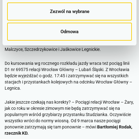
w zimowy sen
Zezwól na wybrane
Pociąg linii D10 relacji Wrocław – Zgorzelec „Kaczawa”
wyjeżdżający ze stolicy Dolnego Śląska o godz. 18:15 powraca do
kursowania zgodnie z rocznym rozkładem jazdy. Tym samym nie
Odmowa
będzie zatrzymywać się na następujących stacjach: Wrocław
Żerniki, Wrocław Leśnica, Mrozów, Miękinia, Przedmoście Święte,
Malczyce, Szczedrzykowice i Jaśkowice Legnickie.
Do kursowania wg rocznego rozkładu jazdy wraca też pociąg linii
D1 nr 69575 relacji Wrocław Główny – Lubań Śląski. Z Wrocławia
będzie wyjeżdżać o godz. 17:45 i zatrzymywać się na wszystkich
stacjach i przystankach kolejowych na odcinku Wrocław Główny –
Legnica.
Jakie jeszcze czekają nas korekty?
– Pociągi relacji Wrocław – Żary,
jak co roku w okresie zimowym nie będą zatrzymywać się na
popularnym wśród grzybiarzy przystanku Studzianka. Oczywiście
wszystko wróci do normy wiosną. Od 9 marca nasze pociągi
ponownie zatrzymają się tam ponownie –
mówi
Bartłomiej Rodak,
rzecznik KD.