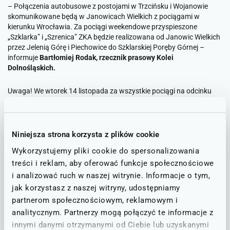
–
Połączenia autobusowe z postojami w Trzcińsku i Wojanowie
skomunikowane będą w Janowicach Wielkich z pociągami w
kierunku Wrocławia. Za pociągi weekendowe przyspieszone
„Szklarka” i „Szrenica” ZKA będzie realizowana od Janowic Wielkich
przez Jelenią Górę i Piechowice do Szklarskiej Poręby Górnej
–
informuje
Bartłomiej Rodak, rzecznik prasowy Kolei
Dolnośląskich.
Uwaga! We wtorek 14 listopada za wszystkie pociągi na odcinku
Janowice Wielkie – Szklarska Poręba Górna przez Jelenią Górę
kursować będzie zastępcza komunikacja autobusowa.
Niniejsza strona korzysta z plików cookie
Inwestycja w Kątach Wrocławskich wpłynie na rozkład
jazdy
Wykorzystujemy pliki cookie do spersonalizowania
treści i reklam, aby oferować funkcje społecznościowe
Z powodu prac polegających na wymianie sieci trakcyjnej w Kątach
i analizować ruch w naszej witrynie. Informacje o tym,
Wrocławskich i związanej z tym ograniczonej przepustowości, w
jak korzystasz z naszej witryny, udostępniamy
dniach 12 listopada – 9 grudnia na odcinku Smolec – Mietków nie
będą kursować następujące pociągi:
partnerom społecznościowym, reklamowym i
analitycznym. Partnerzy mogą połączyć te informacje z
nr 60751 relacji Wrocław Gł. 6:30 – Kąty Wrocławskie 6:56,
innymi danymi otrzymanymi od Ciebie lub uzyskanymi