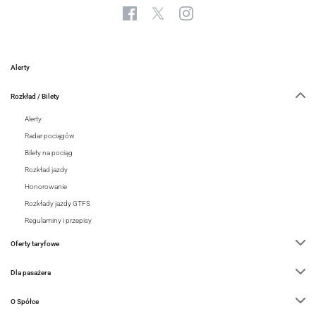
Alerty
Rozkład / Bilety
Alerty
Radar pociągów
Bilety na pociąg
Rozkład jazdy
Honorowanie
Rozkłady jazdy GTFS
Regulaminy i przepisy
Oferty taryfowe
Dla pasażera
O Spółce