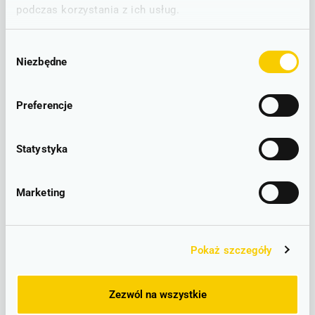
nr 60770 relacji Kąty Wrocławskie 7:02 – Wrocław 7:28.
podczas korzystania z ich usług.
Dodatkowo zmiany dotyczą skrócenia relacji lub likwidacji postojów
dla pociągów:
Wybór
Niezbędne
zgody
nr 69107 Wrocław Gł. 13:57 – Świebodzice (zamiast do
Wałbrzycha Miasto),
nr 69238 Świebodzice (zamiast z Wałbrzycha Miasto) – Wrocław
Preferencje
Gł. 15:56 pojedzie jako przyspieszony bez postojów w
Imbramowicach, Sadowicach Wrocławskich, Mokronosie
Górnym i Wrocławiu Zachodnim,
Statystyka
nr 60780 Kąty Wrocławskie 18:18 – Wrocław Gł. - nie będzie
zatrzymywał się w Sadowicach Wrocławskich, Smolcu,
Mokronosie Górnym i Wrocławiu Zachodnim
Marketing
W dniach 13-21 listopada w związku z zamknięciami kursować
będzie Zastępcza Komunikacja Autobusowa na odcinku
Dzierżoniów Śląski/Ząbkowice Śląskie - Kamieniec Ząbkowicki.
Pokaż szczegóły
Ponadto w środę 15 listopada ZKA zostanie wprowadzona na
liniach D5 (Legnica-Kłodzko) i D29 (Wrocław – Kudowa Zdrój) na
odcinku Kłodzko – Kudowa Zdrój (linie D5 i D29).
Zezwól na wszystkie
„Kaczawa” po staremu, przystanek dla grzybiarzy zapada